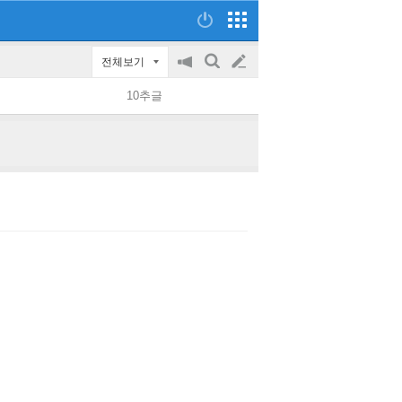
전체보기
공
검
글
지
색
10추글
on/off
쓰
기