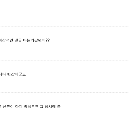
정상적인 댓글 다는거같던디??
니다 반갑더군요
이신분이 아디 먹음ㅋㅋ 그 당시에 봄