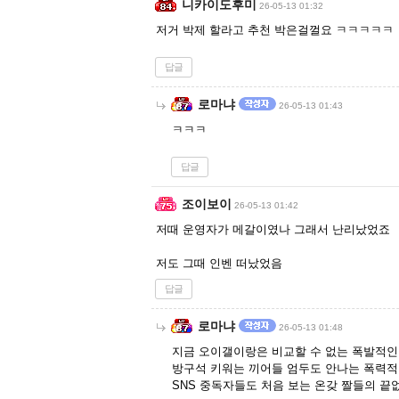
니카이도후미
26-05-13 01:32
저거 박제 할라고 추천 박은걸껄요 ㅋㅋㅋㅋㅋ
답글
로마냐
26-05-13 01:43
ㅋㅋㅋ
답글
조이보이
26-05-13 01:42
저때 운영자가 메갈이였나 그래서 난리났었죠
저도 그때 인벤 떠났었음
답글
로마냐
26-05-13 01:48
지금 오이갤이랑은 비교할 수 없는 폭발적인 
방구석 키워는 끼어들 엄두도 안나는 폭력
SNS 중독자들도 처음 보는 온갖 짤들의 끝