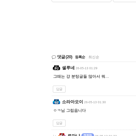
댓글
(20)
등록순
|
최신순
셀루네
26-05-13 01:29
그때는 걍 분탕글들 많아서 뭐...
답글
소라아오이
26-05-13 01:30
ㅇㅋ님 그립읍니다
답글
로마냐