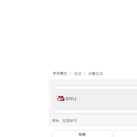
추천확인
신고
스팸신고
로마냐
메뉴
인장보기
목록