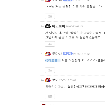
26-05-13 01:33
ㅇㅋ님 저는 분명히 이름 가려 드렸습니다
답글
마고로비
26-05-13 01:45
저 아이디 최근에 빨딱인가 보딱인가되서 
그당시에 온갖 어그로 다 끌던애였는데ㅋ
답글
로마냐
26-05-13 01:53
@마고로비
저도 며칠전에 지나가다가 봤읍
답글
보아
26-05-13 03:04
유명인이다보니 탈퇴? 삭제? 하자마자 정상
답글