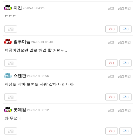
치킨
26-05-13 04:25
신고
|
공감 확인
ㄷㄷㄷ
답글
0
0
알루미늄
26-05-13 05:40
신고
|
공감 확인
백곰이였으면 말로 해결 할 거면서..
답글
1
0
스텐판
26-05-13 06:56
신고
|
공감 확인
저정도 작아 보여도 사람 갈아 버리니까
답글
0
0
롯데검
26-05-13 08:12
신고
|
공감 확인
와 무섭네
답글
0
0