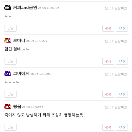
커피and금연
26-05-13 01:36
신고
|
공감 확인
ㄷㄷ
답글
0
0
로마냐
26-05-13 01:37
신고
|
공감 확인
검긴 검네 ㄷㄷ
답글
1
0
그녀에게
26-05-13 01:50
신고
|
공감 확인
ㄷㄷㄷㄷ
답글
0
0
령음
26-05-13 02:56
신고
|
공감 확인
죽이지 않고 방생하기 위해 조심히 행동하는듯
답글
0
0