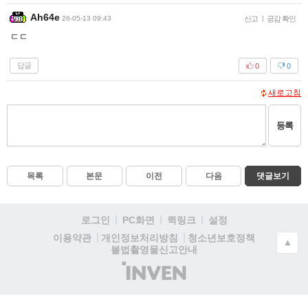
Ah64e
26-05-13 09:43
신고
|
공감 확인
ㄷㄷ
답글
0
0
새로고침
등록
목록
본문
이전
다음
댓글보기
로그인
PC화면
퀵링크
설정
청소년보호정책
이용약관
개인정보처리방침
▲
불법촬영물신고안내
(주)
인
벤