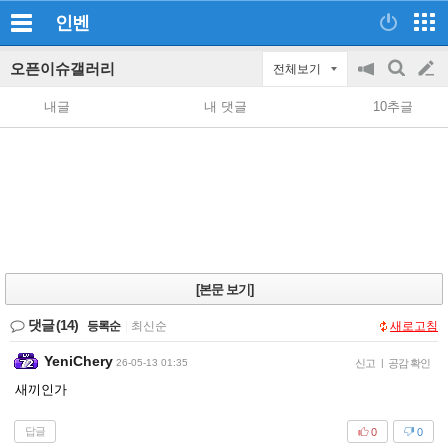
인벤
오픈이슈갤러리
전체보기
공
검
글
지
색
내글
내 댓글
10추글
on/off
쓰
기
[본문 보기]
댓글
(14)
등록순
|
최신순
새로고침
YeniChery
26-05-13 01:35
신고
|
공감 확인
새끼인가
답글
0
0