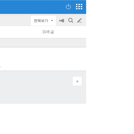
전체보기
공
검
글
지
색
10추글
on/off
쓰
기
.
▲