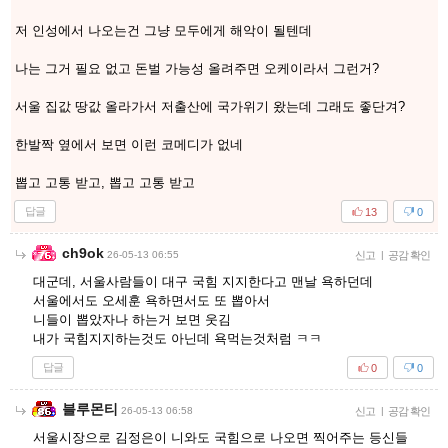
저 인성에서 나오는건 그냥 모두에게 해악이 될텐데
나는 그거 필요 없고 돈벌 가능성 올려주면 오케이라서 그런거?
서울 집값 땅값 올라가서 저출산에 국가위기 왔는데 그래도 좋단겨?
한발짝 옆에서 보면 이런 코메디가 없네
뽑고 고통 받고, 뽑고 고통 받고
답글
13
0
ch9ok
26-05-13 06:55
신고
|
공감 확인
대군데, 서울사람들이 대구 국힘 지지한다고 맨날 욕하던데
서울에서도 오세훈 욕하면서도 또 뽑아서
니들이 뽑았자나 하는거 보면 웃김
내가 국힘지지하는것도 아닌데 욕먹는것처럼 ㅋㅋ
답글
0
0
블루몬티
26-05-13 06:58
신고
|
공감 확인
서울시장으로 김정은이 니와도 국힘으로 나오면 찍어주는 등신들