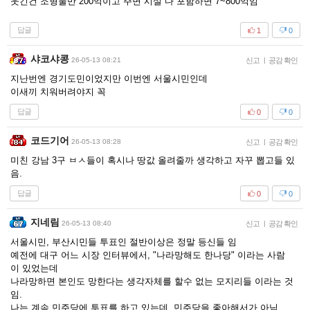
웃긴건 조형물만 200억이고 주변 시설 다 포함하면 7~800억임
답글
1
0
샤코샤콩
26-05-13 08:21
신고
|
공감 확인
지난번엔 경기도민이었지만 이번엔 서울시민인데
이새끼 치워버려야지 꼭
답글
0
0
코드기어
26-05-13 08:28
신고
|
공감 확인
미친 강남 3구 ㅂㅅ들이 혹시나 땅값 올려줄까 생각하고 자꾸 뽑고들 있
음.
답글
0
0
지네림
26-05-13 08:40
신고
|
공감 확인
서울시민, 부산시민들 투표인 절반이상은 정말 등신들 임
예전에 대구 어느 시장 인터뷰에서, "나라망해도 한나당" 이라는 사람
이 있었는데
나라망하면 본인도 망한다는 생각자체를 할수 없는 모지리들 이라는 것
임.
나는 계속 민주당에 투표를 하고 있는데, 민주당을 좋아해서가 아님