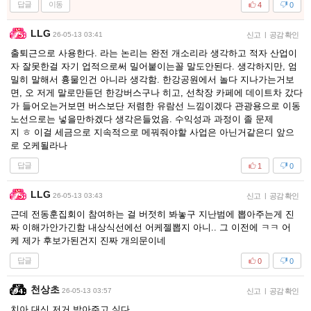
답글
이동
4
0
LLG
26-05-13 03:41
신고
|
공감 확인
출퇴근으로 사용한다. 라는 논리는 완전 개소리라 생각하고 적자 산업이
자 잘못한걸 자기 업적으로써 밀어붙이는꼴 말도안된다. 생각하지만, 엄
밀히 말해서 흉물인건 아니라 생각함. 한강공원에서 놀다 지나가는거보
면, 오 저게 말로만듣던 한강버스구나 히고, 선착장 카페에 데이트차 갔다
가 들어오는거보면 버스보단 저렴한 유람선 느낌이겠다 관광용으로 이동
노선으로는 넣을만하겠다 생각은들었음. 수익성과 과정이 졸 문제
지 ㅎ 이걸 세금으로 지속적으로 메꿔줘야할 사업은 아닌거같은디 앞으
로 오케될라나
답글
1
0
LLG
26-05-13 03:43
신고
|
공감 확인
근데 전동훈집회이 참여하는 걸 버젓히 봐놓구 지난범에 뽑아주는게 진
짜 이해가안가긴함 내상식선에선 어케젤뽑지 아니.. 그 이전에 ㅋㅋ 어
케 제가 후보가된건지 진짜 개의문이네
답글
0
0
천상초
26-05-13 03:57
신고
|
공감 확인
치아 대신 저거 박아주고 싶다