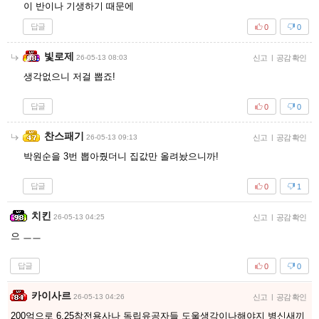
이 반이나 기생하기 때문에
답글
0
0
빛로제
26-05-13 08:03
신고
|
공감 확인
생각없으니 저걸 뽑죠!
답글
0
0
찬스패기
26-05-13 09:13
신고
|
공감 확인
박원순을 3번 뽑아줬더니 집값만 올려놨으니까!
답글
0
1
치킨
26-05-13 04:25
신고
|
공감 확인
으 ㅡㅡ
답글
0
0
카이사르
26-05-13 04:26
신고
|
공감 확인
200억으로 6.25참전용사나 독립유공자들 도울생각이나해야지 병신새끼