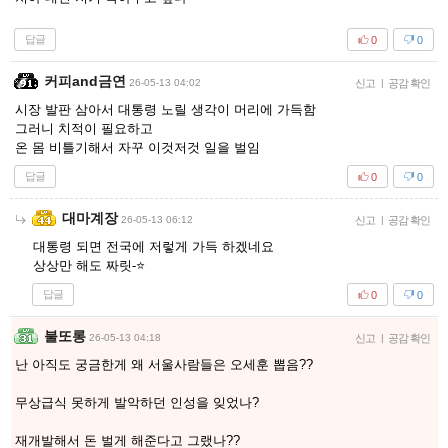
답글
0
0
커피and금연
26-05-13 04:02
신고
|
공감 확인
시장 발판 삼아서 대통령 노릴 생각이 머리에 가득함
그러니 치적이 필요하고
온 몸 비틀기해서 자꾸 이것저것 일을 벌임
답글
0
0
대마계장
26-05-13 06:12
신고
|
공감 확인
대통령 되면 전국에 저렇게 가득 하겠네요
상상만 해도 짜릿-⭐️
답글
0
0
불또롱
26-05-13 04:18
신고
|
공감 확인
난 아직도 궁금한게 왜 서울사람들은 오세훈 뽑음??
무상급식 못하게 발악하던 인성을 잊었나?
재개발해서 돈 벌게 해준다고 그랬나??