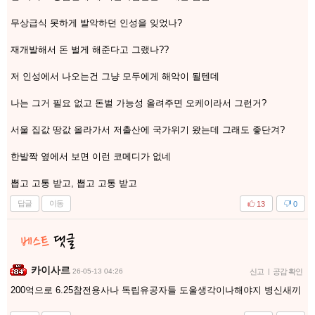
무상급식 못하게 발악하던 인성을 잊었나?
재개발해서 돈 벌게 해준다고 그랬나??
저 인성에서 나오는건 그냥 모두에게 해악이 될텐데
나는 그거 필요 없고 돈벌 가능성 올려주면 오케이라서 그런거?
서울 집값 땅값 올라가서 저출산에 국가위기 왔는데 그래도 좋단겨?
한발짝 옆에서 보면 이런 코메디가 없네
뽑고 고통 받고, 뽑고 고통 받고
답글
이동
13
0
카이사르
26-05-13 04:26
신고
|
공감 확인
200억으로 6.25참전용사나 독립유공자들 도울생각이나해야지 병신새끼