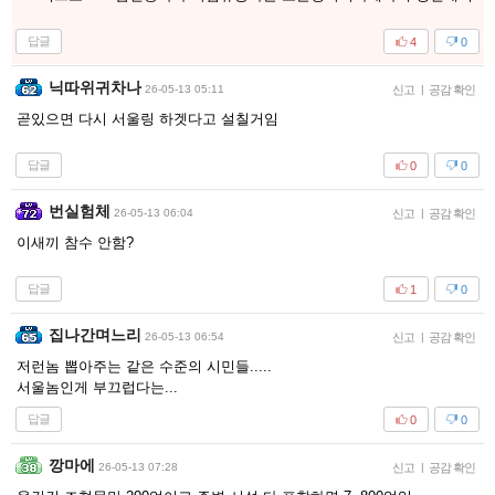
답글
4
0
닉따위귀차나
26-05-13 05:11
신고
|
공감 확인
곧있으면 다시 서울링 하겟다고 설칠거임
답글
0
0
번실험체
26-05-13 06:04
신고
|
공감 확인
이새끼 참수 안함?
답글
1
0
집나간며느리
26-05-13 06:54
신고
|
공감 확인
저런놈 뽑아주는 같은 수준의 시민들.....
서울놈인게 부끄럽다는...
답글
0
0
깡마에
26-05-13 07:28
신고
|
공감 확인