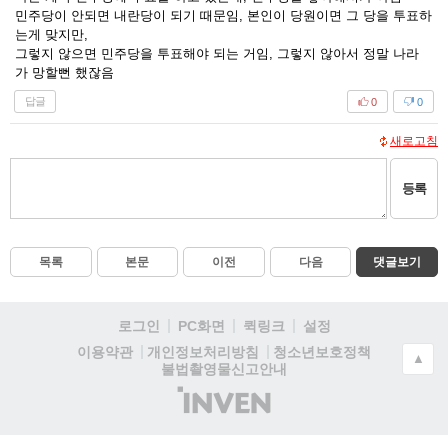
민주당이 안되면 내란당이 되기 때문임, 본인이 당원이면 그 당을 투표하
는게 맞지만,
그렇지 않으면 민주당을 투표해야 되는 거임, 그렇지 않아서 정말 나라
가 망할뻔 했잖음
답글
0
0
새로고침
등록
목록
본문
이전
다음
댓글보기
로그인
PC화면
퀵링크
설정
청소년보호정책
이용약관
개인정보처리방침
▲
불법촬영물신고안내
(주)
인
벤