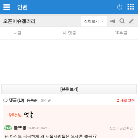
인벤
오픈이슈갤러리
전체보기
공
검
글
지
색
내글
내 댓글
10추글
on/off
쓰
기
[본문 보기]
댓글
(19)
등록순
|
최신순
새로고침
불또롱
26-05-13 04:18
신고
|
공감 확인
난 아직도 궁금한게 왜 서울사람들은 오세훈 뽑음??