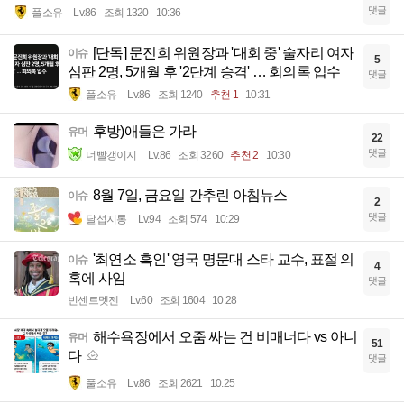
댓글
풀소유
Lv.86
조회 1320
10:36
[단독] 문진희 위원장과 '대회 중' 술자리 여자
이슈
5
심판 2명, 5개월 후 '2단계 승격' … 회의록 입수
댓글
풀소유
Lv.86
조회 1240
추천 1
10:31
후방)애들은 가라
유머
22
댓글
너빨갱이지
Lv.86
조회 3260
추천 2
10:30
8월 7일, 금요일 간추린 아침뉴스
이슈
2
댓글
달섭지롱
Lv.94
조회 574
10:29
'최연소 흑인' 영국 명문대 스타 교수, 표절 의
이슈
4
혹에 사임
댓글
빈센트멧젠
Lv.60
조회 1604
10:28
해수욕장에서 오줌 싸는 건 비매너다 vs 아니
유머
51
다
댓글
풀소유
Lv.86
조회 2621
10:25