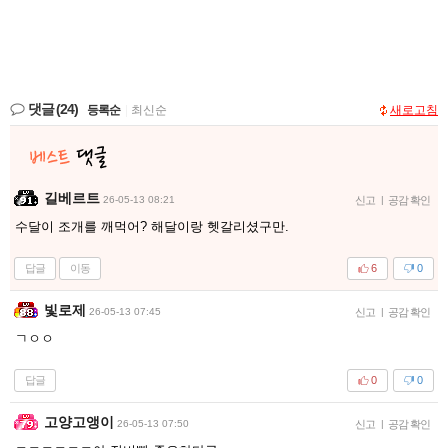
댓글
(24)
등록순
|
최신순
새로고침
길베르트
26-05-13 08:21
신고
|
공감 확인
수달이 조개를 깨먹어? 해달이랑 헷갈리셨구만.
답글
이동
6
0
빛로제
26-05-13 07:45
신고
|
공감 확인
ㄱㅇㅇ
답글
0
0
고양고앵이
26-05-13 07:50
신고
|
공감 확인