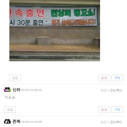
답글
0
0
신라
26-05-13 09:24
신고
|
공감 확인
ㄱㅇㅇ
답글
0
0
존윅
26-05-13 10:38
신고
|
공감 확인