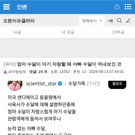
인벤
오픈이슈갤러리
전체보기
공
검
글
지
색
내글
내 댓글
10추글
on/off
쓰
기
[유머]
엄마 수달이 아기 자랑할 때 아빠 수달이 꺼내보인 것
파아랑망토
댓글: 24 개
조회:
11052
추천:
11
2026-05-13 07:44:01