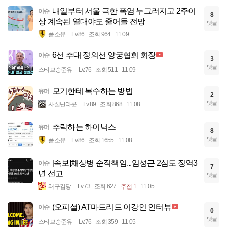
내일부터 서울 극한 폭염 누그러지고 2주이
이슈
8
상 계속된 열대야도 줄어들 전망
댓글
풀소유
Lv.86
조회 964
11:09
6선 추대 정의선 양궁협회 회장
이슈
3
댓글
스티브승준유
Lv.76
조회 511
11:09
모기한테 복수하는 방법
유머
2
댓글
사실난라쿤
Lv.89
조회 868
11:08
추락하는 하이닉스
유머
8
댓글
풀소유
Lv.86
조회 1655
11:08
[속보]채상병 순직책임...임성근 2심도 징역3
이슈
7
년 선고
댓글
왜구김당
Lv.73
조회 627
추천 1
11:05
(오피셜) AT마드리드 이강인 인터뷰
이슈
0
댓글
스티브승준유
Lv.76
조회 359
11:05