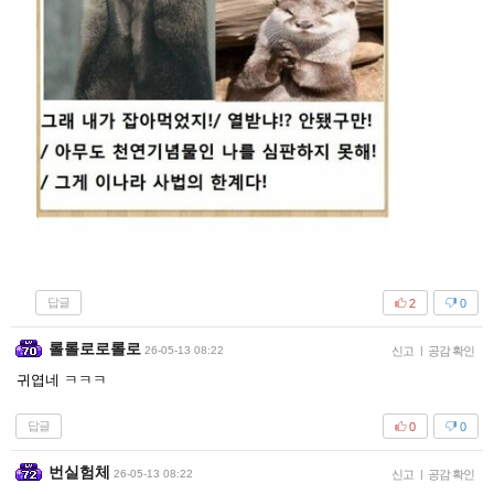
답글
2
0
롤롤로로롤로
26-05-13 08:22
신고
|
공감 확인
귀엽네 ㅋㅋㅋ
답글
0
0
번실험체
26-05-13 08:22
신고
|
공감 확인