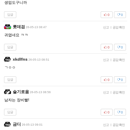
생업도구니까
답글
0
0
롯데검
26-05-13 08:47
신고
|
공감 확인
귀엽네요 ㅋㅋ
답글
0
0
xkdlfns
26-05-13 08:51
신고
|
공감 확인
ㄱㅇㅇ
답글
0
0
슬기로움
26-05-13 08:56
신고
|
공감 확인
남자는 장비빨!
답글
0
0
금디
26-05-13 09:01
신고
|
공감 확인