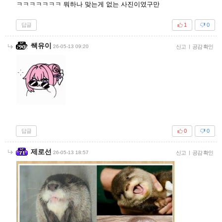
ㅋㅋㅋㅋㅋㅋㅋ 뭐하나 맞는게 없는 사진이였구만
답글
1
0
쌕유이
26-05-13 09:20
신고
|
공감 확인
답글
0
0
제로선
26-05-13 18:57
신고
|
공감 확인