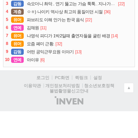
3
감동
[22]
슥오더니 촤악.. 연기 뚫고는 가슴 툭툭.. 지나가던 아재의 정체
4
계층
[36]
ㅇㅎ) 나이키 역사상 최고의 품질이던 시절
5
유머
[22]
파브리도 이해 안가는 한국 음식
6
연예
[11]
김채원
7
유머
[14]
나영석 피디가 1박2일때 출연자들을 굴린 배경
8
유머
[32]
요즘 폐미 근황.
9
감동
[13]
어떤 공익근무요원 이야기
10
연예
[6]
아이유
로그인
PC화면
퀵링크
설정
청소년보호정책
이용약관
개인정보처리방침
▲
불법촬영물신고안내
(주)
인
벤