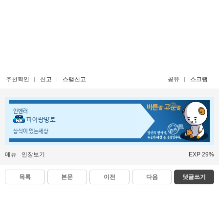
추천확인
신고
스팸신고
공유
스크랩
인벤러
파아랑망토
상식이 있는세상
메뉴
인장보기
EXP 29%
목록
본문
이전
다음
댓글쓰기