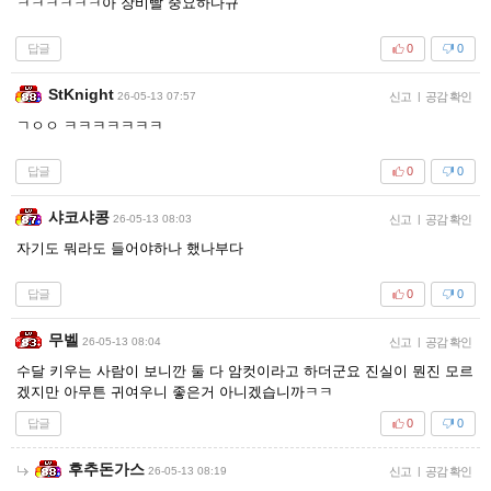
ㅋㅋㅋㅋㅋㅋ아 장비빨 중요하다규
답글
0
0
StKnight
26-05-13 07:57
신고
|
공감 확인
ㄱㅇㅇ ㅋㅋㅋㅋㅋㅋㅋ
답글
0
0
샤코샤콩
26-05-13 08:03
신고
|
공감 확인
자기도 뭐라도 들어야하나 했나부다
답글
0
0
무벨
26-05-13 08:04
신고
|
공감 확인
수달 키우는 사람이 보니깐 둘 다 암컷이라고 하더군요 진실이 뭔진 모르
겠지만 아무튼 귀여우니 좋은거 아니겠습니까ㅋㅋ
답글
0
0
후추돈가스
26-05-13 08:19
신고
|
공감 확인