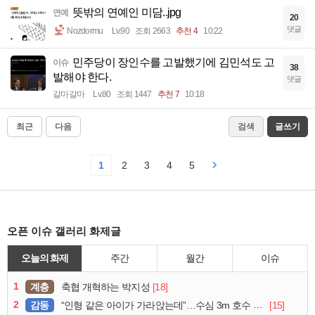
뜻밖의 연예인 미담..jpg
연예
20
댓글
Nozdormu
Lv.90
조회 2663
추천 4
10:22
민주당이 장인수를 고발했기에 김민석도 고
이슈
38
발해야 한다.
댓글
갈마갈마
Lv.80
조회 1447
추천 7
10:18
최근
다음
검색
글쓰기
1
2
3
4
5
오픈 이슈 갤러리 화제글
오늘의 화제
주간
월간
이슈
1
계층
[18]
축협 개혁하는 박지성
2
감동
[15]
“인형 같은 아이가 가라앉는데”…수심 3m 호수 뛰어든 60대 의인