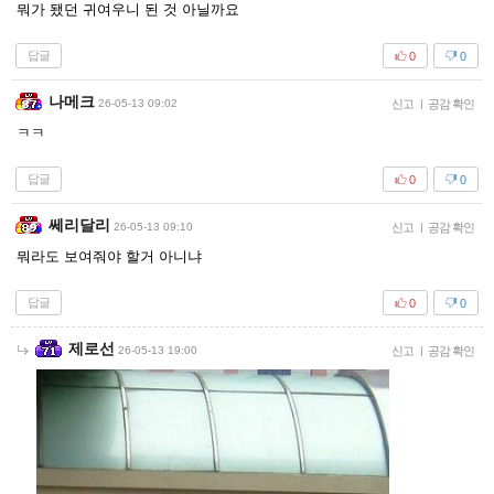
뭐가 됐던 귀여우니 된 것 아닐까요
답글
0
0
나메크
26-05-13 09:02
신고
|
공감 확인
ㅋㅋ
답글
0
0
쎄리달리
26-05-13 09:10
신고
|
공감 확인
뭐라도 보여줘야 할거 아니냐
답글
0
0
제로선
26-05-13 19:00
신고
|
공감 확인