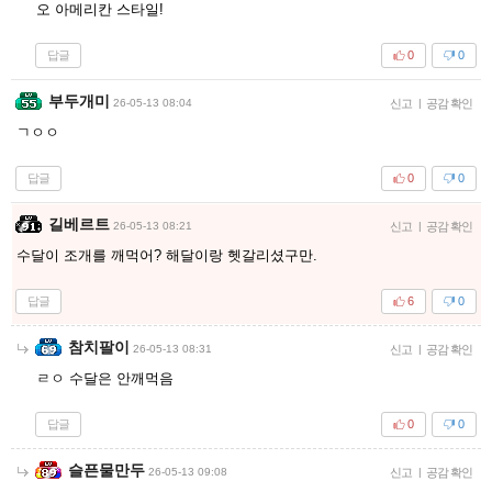
오 아메리칸 스타일!
답글
0
0
부두개미
26-05-13 08:04
신고
|
공감 확인
ㄱㅇㅇ
답글
0
0
길베르트
26-05-13 08:21
신고
|
공감 확인
수달이 조개를 깨먹어? 해달이랑 헷갈리셨구만.
답글
6
0
참치팔이
26-05-13 08:31
신고
|
공감 확인
ㄹㅇ 수달은 안깨먹음
답글
0
0
슬픈물만두
26-05-13 09:08
신고
|
공감 확인