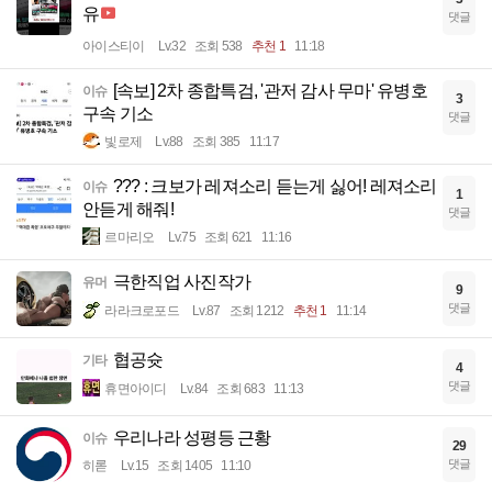
유
댓글
아이스티이
Lv.32
조회 538
추천 1
11:18
[속보] 2차 종합특검, '관저 감사 무마' 유병호
이슈
3
구속 기소
댓글
빛로제
Lv.88
조회 385
11:17
??? : 크보가 레져소리 듣는게 싫어! 레져소리
이슈
1
안듣게 해줘!
댓글
르마리오
Lv.75
조회 621
11:16
극한직업 사진작가
유머
9
댓글
라라크로포드
Lv.87
조회 1212
추천 1
11:14
협공슛
기타
4
댓글
휴면아이디
Lv.84
조회 683
11:13
우리나라 성평등 근황
이슈
29
댓글
히롣
Lv.15
조회 1405
11:10