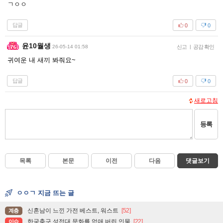
ㄱㅇㅇ
답글
0
0
윤10월생
26-05-14 01:58
신고
|
공감 확인
귀여운 내 새끼 봐줘요~
답글
0
0
새로고침
등록
목록
본문
이전
다음
댓글보기
ㅇㅇㄱ 지금 뜨는 글
신혼남이 느낀 가전 베스트, 워스트
[52]
계층
한국축구 성접대 문화를 없애 버린 인물
[22]
이슈