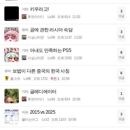
키우라고!
기타
3
댓글
휴면아이디
Lv.84
조회 814
11:03
곰에 관한 러시아 속담
유머
3
댓글
사실난라쿤
Lv.89
조회 1147
11:02
아내도 만족하는 PS5
기타
8
댓글
사실난라쿤
Lv.89
조회 1582
11:00
보법이 다른 증국의 한국 사칭
유머
6
댓글
풀소유
Lv.86
조회 1721
추천 1
10:58
글레디에이터
기타
1
댓글
휴면아이디
Lv.84
조회 934
10:56
2015 vs 2025
이슈
3
댓글
불타는머그
Lv.32
조회 1103
10:56