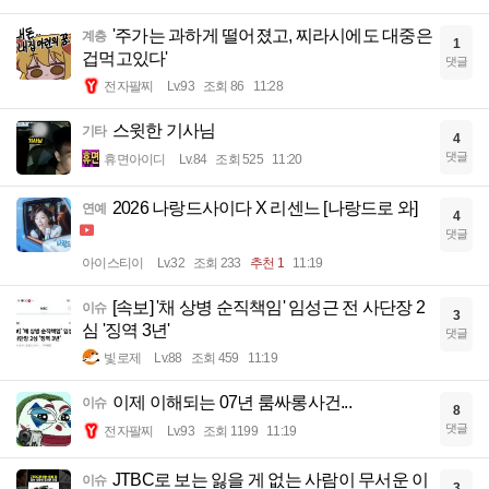
'주가는 과하게 떨어졌고, 찌라시에도 대중은
계층
1
겁먹고있다'
댓글
전자팔찌
Lv.93
조회 86
11:28
스윗한 기사님
기타
4
댓글
휴면아이디
Lv.84
조회 525
11:20
2026 나랑드사이다 X 리센느 [나랑드로 와]
연예
4
댓글
아이스티이
Lv.32
조회 233
추천 1
11:19
[속보] '채 상병 순직책임' 임성근 전 사단장 2
이슈
3
심 '징역 3년'
댓글
빛로제
Lv.88
조회 459
11:19
이제 이해되는 07년 룸싸롱사건...
이슈
8
댓글
전자팔찌
Lv.93
조회 1199
11:19
JTBC로 보는 잃을 게 없는 사람이 무서운 이
이슈
3