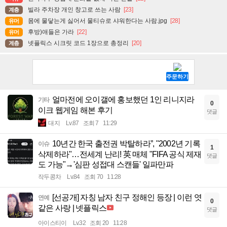
빌라 주차장 개인 창고로 쓰는 사람
[23]
계층
몸에 물닿는게 싫어서 물티슈로 샤워한다는 사람.jpg
[28]
유머
후방)애들은 가라
[22]
유머
넷플릭스 시크릿 코드 1장으로 총정리
[20]
계층
얼마전에 오이갤에 홍보했던 1인 리니지라
기타
0
이크 웹게임 해본 후기
댓글
대지
Lv.87
조회 7
11:29
10년간 한국 출전권 박탈하라”, "2002년 기록
이슈
1
삭제하라"…전세계 난리! 英 매체 "FIFA 공식 제재
댓글
도 가능"→'심판 성접대 스캔들' 일파만파
작두콩차
Lv.84
조회 70
11:28
[선공개] 자칭 남자 친구 정해인 등장 | 이런 엿
연예
0
같은 사랑 | 넷플릭스
댓글
아이스티이
Lv.32
조회 20
11:28