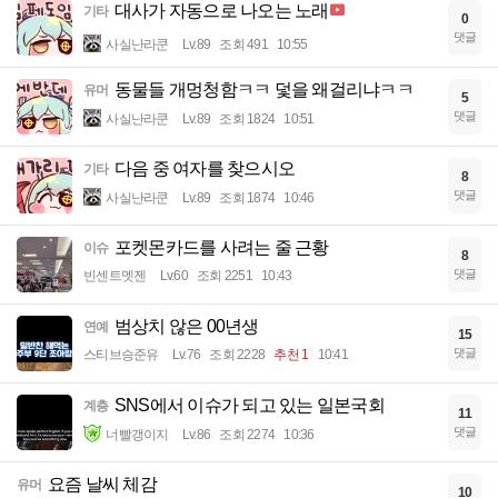
대사가 자동으로 나오는 노래
기타
0
댓글
사실난라쿤
Lv.89
조회 491
10:55
동물들 개멍청함ㅋㅋ 덫을 왜걸리냐ㅋㅋ
유머
5
댓글
사실난라쿤
Lv.89
조회 1824
10:51
다음 중 여자를 찾으시오
기타
8
댓글
사실난라쿤
Lv.89
조회 1874
10:46
포켓몬카드를 사려는 줄 근황
이슈
8
댓글
빈센트멧젠
Lv.60
조회 2251
10:43
범상치 않은 00년생
연예
15
댓글
스티브승준유
Lv.76
조회 2228
추천 1
10:41
SNS에서 이슈가 되고 있는 일본국회
계층
11
댓글
너빨갱이지
Lv.86
조회 2274
10:36
요즘 날씨 체감
유머
10