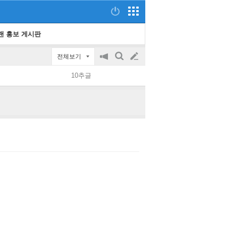
랜 홍보 게시판
전체보기
공
검
글
지
색
10추글
on/off
쓰
기