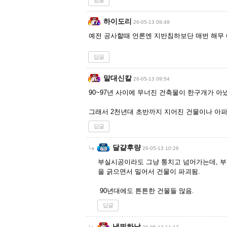
답글
하이도리
26-05-13 09:49
예전 공사할때 언론엔 지반침하보단 매번 해무
답글
말대신칼
26-05-13 09:54
90~97년 사이에 무너진 건축물이 한구개가 
그래서 2천년대 초반까지 지어진 건물이나 아파트는
답글
달걀후량
26-05-13 10:26
부실시공이라도 그냥 퉁치고 넘어가는데, 부
을 긁으면서 밀어서 건물이 파괴됨.
90년대에도 튼튼한 건물들 많음.
답글
낼뭐하낭