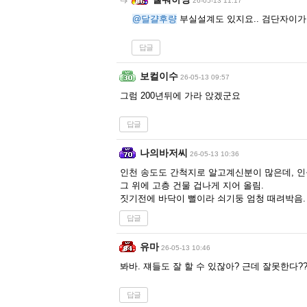
26-05-13 11:17
@달걀후량
부실설계도 있지요.. 검단자이가 
답글
보컬이수
26-05-13 09:57
그럼 200년뒤에 가라 앉겠군요
답글
나의바저씨
26-05-13 10:36
인천 송도도 간척지로 알고계신분이 많은데, 
그 위에 고층 건물 겁나게 지어 올림.
짓기전에 바닥이 뻘이라 쇠기둥 엄청 때려박음.
답글
유마
26-05-13 10:46
봐바. 쟤들도 잘 할 수 있잖아? 근데 잘못한다?
답글