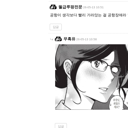
월급루팡전문
26-05-13 10:51
공항이 생각보다 빨리 가라앉는 걸 공항장애라
답글
무흑유
26-05-13 10:58
답글