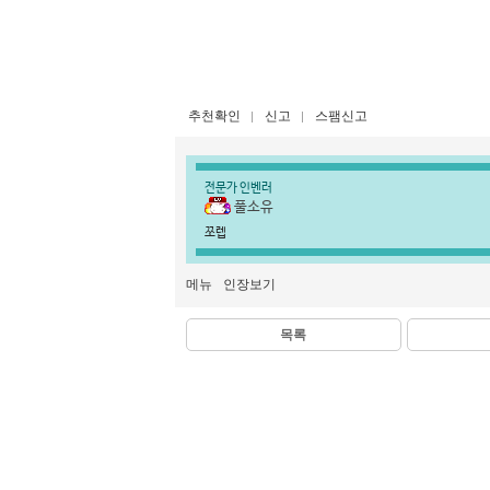
추천확인
신고
스팸신고
전문가 인벤러
풀소유
쪼렙
메뉴
인장보기
목록