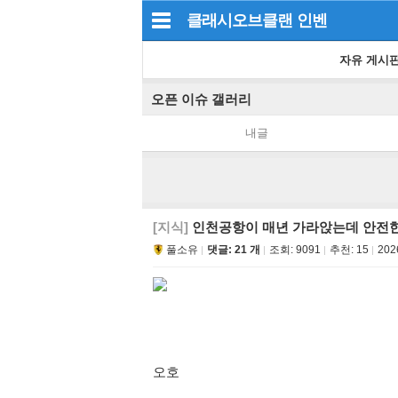
클래시오브클랜
인벤
자유 게시
오픈 이슈 갤러리
내글
[지식]
인천공항이 매년 가라앉는데 안전한
풀소유
댓글: 21 개
조회:
9091
추천:
15
202
오호