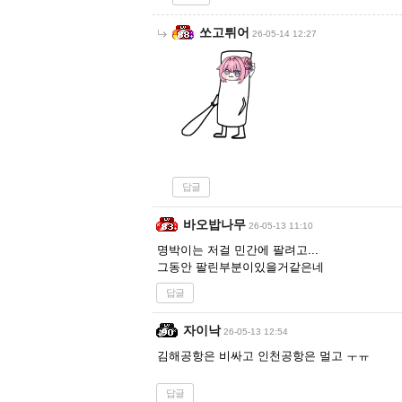
쏘고튀어
26-05-14 12:27
답글
바오밥나무
26-05-13 11:10
명박이는 저걸 민간에 팔려고...
그동안 팔린부분이있을거같은네
답글
자이낙
26-05-13 12:54
김해공항은 비싸고 인천공항은 멀고 ㅜㅠ
답글