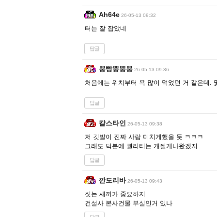
Ah64e
26-05-13 09:32
터는 잘 잡았네
답글
뿡빵뿡뿡뿡
26-05-13 09:36
처음에는 위치부터 욕 많이 먹었던 거 같은데. 몇
답글
칼스타인
26-05-13 09:38
저 깃발이 진짜 사람 미치게했을 듯 ㅋㅋㅋ
그래도 덕분에 퀄리티는 개쩔게나왔겠지
답글
깐도리바
26-05-13 09:43
짓는 새끼가 중요하지
건설사 본사건물 부실인거 있나