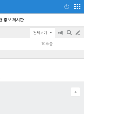
랜 홍보 게시판
전체보기
공
검
글
지
색
10추글
on/off
쓰
기
.
▲