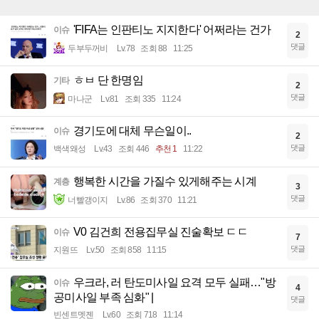
'FIFA는 인판티노 지지한다' 어쩌라는 건가
이슈
2
댓글
두부두꺼비
Lv.78
조회 88
11:25
ㅎㅂ 단 한명임
기타
2
댓글
마나군
Lv.81
조회 335
11:24
경기도에 대체 무슨일이..
이슈
2
댓글
백색왜성
Lv.43
조회 446
추천 1
11:22
행복한 시간을 가질수 있게해주는 시계
계층
3
댓글
너빨갱이지
Lv.86
조회 370
11:21
V0 김건희 전용집무실 진술확보 ㄷㄷ
이슈
7
댓글
지원뜨
Lv.50
조회 858
11:15
우크라, 러 탄도미사일 요격 모두 실패…"방
이슈
4
공미사일 부족 심화" |
댓글
빈센트멧젠
Lv.60
조회 718
11:14