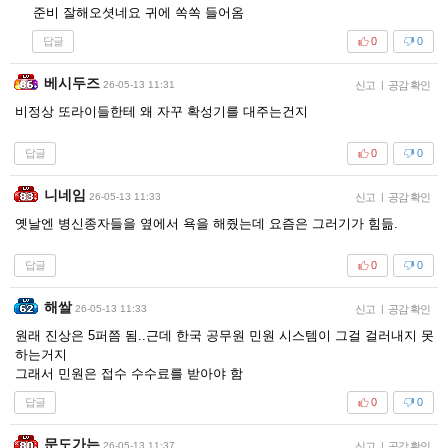
준비 잘해오셧네요 귀에 쏙쏙 들어옴
답글
0
0
베시두즈
26-05-13 11:31
신고
|
공감 확인
비정상 또라이들한테 왜 자꾸 확성기를 대주는건지
답글
0
0
니네임
26-05-13 11:33
신고
|
공감 확인
옛날엔 병신종자들을 옆에서 욕을 해줬는데 요즘은 그러기가 힘듦.
답글
0
0
해쌀
26-05-13 11:33
신고
|
공감 확인
원래 진상은 5퍼쯤 됨..근데 한국 공무원 민원 시스템이 그걸 걸러내지 못
하는거지
그래서 민원은 접수 수수료를 받아야 함
답글
0
0
문도가는
26-05-13 11:37
신고
|
공감 확인