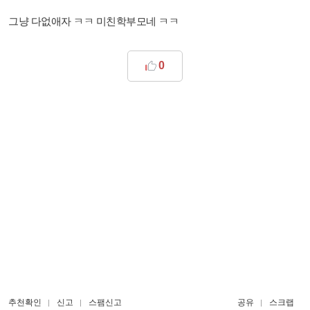
그냥 다없애자 ㅋㅋ 미친학부모네 ㅋㅋ
0
추천확인
신고
스팸신고
공유
스크랩