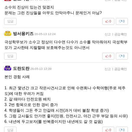
소수의 진상이 있는건 맞겠지
문제는 그런 진상들을 아무도 안막아주니 문제인거 아님?
답글
0
0
방서몽키즈
26-05-13 12:24
신고
|
공감 확인
극성학무보가 소수고 정상이 다수면 다수가 소수를 막아줘야지 극성학부
모가 교사한테 지랄할때 보호해주는것도 아니면서
답글
0
0
도란도란
26-05-13 12:39
신고
|
공감 확인
본인 경험 사례
1. 최근 몇년간 크고 작은사건사고로 인해 수련회나 수학여행(주로 제주
도)에 대한 우려가 커짐
2. 갈 때마다 안전요원 배치
3. 2번 항목으로 인한 경비 증가
4. 학생들이 그돈 주고 안갈래 시전(과거 대비 불참 학생 증가)
5. 그럼 교사들도 안가면 좋지(민원, 안전사고, 야간 근무 부담 등의 사유)
6. 내년에 두고보자(를 반복중이지만 내년에도 갈 것 같음)
답글
0
0