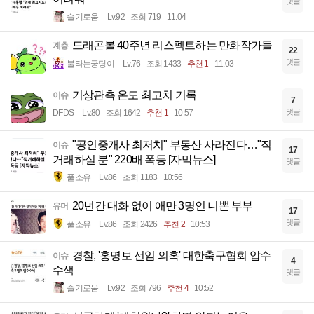
댓글
슬기로움
Lv.92
조회 719
11:04
드래곤볼 40주년 리스펙트하는 만화작가들
계층
22
댓글
불타는궁딩이
Lv.76
조회 1433
추천 1
11:03
기상관측 온도 최고치 기록
이슈
7
댓글
DFDS
Lv.80
조회 1642
추천 1
10:57
"공인중개사 최저치" 부동산 사라진다…"직
이슈
17
거래하실 분" 220배 폭등 [자막뉴스]
댓글
풀소유
Lv.86
조회 1183
10:56
20년간 대화 없이 애만 3명인 니뽄 부부
유머
17
댓글
풀소유
Lv.86
조회 2426
추천 2
10:53
경찰, '홍명보 선임 의혹' 대한축구협회 압수
이슈
4
수색
댓글
슬기로움
Lv.92
조회 796
추천 4
10:52