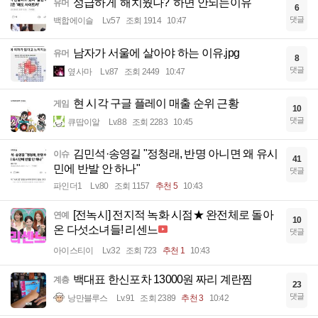
성급하게 '해치웠나?' 하면 안되는이유
유머
6
댓글
백합에이슬
Lv.57
조회 1914
10:47
남자가 서울에 살아야 하는 이유.jpg
유머
8
댓글
옆사마
Lv.87
조회 2449
10:47
현 시각 구글 플레이 매출 순위 근황
게임
10
댓글
큐땁이알
Lv.88
조회 2283
10:45
김민석·송영길 "정청래, 반명 아니면 왜 유시
이슈
41
민에 반발 안 하나"
댓글
파인더1
Lv.80
조회 1157
추천 5
10:43
[전녹시] 전지적 녹화 시점★ 완전체로 돌아
연예
10
온 다섯소녀들! 리센느
댓글
아이스티이
Lv.32
조회 723
추천 1
10:43
백대표 한신포차 13000원 짜리 계란찜
계층
23
댓글
낭만블루스
Lv.91
조회 2389
추천 3
10:42