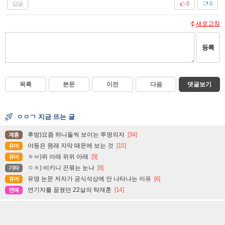
답글
0
0
새로고침
등록
목록
본문
이전
다음
댓글보기
ㅇㅇㄱ 지금 뜨는 글
후방)요즘 하나둘씩 보이는 투명의자
[34]
계층
야동은 원래 자막 때문에 보는 것
[15]
유머
ㅎㅂ)위 아래 위위 아래
[9]
유머
ㅇㅎ) 비키니 끈묶는 눈나
[8]
기타
유명 논문 저자가 공식석상에 안 나타나는 이유
[6]
유머
연기자를 꿈꿨던 22살의 탁재훈
[14]
연예