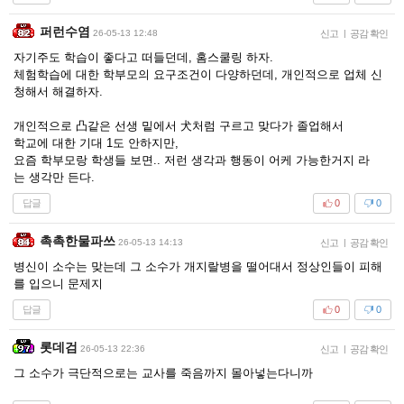
퍼런수염
26-05-13 12:48
신고
|
공감 확인
자기주도 학습이 좋다고 떠들던데, 홈스쿨링 하자.
체험학습에 대한 학부모의 요구조건이 다양하던데, 개인적으로 업체 신
청해서 해결하자.
개인적으로 凸같은 선생 밑에서 犬처럼 구르고 맞다가 졸업해서
학교에 대한 기대 1도 안하지만,
요즘 학부모랑 학생들 보면.. 저런 생각과 행동이 어케 가능한거지 라
는 생각만 든다.
답글
0
0
촉촉한물파쓰
26-05-13 14:13
신고
|
공감 확인
병신이 소수는 맞는데 그 소수가 개지랄병을 떨어대서 정상인들이 피해
를 입으니 문제지
답글
0
0
롯데검
26-05-13 22:36
신고
|
공감 확인
그 소수가 극단적으로는 교사를 죽음까지 몰아넣는다니까