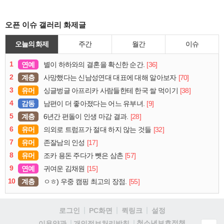
오픈 이슈 갤러리 화제글
오늘의 화제
주간
월간
이슈
1
연예
[36]
별이 하하와의 결혼을 확신한 순간.
2
계층
[70]
사망했다는 신남성연대 대표에 대해 알아보자
3
유머
[38]
싱글벙글 아프리카 사람들한테 한국 쌀 먹이기
4
감동
[9]
남편이 더 좋아졌다는 어느 유부녀.
5
계층
[28]
6년간 편돌이 인생 마감 결과.
6
유머
[32]
의외로 트럼프가 절대 하지 않는 것들
7
유머
[17]
존잘남의 인성
8
유머
[57]
조카 용돈 주다가 뺏은 삼촌
9
연예
[15]
귀여운 김채원
10
계층
[55]
ㅇㅎ) 우중 캠핑 최고의 장점.
로그인
PC화면
퀵링크
설정
청소년보호정책
이용약관
개인정보처리방침