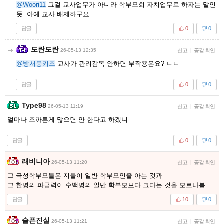
@Woori11
그걸 교사업무가 아니라 학부모회 자치업무로 하자는 말인
듯. 아예 교사 배제하구요
답글
0
0
도란도란
26-05-13 12:35
신고
|
공감 확인
@방서몽키즈
교사가 관리감독 안하면 부작용은요? ㄷㄷ
답글
0
0
Type98
26-05-13 11:19
신고
|
공감 확인
얼마나 조까튼게 많으면 안 한다고 하겠니
답글
0
0
래비니아
26-05-13 11:20
신고
|
공감 확인
그 극성학부모들은 지들이 일반 학부모인줄 아는 것과
그 한명의 파급력이 수백명의 일반 학부모보다 크다는 것을 모르나봄
답글
10
0
슬픈진실
26-05-13 11:21
신고
|
공감 확인