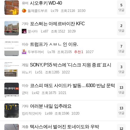
시오후키 WD-40
유머
5
댓글
돌체콜드부르
Lv.79
조회 2116
10:30
포스쩌는 아제르바이잔 KFC
기타
2
댓글
옆사마
Lv.87
조회 1512
10:29
트럼프가 ㅅㅂㄴ 인 이유.
이슈
7
댓글
두부두꺼비
Lv.78
조회 2105
추천 1
10:27
SONY, PS5 박스에 '디스크 지원 종료' 표시
게임
3
댓글
파노키
Lv.51
조회 1265
10:22
코스피 매도 사이드카 발동…6300 반납 문턱
이슈
13
댓글
균터
Lv.42
조회 1675
10:21
여러분 내일 입추래요
기타
13
댓글
킹리적갓비자
Lv.69
조회 1596
10:20
텍사스에서 벌어진 토네이도와 우박
계층
12