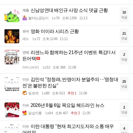
신남성연대 배인규 사망 소식 댓글 근황
계층
10
댓글
불타는궁딩이
Lv.76
조회 1206
11:13
영화 미이라 시리즈 근황
유머
21
댓글
세누
Lv.72
조회 1249
11:11
리센느와 함께하는 21주년 이벤트 특강! l 서
연예
2
든어택
댓글
아이스티이
Lv.32
조회 368
11:08
김민석 "정청래, 반명이자 분열주의‥'명청대
이슈
25
전'은 불편한 진실"
댓글
빛로제
Lv.88
조회 813
추천 1
11:06
2026년 8월 6일 목요일 헤드라인 뉴스
이슈
2
댓글
달섭지롱
Lv.94
조회 407
추천 2
11:05
이란 대통령 "현재 최고지도자와 소통 매우
이슈
4
어려워