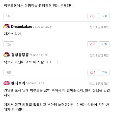
학부모회에서 현장학습 진행하면 되는 문제겠네
답글
0
0
Dreamkakao
26-05-13 11:22
신고
|
공감 확인
애기 = 믿거
답글
0
0
뿡빵뿡뿡뿡
26-05-13 11:22
신고
|
공감 확인
팩트가 아닌데 팩트 이 지랄 ㅋㅋㅋㅋ
답글
0
0
켈레브라
26-05-13 11:24
신고
|
공감 확인
옛날엔 교사 말에 학부모들 끔뻑 죽어서 다 받아줬었지, 뽀찌 상납은 당연
시되고...
거기서 생긴 폐해를 없앨려고 부단히 노력했는데, 이제는 상황이 완전 반
대가 되버렸네...