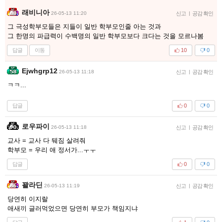
래비니아
26-05-13 11:20
신고
|
공감 확인
그 극성학부모들은 지들이 일반 학부모인줄 아는 것과
그 한명의 파급력이 수백명의 일반 학부모보다 크다는 것을 모르나봄
답글
이동
10
0
Ejwhgrp12
26-05-13 11:18
신고
|
공감 확인
ㅋㅋ...
답글
0
0
로우파이
26-05-13 11:18
신고
|
공감 확인
교사 = 교사 다 뒈짐 살려줘
학부모 = 우리 애 정서가...ㅜㅜ
답글
0
0
꽐라딘
26-05-13 11:19
신고
|
공감 확인
당연히 이지랄
애새끼 글러먹었으면 당연히 부모가 책임지냐