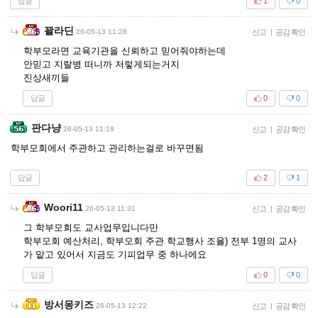
답글
1
0
꽐라딘
26-05-13 11:28
신고
|
공감 확인
학부모라면 교육기관을 신뢰하고 믿어줘야하는데
안믿고 지랄병 떠니까 저렇게되는거지
진상새끼들
답글
0
0
판다냥
26-05-13 11:19
신고
|
공감 확인
학부모회에서 주관하고 관리하는걸로 바꾸면됨
답글
2
1
Woori11
26-05-13 11:31
신고
|
공감 확인
그 학부모회도 교사업무입니다만
학부모회 예산처리, 학부모회 주관 학교행사 조율) 전부 1명의 교사
가 맡고 있어서 지금도 기피업무 중 하나에요
답글
0
0
방서몽키즈
26-05-13 12:22
신고
|
공감 확인