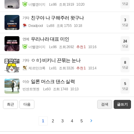
댓글
너빨갱이지
Lv.86
조회 1919
10:20
친구야 나 구해주러 왓구나
기타
3
댓글
Deadpool
Lv.88
조회 1755
10:18
우리나라 대표 미인
연예
24
댓글
너빨갱이지
Lv.86
조회 2692
추천 1
10:16
ㅇㅎ) 비키니 끈묶는 눈나
기타
8
댓글
제르만크록
Lv.81
조회 3326
추천 1
10:14
일론 머스크 댄스 실력
이슈
5
댓글
빈센트멧젠
Lv.60
조회 1748
10:13
최근
다음
검색
글쓰기
1
2
3
4
5