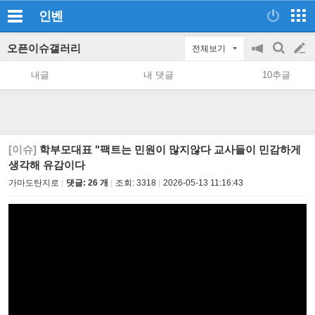
인벤
오픈이슈갤러리
전체보기
공
검
글
지
색
내글
내 댓글
10추글
on/off
쓰
기
[이슈]
학부모대표 "팩트는 민원이 많지않다 교사들이 민감하게
생각해 유감이다
가마도탄지로
댓글: 26 개
조회:
3318
2026-05-13 11:16:43