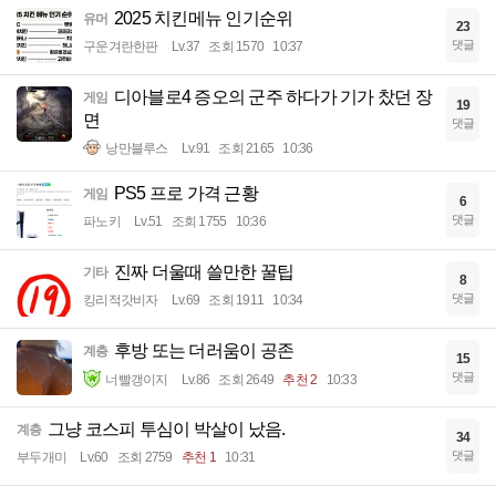
2025 치킨메뉴 인기순위
유머
23
댓글
구운겨란한판
Lv.37
조회 1570
10:37
디아블로4 증오의 군주 하다가 기가 찼던 장
게임
19
면
댓글
낭만블루스
Lv.91
조회 2165
10:36
PS5 프로 가격 근황
게임
6
댓글
파노키
Lv.51
조회 1755
10:36
진짜 더울때 쓸만한 꿀팁
기타
8
댓글
킹리적갓비자
Lv.69
조회 1911
10:34
후방 또는 더러움이 공존
계층
15
댓글
너빨갱이지
Lv.86
조회 2649
추천 2
10:33
그냥 코스피 투심이 박살이 났음.
계층
34
댓글
부두개미
Lv.60
조회 2759
추천 1
10:31