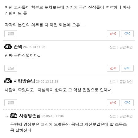
이젠 교사들이 학부모 눈치보는데 거기에 극성 진상들이 ㅈㄹ하니 아사
리판이 된 듯
각각의 본연의 의무를 다 하면 되는데 으휴.....
답글
0
0
존윅
26-05-13 11:25
신고
|
공감 확인
진짜 극한직업이다...
답글
0
0
사랑방손님
26-05-13 11:28
신고
|
공감 확인
사람이 죽었다고.. 자살까지 한다고 그 악성 민원으로 인해서
답글
0
0
사랑방손님
26-05-13 11:36
신고
|
공감 확인
두번째 영상분은 교직에 오랫동안 몸담고 계신분같은데 말 조목조
목 잘하신다