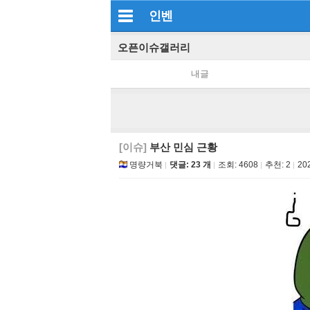
인벤
오픈이슈갤러리
내글
[이슈]
부산 민심 근황
명량거북
댓글: 23 개
조회:
4608
추천:
2
202