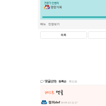
전문가 인벤러
명량거북
메뉴
인장보기
목록
댓글
(23)
등록순
|
최신순
정의def
26-05-13 11:17