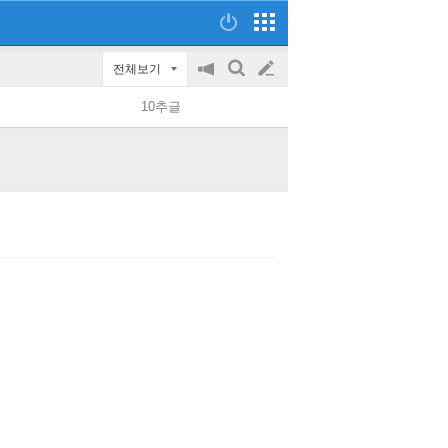
전체보기
공
검
글
지
색
10추글
on/off
쓰
기