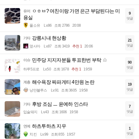
ㅇㅎㅂ? 여친이랑 가면 은근 부담된다는 미
유머
9
용실
댓글
풀소유
Lv.86
조회 2786
20:08
강릉시내 현상황
기타
21
댓글
옆사마
Lv.87
조회 3419
추천 1
20:06
민주당 지지자분들 투표한번 부탁
이슈
90
댓글
하루5프로
Lv.50
조회 1678
추천 1
19:59
해수욕장 짜파게티 4만원 논란
계층
19
댓글
낭만블루스
Lv.91
조회 3605
19:58
후방 조심 ㅡ 윤예하 인스타
기타
7
댓글
입술돼지
Lv.43
조회 1606
19:58
하츠투하츠 지우
연예
1
댓글
치킨
Lv.99
조회 855
19:57