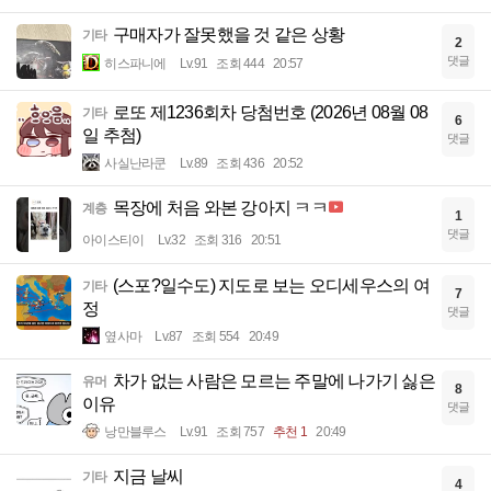
구매자가 잘못했을 것 같은 상황
기타
2
댓글
히스파니에
Lv.91
조회 444
20:57
로또 제1236회차 당첨번호 (2026년 08월 08
기타
6
일 추첨)
댓글
사실난라쿤
Lv.89
조회 436
20:52
목장에 처음 와본 강아지 ㅋㅋ
계층
1
댓글
아이스티이
Lv.32
조회 316
20:51
(스포?일수도) 지도로 보는 오디세우스의 여
기타
7
정
댓글
옆사마
Lv.87
조회 554
20:49
차가 없는 사람은 모르는 주말에 나가기 싫은
유머
8
이유
댓글
낭만블루스
Lv.91
조회 757
추천 1
20:49
지금 날씨
기타
4