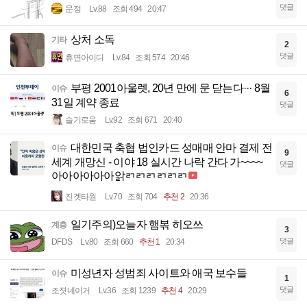
댓글
문정
Lv.88
조회 494
20:47
상처 소독
기타
2
댓글
휴면아이디
Lv.84
조회 574
20:46
부평 2001아울렛, 20년 만에 문 닫는다··· 8월
이슈
6
31일 계약 종료
댓글
슬기로움
Lv.92
조회 671
20:40
대한민국 축협 법인카드 성매매 안마 결제 전
이슈
9
세계 개망신 - 이야 18 실시간 나락 간다 가~~~~
댓글
아아아아아아앍ㄺㄺㄺㄺㄺㄺ
진겟타원
Lv.70
조회 704
추천 2
20:36
일기주의)오늘자 햄볶 히오쓰
계층
3
댓글
DFDS
Lv.80
조회 660
추천 1
20:34
미성년자 성범죄 사이트와 애국 보수들
이슈
1
댓글
조졋네이거
Lv.36
조회 1239
추천 4
20:29