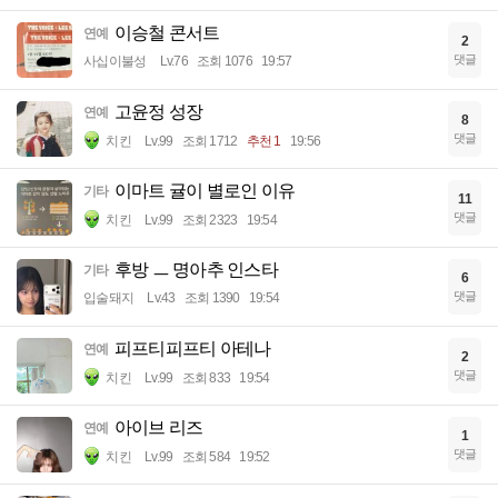
이승철 콘서트
연예
2
댓글
사십이불성
Lv.76
조회 1076
19:57
고윤정 성장
연예
8
댓글
치킨
Lv.99
조회 1712
추천 1
19:56
이마트 귤이 별로인 이유
기타
11
댓글
치킨
Lv.99
조회 2323
19:54
후방 ㅡ 명아추 인스타
기타
6
댓글
입술돼지
Lv.43
조회 1390
19:54
피프티피프티 아테나
연예
2
댓글
치킨
Lv.99
조회 833
19:54
아이브 리즈
연예
1
댓글
치킨
Lv.99
조회 584
19:52