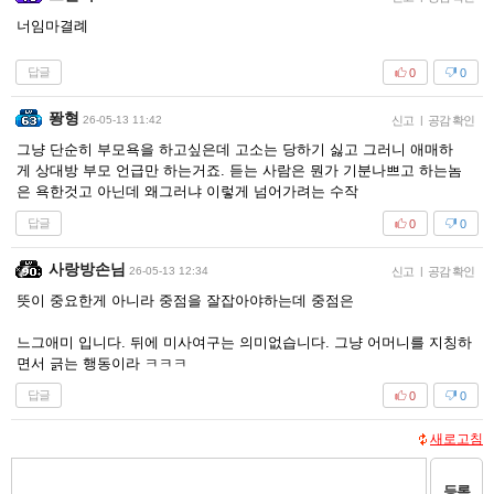
너임마결례
답글
0
0
퐝형
26-05-13 11:42
신고
|
공감 확인
그냥 단순히 부모욕을 하고싶은데 고소는 당하기 싫고 그러니 애매하
게 상대방 부모 언급만 하는거죠. 듣는 사람은 뭔가 기분나쁘고 하는놈
은 욕한것고 아닌데 왜그러냐 이렇게 넘어가려는 수작
답글
0
0
사랑방손님
26-05-13 12:34
신고
|
공감 확인
뜻이 중요한게 아니라 중점을 잘잡아야하는데 중점은
느그애미 입니다. 뒤에 미사여구는 의미없습니다. 그냥 어머니를 지칭하
면서 긁는 행동이라 ㅋㅋㅋ
답글
0
0
새로고침
등록