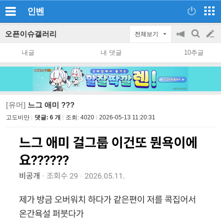
인벤
오픈이슈갤러리
전체보기
공
검
글
지
색
내글
내 댓글
10추글
on/off
쓰
기
[유머]
느그 애미 ???
고도비만
댓글: 6 개
조회:
4020
2026-05-13 11:20:31