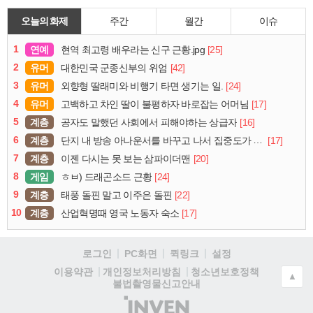
오늘의 화제
주간
월간
이슈
1
연예
[25]
현역 최고령 배우라는 신구 근황.jpg
2
유머
[42]
대한민국 군종신부의 위엄
3
유머
[24]
외향형 딸래미와 비행기 타면 생기는 일.
4
유머
[17]
고백하고 차인 딸이 불평하자 바로잡는 어머님
5
계층
[16]
공자도 말했던 사회에서 피해야하는 상급자
6
계층
[17]
단지 내 방송 아나운서를 바꾸고 나서 집중도가 확 올라갔다는 한 아파트의 안내방송
7
계층
[20]
이젠 다시는 못 보는 삼파이더맨
8
게임
[24]
ㅎㅂ) 드래곤소드 근황
9
계층
[22]
태풍 돌핀 말고 이주은 돌핀
10
계층
[17]
산업혁명때 영국 노동자 숙소
로그인
PC화면
퀵링크
설정
청소년보호정책
이용약관
개인정보처리방침
▲
불법촬영물신고안내
(주)