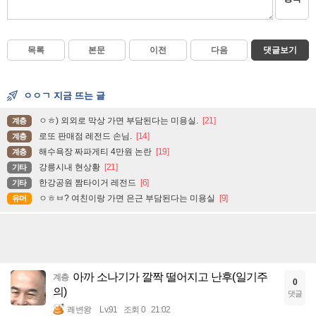
목록
본문
이전
다음
댓글보기
ㅇㅇㄱ 지금 뜨는 글
ㅇㅎ) 외외로 막상 가면 부담된다는 미용실.
[21]
계층
로또 판매점 레전드 손님.
[14]
계층
해수욕장 짜파게티 4만원 논란
[19]
계층
강릉시내 현상황
[21]
기타
한강공원 짬타이거 레전드
[6]
기타
ㅇㅎㅂ? 여친이랑 가면 은근 부담된다는 미용실
[9]
유머
아까 소나기가 깔짝 떨어지고 난후(일기주
계층
0
의)
댓글
쾌변왕
Lv.91
조회 0
21:02