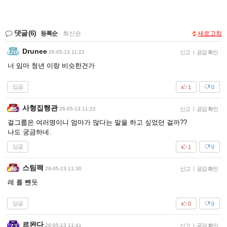
댓글
(6)
등록순
|
최신순
새로고침
Drunee
26-05-13 11:22
신고
|
공감 확인
너 임마 청년 이랑 비슷한건가
답글
1
0
사형집행관
26-05-13 11:22
신고
|
공감 확인
걸그룹은 여러명이니 엄마가 많다는 말을 하고 싶었던 걸까??
나도 궁금하네.
답글
1
0
스팀팩
26-05-13 11:30
신고
|
공감 확인
레 를 뺀듯
답글
0
0
르완다
26-05-13 11:41
신고
|
공감 확인