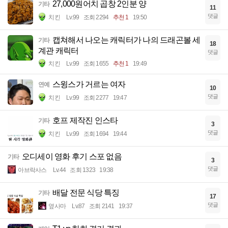
27,000원어치 곱창 2인분 양
기타
11
댓글
치킨
Lv.99
조회 2294
추천 1
19:50
캡쳐해서 나오는 캐릭터가 나의 드래곤볼 세
기타
18
계관 캐릭터
댓글
치킨
Lv.99
조회 1655
추천 1
19:49
스윙스가 거르는 여자
연예
10
댓글
치킨
Lv.99
조회 2277
19:47
호프 제작진 인스타
기타
3
댓글
치킨
Lv.99
조회 1694
19:44
오디세이 영화 후기 스포 없음
기타
3
댓글
아브락사스
Lv.44
조회 1323
19:38
배달 전문 식당 특징
기타
17
댓글
옆사마
Lv.87
조회 2141
19:37