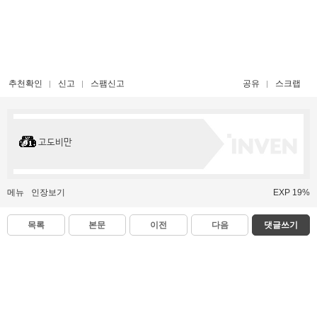
추천확인
신고
스팸신고
공유
스크랩
고도비만
메뉴
인장보기
EXP 19%
목록
본문
이전
다음
댓글쓰기