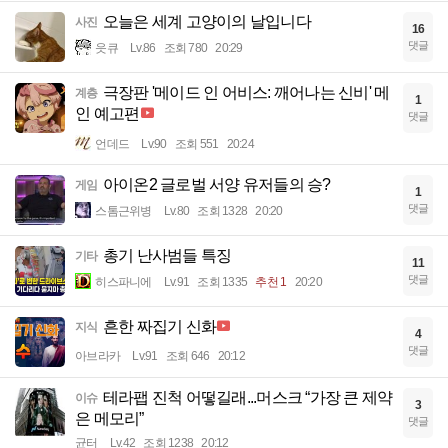
오늘은 세계 고양이의 날입니다
사진
16
댓글
읏큐
Lv.86
조회 780
20:29
극장판 '메이드 인 어비스: 깨어나는 신비' 메
계층
1
인 예고편
댓글
언데드
Lv.90
조회 551
20:24
아이온2 글로벌 서양 유저들의 승?
게임
1
댓글
스톰근위병
Lv.80
조회 1328
20:20
총기 난사범들 특징
기타
11
댓글
히스파니에
Lv.91
조회 1335
추천 1
20:20
흔한 짜집기 신화
지식
4
댓글
아브라카
Lv.91
조회 646
20:12
테라팹 진척 어떻길래...머스크 “가장 큰 제약
이슈
3
은 메모리”
댓글
균터
Lv.42
조회 1238
20:12