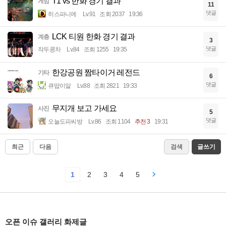
T1 vs 한화 경기 결과
게임
11
댓글
히스파니에
Lv.91
조회 2037
19:36
LCK 티원 한화 경기 결과
계층
3
댓글
작두콩차
Lv.84
조회 1255
19:35
한강공원 짬타이거 레전드
기타
6
댓글
큐땁이알
Lv.88
조회 2821
19:33
무지개 보고 가세요
사진
5
댓글
오늘도피씨방
Lv.86
조회 1104
추천 3
19:31
최근
다음
검색
글쓰기
1
2
3
4
5
오픈 이슈 갤러리 화제글