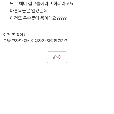
이건 또 뭐야?
그냥 모자란 정신이상자가 지껄인건가?
0