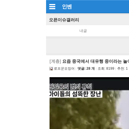
인벤
오픈이슈갤러리
내글
[계층]
요즘 중국에서 대유행 중이라는 놀
로프꾼오징어
댓글: 28 개
조회:
8199
추천:
1