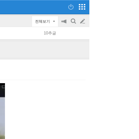
전체보기
공
검
글
지
색
10추글
on/off
쓰
기