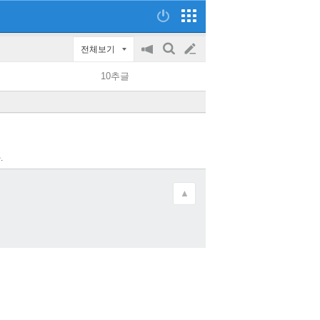
전체보기
공
검
글
지
색
10추글
on/off
쓰
기
.
▲