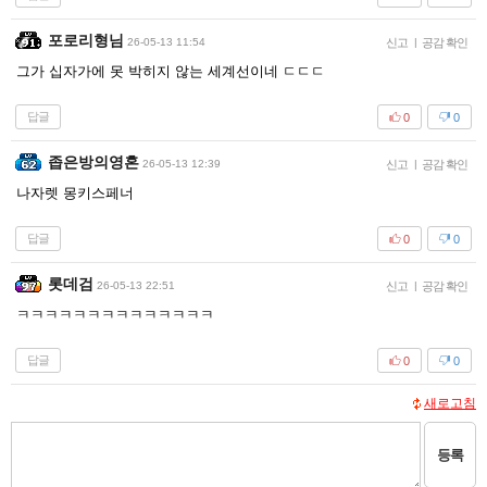
포로리형님
26-05-13 11:54
신고
|
공감 확인
그가 십자가에 못 박히지 않는 세계선이네 ㄷㄷㄷ
답글
0
0
좁은방의영혼
26-05-13 12:39
신고
|
공감 확인
나자렛 몽키스페너
답글
0
0
롯데검
26-05-13 22:51
신고
|
공감 확인
ㅋㅋㅋㅋㅋㅋㅋㅋㅋㅋㅋㅋㅋㅋ
답글
0
0
새로고침
등록