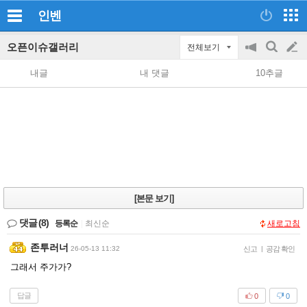
인벤
오픈이슈갤러리
전체보기
공
검
글
지
색
내글
내 댓글
10추글
on/off
쓰
기
[본문 보기]
댓글
(8)
등록순
|
최신순
새로고침
존투러너
26-05-13 11:32
신고
|
공감 확인
그래서 주가가?
답글
0
0