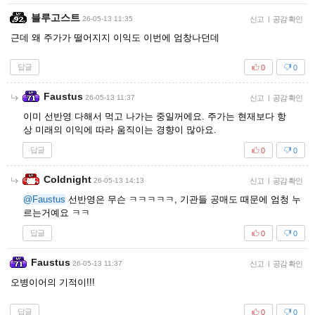
블루고스트
26-05-13 11:35
신고
|
공감 확인
근데 왜 주가가 떨어지지 이익도 이번에 엄창나던데
답글
0
0
Faustus
26-05-13 11:37
신고
|
공감 확인
이미 선반영 다해서 먹고 나가는 중일꺼에요. 주가는 현재보다 항
상 미래의 이익에 따라 움직이는 경향이 많아요.
답글
0
0
Coldnight
26-05-13 14:13
신고
|
공감 확인
@Faustus
선반영은 무슨 ㅋㅋㅋㅋㅋ, 기관들 공매도 때문에 엄청 누
르는거예요 ㅋㅋ
답글
0
0
Faustus
26-05-13 11:37
신고
|
공감 확인
오병이어의 기적이!!!
답글
0
0