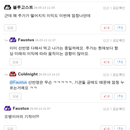
블루고스트
26-05-13 11:35
신고
|
공감 확인
근데 왜 주가가 떨어지지 이익도 이번에 엄창나던데
답글
0
0
Faustus
26-05-13 11:37
신고
|
공감 확인
이미 선반영 다해서 먹고 나가는 중일꺼에요. 주가는 현재보다 항
상 미래의 이익에 따라 움직이는 경향이 많아요.
답글
0
0
Coldnight
26-05-13 14:13
신고
|
공감 확인
@Faustus
선반영은 무슨 ㅋㅋㅋㅋㅋ, 기관들 공매도 때문에 엄청 누
르는거예요 ㅋㅋ
답글
0
0
Faustus
26-05-13 11:37
신고
|
공감 확인
오병이어의 기적이!!!
답글
0
0