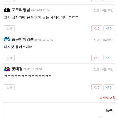
포로리형님
26-05-13 11:54
신고
|
공감 확인
그가 십자가에 못 박히지 않는 세계선이네 ㄷㄷㄷ
답글
0
0
좁은방의영혼
26-05-13 12:39
신고
|
공감 확인
나자렛 몽키스페너
답글
0
0
롯데검
26-05-13 22:51
신고
|
공감 확인
ㅋㅋㅋㅋㅋㅋㅋㅋㅋㅋㅋㅋㅋㅋ
답글
0
0
새로고침
등록