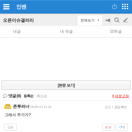
인벤
오픈이슈갤러리
전체보기
공
검
글
지
색
내글
내 댓글
10추글
on/off
쓰
기
[본문 보기]
댓글
(8)
등록순
|
최신순
새로고침
존투러너
26-05-13 11:32
신고
|
공감 확인
그래서 주가가?
답글
0
0