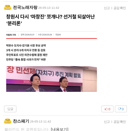
전국노래자랑
26-05-13 11:42
신고
|
공감 확인
답글
0
0
찬스패기
26-05-13 11:42
신고
|
공감 확인
블라인드 된 코멘트입니다.
[내용보기]