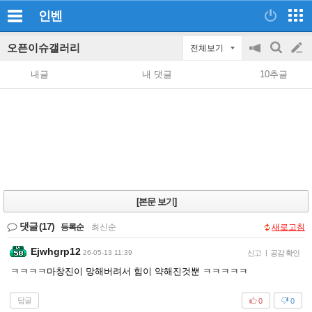
인벤
오픈이슈갤러리
전체보기
공
검
글
지
색
내글
내 댓글
10추글
on/off
쓰
기
[본문 보기]
댓글
(17)
등록순
|
최신순
새로고침
Ejwhgrp12
26-05-13 11:39
신고
|
공감 확인
ㅋㅋㅋㅋ마창진이 망해버려서 힘이 약해진것뿐 ㅋㅋㅋㅋㅋ
답글
0
0