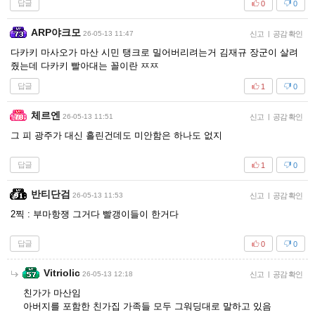
답글
0
0
ARP야크모
26-05-13 11:47
신고
|
공감 확인
다카키 마사오가 마산 시민 탱크로 밀어버리려는거 김재규 장군이 살려
줬는데 다카키 빨아대는 꼴이란 ㅉㅉ
답글
1
0
체르엔
26-05-13 11:51
신고
|
공감 확인
그 피 광주가 대신 흘린건데도 미안함은 하나도 없지
답글
1
0
반티단검
26-05-13 11:53
신고
|
공감 확인
2찍 : 부마항쟁 그거다 빨갱이들이 한거다
답글
0
0
Vitriolic
26-05-13 12:18
신고
|
공감 확인
친가가 마산임
아버지를 포함한 친가집 가족들 모두 그워딩대로 말하고 있음