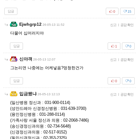
답글
0
15
Ejwhgrp12
26-05-13 11:52
신고
|
공감 확인
다물어 십머러지야
답글
1
0
신야객
26-05-13 12:07
신고
|
공감 확인
그논리면 나중에는 어케넣음?멍청한건가
답글
0
0
입금됐냐
26-05-13 12:13
신고
|
공감 확인
(일산병원 정신과 : 031-900-0114)
(성안드레아 신경정신병원 : 031-639-3700)
(용인정신병원 : 031-288-0114)
(가족사랑 서울 정신과 의원 : 02-2068-7486)
(송신경정신과의원 : 02-734-5648)
(신경정신과의원 : 02-517-9152)
(동민신경정신과 : 02-353-2325)