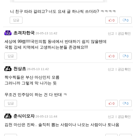
니 친구 따라 갈랴고? 너도 요새 글 하나씩 쓰더라? ㅋㅋㅋㅋ
답글
0
0
초격차한국
26-05-13 11:42
신고
|
공감 확인
세상에 99랩!!!!국민의힘 동네에서 반대하기 쉽지 않을텐데
국힘 강세 지역에서 고생하시는분들 존경해요!!!
답글
0
0
천상초
26-05-13 11:42
신고
|
공감 확인
짝수찍들은 부산 마산인지 모름
그러니까 그렇게 막 나가는 듯
무조건 민주당이 하는 건 다 반대 ㅋ
답글
0
0
춘식이모자
26-05-13 11:44
신고
|
공감 확인
김천 마산은 진짜.. 솔직히 뽑는 사람이나 나오는 사람이나 토나옴