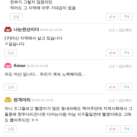
전부가 그렇지 않겠지만
적어도 그 지역에 아무 기대감이 없음
답글
0
0
나는전선이다
26-05-13 12:28
신고
|
공감 확인
(구)마산 지역에서 살고 있습니다
ㅈ같습니다
답글
0
0
Aimar
26-05-13 12:59
신고
|
공감 확인
저도 마산 입니다... 우리가 계속 노력해야죠...
답글
0
0
번개더리
26-05-13 14:25
신고
|
공감 확인
아니 즈그들보고 빨갱이가 많은 동내라해도 찍어주던데 지역사회에서 그
들중에 한두다리건너면 다아는사람 아님 식구들일껀데 빨갱이래요 그래
도 뽑아주드만 ㅎㅎ
답글
0
0