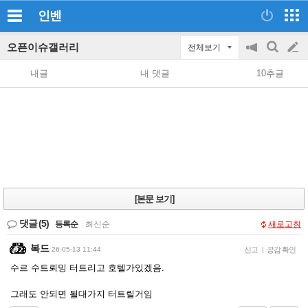
인벤
오픈이슈갤러리
전체보기
공
검
글
지
색
내글
내 댓글
10추글
on/off
쓰
기
[본문 보기]
댓글
(5)
등록순
|
최신순
새로고침
복드
26-05-13 11:44
신고
|
공감 확인
수르 수트뢰밍 터트리고 호텔가있겠음.
그래도 안되면 될대가지 터트릴거임