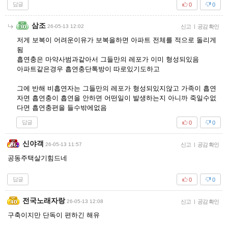
답글
0
0
삼조
26-05-13 12:02
신고
|
공감 확인
저게 보복이 어려운이유가 보복을하면 아파트 전체를 적으로 돌리게
됨
흡연충은 마약사범과같아서 그들만의 레포가 이미 형성되있음
아파트같은경우 흡연충단톡방이 따로있기도하고
그에 반해 비흡연자는 그들만의 레포가 형성되있지않고 가족이 흡연
자면 흡연충이 흡연을 안하면 어떤일이 발생하는지 아니까 죽일수없
다면 흡연충편을 들수밖에없음
답글
0
0
신야객
26-05-13 11:57
신고
|
공감 확인
공동주택살기힘드네
답글
0
0
전국노래자랑
26-05-13 12:08
신고
|
공감 확인
구축이지만 단독이 편하긴 해유