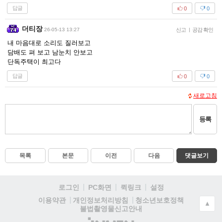
답글
0
0
더티장
26-05-13 13:27
신고
|
공감 확인
내 마음대로 소리도 질러보고
담배도 펴 보고 남눈치 안보고
단독주택이 최고다
답글
0
0
새로고침
등록
목록
본문
이전
다음
댓글보기
로그인
PC화면
퀵링크
설정
청소년보호정책
이용약관
개인정보처리방침
▲
불법촬영물신고안내
(주)