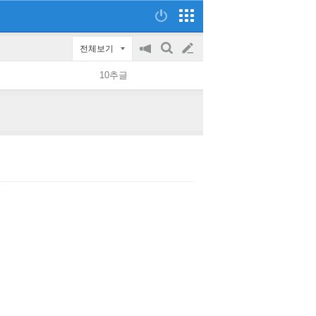
전체보기
공
검
글
지
색
10추글
on/off
쓰
기