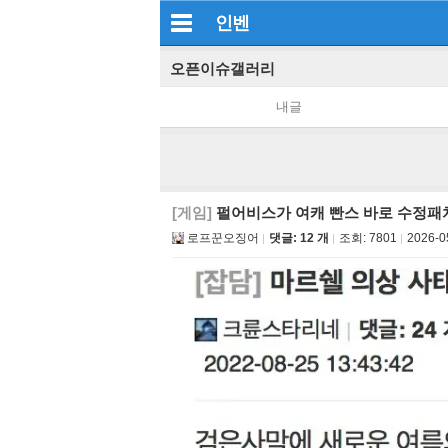
인벤
오픈이슈갤러리
내글
[게임]
펄어비스가 여캐 빤스 바로 수정패
로프꾼오징어
댓글: 12 개
조회:
7801
2026-0