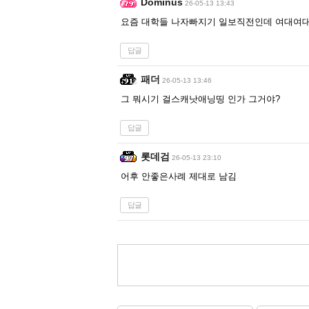
Dominus
26-05-13 13:43
요즘 대학들 나자빠지기 일보직전인데 여대여대
답글
패더
26-05-13 13:46
그 뭐시기 걸스캐낫애닝띵 인가 그거야?
답글
롯데검
26-05-13 23:10
어후 안좋은사례 제대로 남김
답글