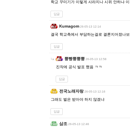
학교 꾸미기가 이렇게 사라지나 시위 안하냐 
답글
Kumagom
26-05-13 12:14
결국 학교측에서 부담하는걸로 결론지어졌나
답글
뿡빵뿡뿡뿡
26-05-13 12:58
진작에 공식 발표 했음 ㅋㅋ
답글
전국노래자랑
26-05-13 12:16
그래도 벌은 받아야 하지 않겠냐
답글
삼조
26-05-13 12:46