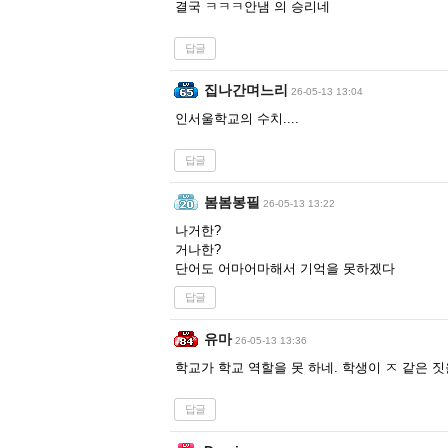
결국 ㅋㅋㅋ안냄 의 승리네
답글
집나간며느리
26-05-13 13:04
인서울학교의 수치....
답글
봄봄봉필
26-05-13 13:22
나거한?
거나한?
단어도 어마어마해서 기억을 못하겠다
답글
유마
26-05-13 13:36
학교가 학교 역할을 못 하네. 학생이 ㅈ 같은 
답글