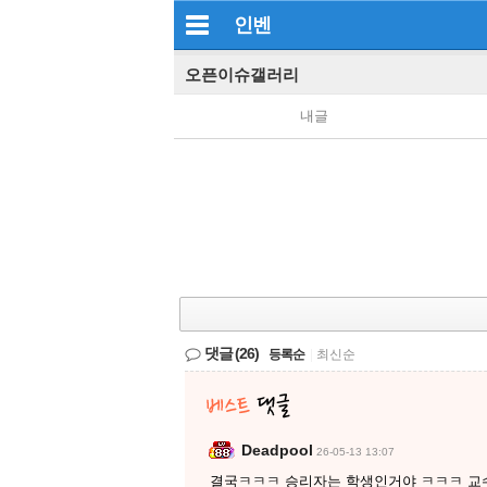
인벤
오픈이슈갤러리
내글
댓글
(26)
등록순
|
최신순
Deadpool
26-05-13 13:07
결국ㅋㅋㅋ 승리자는 학생인거야 ㅋㅋㅋ 교수들