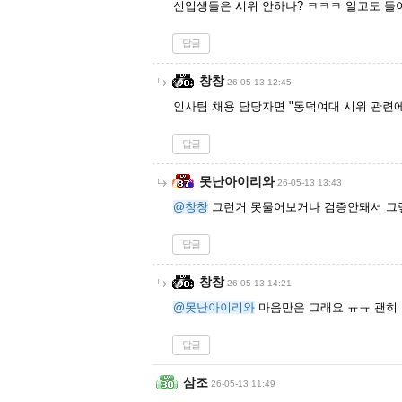
신입생들은 시위 안하나? ㅋㅋㅋ 알고도 
답글
창창
26-05-13 12:45
인사팀 채용 담당자면 "동덕여대 시위 관련
답글
못난아이리와
26-05-13 13:43
@창창
그런거 못물어보거나 검증안돼서 그렇
답글
창창
26-05-13 14:21
@못난아이리와
마음만은 그래요 ㅠㅠ 괜히 
답글
삼조
26-05-13 11:49