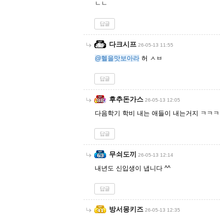
ㄴㄴ
답글
다크시프
26-05-13 11:55
@헬을맛보아라
허 ㅅㅂ
답글
후추돈가스
26-05-13 12:05
다음학기 학비 내는 애들이 내는거지 ㅋㅋ
답글
무쇠도끼
26-05-13 12:14
내년도 신입생이 냅니다 ^^
답글
방서몽키즈
26-05-13 12:35