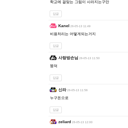
학교에 걸맞는 그림이 사라지는구만
답글
Kanel
26-05-13 11:49
비용처리는 어떻게되는거지
답글
사랑방손님
26-05-13 11:50
똥덕
답글
신라
26-05-13 11:56
누구돈으로
답글
zeliard
26-05-13 12:00