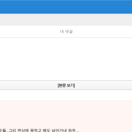
내 댓글
[본문 보기]
..그리 면상에 욕먹고 해도 넘어가내 와우...