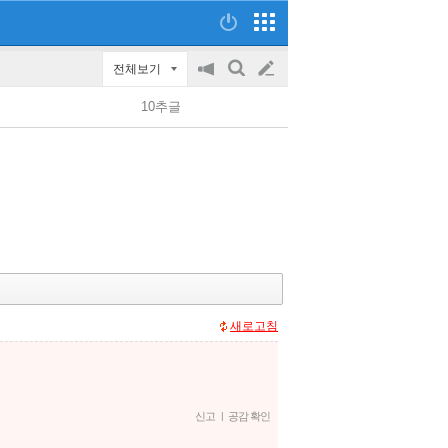
전체보기
공
검
글
지
색
10추글
on/off
쓰
기
새로고침
신고
|
공감 확인