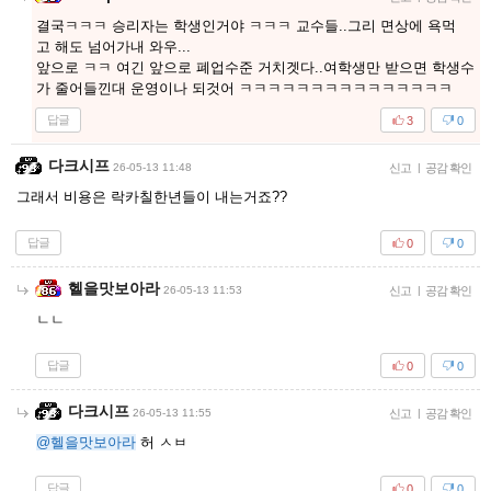
결국ㅋㅋㅋ 승리자는 학생인거야 ㅋㅋㅋ 교수들..그리 면상에 욕먹
고 해도 넘어가내 와우...
앞으로 ㅋㅋ 여긴 앞으로 폐업수준 거치겟다..여학생만 받으면 학생수
가 줄어들낀대 운영이나 되것어 ㅋㅋㅋㅋㅋㅋㅋㅋㅋㅋㅋㅋㅋㅋㅋ
답글
3
0
다크시프
26-05-13 11:48
신고
|
공감 확인
그래서 비용은 락카칠한년들이 내는거죠??
답글
0
0
헬을맛보아라
26-05-13 11:53
신고
|
공감 확인
ㄴㄴ
답글
0
0
다크시프
26-05-13 11:55
신고
|
공감 확인
@헬을맛보아라
허 ㅅㅂ
답글
0
0