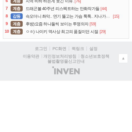
6
계층
[76]
지역 비하 하는게 웃긴 이유.
7
계층
[44]
드래곤볼 40주년 리스펙트하는 만화작가들
8
감동
[15]
슥오더니 촤악.. 연기 뚫고는 가슴 툭툭.. 지나가던 아재의 정체
9
계층
[59]
후방)요즘 하나둘씩 보이는 투명의자
10
계층
[29]
ㅇㅎ) 나이키 역사상 최고의 품질이던 시절
로그인
PC화면
퀵링크
설정
청소년보호정책
이용약관
개인정보처리방침
▲
불법촬영물신고안내
(주)
인
벤