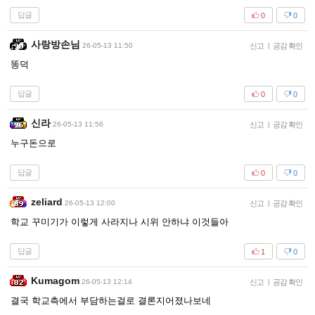
답글
0
0
사랑방손님
26-05-13 11:50
신고
|
공감 확인
똥덕
답글
0
0
신라
26-05-13 11:56
신고
|
공감 확인
누구돈으로
답글
0
0
zeliard
26-05-13 12:00
신고
|
공감 확인
학교 꾸미기가 이렇게 사라지나 시위 안하냐 이것들아
답글
1
0
Kumagom
26-05-13 12:14
신고
|
공감 확인
결국 학교측에서 부담하는걸로 결론지어졌나보네