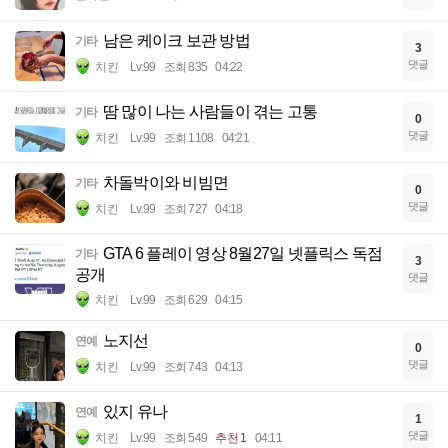
남은 케이크 보관 방법
기타
3
댓글
치킨
Lv.99
조회 835
04:22
땀 많이 나는 사람들이 겪는 고통
기타
0
댓글
치킨
Lv.99
조회 1108
04:21
차돌박이와 비빔면
기타
0
댓글
치킨
Lv.99
조회 727
04:18
GTA 6 플레이 영상 8월27일 넷플릭스 독점
기타
3
공개
댓글
치킨
Lv.99
조회 629
04:15
노지선
연예
0
댓글
치킨
Lv.99
조회 743
04:13
있지 유나
연예
1
댓글
치킨
Lv.99
조회 549
추천 1
04:11