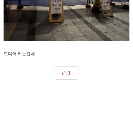
드디어 하는갑네
1