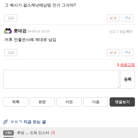
그 뭐시기 걸스캐낫애닝띵 인가 그거야?
답글
0
0
롯데검
26-05-13 23:10
신고
|
공감 확인
어후 안좋은사례 제대로 남김
답글
0
0
새로고침
등록
목록
본문
이전
다음
댓글보기
ㅇㅇㄱ 지금 뜨는 글
후방 ㅡ 도희 인스타
[3]
기타