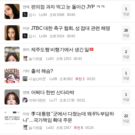
편의점 과자 먹고 눈 돌아간 JYP ㅋㅋ
연예
1
댓글
입사
Lv.94
조회 3046
00:46
JTBC 대한 축구 협회, 성 접대 관련 해명
이슈
26
댓글
입사
Lv.94
조회 3014
00:45
제주도행 비행기에서 생긴 일
유머
2
댓글
슬기로움
Lv.92
조회 1253
00:43
출석 해슴?
기타
1
댓글
사실난라쿤
Lv.89
조회 692
추천 2
00:33
어쩌다 한번 산다라박
연예
1
댓글
어쩌다한번
Lv.77
조회 1730
00:31
李 대통령 "군에서 다쳤는데 왜 6% 부담하
이슈
22
나"…국가책임 확대 주문
댓글
슬기로움
Lv.92
조회 2347
추천 6
00:24