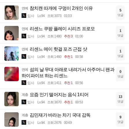
참치캔 따개에 구멍이 2개인 이유
연예
5
댓글
입사
Lv.94
조회 3073
01:03
리센느 쿠팡 플레이 시리즈 프로모
연예
1
댓글
입사
Lv.94
조회 1480
추천 3
01:00
리센느 메이 핫걸 포즈 근접 샷
연예
1
댓글
입사
Lv.94
조회 1460
추천 1
00:58
섬의 날 무대 아래로 내려가서 아주머니 팬과
연예
0
하이파이브 하는 리센느
댓글
입사
Lv.94
조회 1411
추천 1
00:56
요즘 인기 떨어지는 음식 1티어
계층
13
댓글
입사
Lv.94
조회 3670
추천 1
00:53
김민재가 바라는 차기 국대 감독
계층
9
댓글
입사
Lv.94
조회 2676
00:49