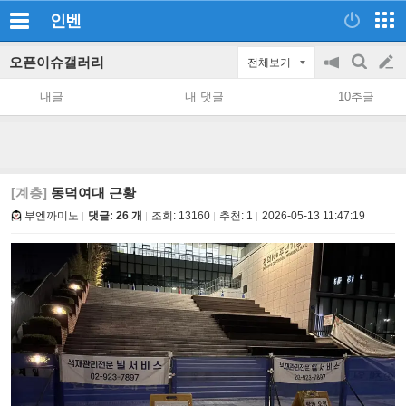
인벤
오픈이슈갤러리
전체보기
공
검
글
지
색
내글
내 댓글
10추글
on/off
쓰
기
[계층]
동덕여대 근황
부엔까미노
댓글: 26 개
조회:
13160
추천:
1
2026-05-13 11:47:19