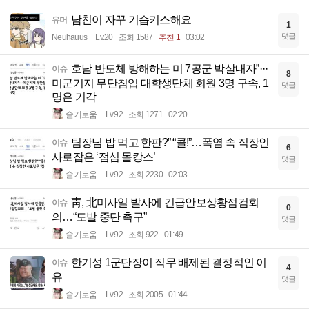
남친이 자꾸 기습키스해요
유머
1
댓글
Neuhauus
Lv.20
조회 1587
추천 1
03:02
호남 반도체 방해하는 미 7공군 박살내자”···
이슈
8
미군기지 무단침입 대학생단체 회원 3명 구속, 1
댓글
명은 기각
슬기로움
Lv.92
조회 1271
02:20
팀장님 밥 먹고 한판?” “콜!”…폭염 속 직장인
이슈
6
사로잡은 ‘점심 몰캉스’
댓글
슬기로움
Lv.92
조회 2230
02:03
靑, 北미사일 발사에 긴급안보상황점검회
이슈
0
의…“도발 중단 촉구”
댓글
슬기로움
Lv.92
조회 922
01:49
한기성 1군단장이 직무 배제된 결정적인 이
이슈
4
유
댓글
슬기로움
Lv.92
조회 2005
01:44