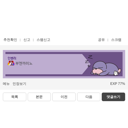
추천확인
신고
스팸신고
공유
스크랩
인벤러
부엔까미노
메뉴
인장보기
EXP 77%
목록
본문
이전
다음
댓글쓰기