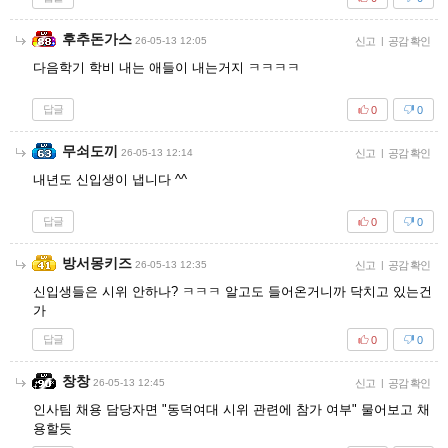
후추돈가스
26-05-13 12:05
신고
|
공감 확인
다음학기 학비 내는 애들이 내는거지 ㅋㅋㅋㅋ
답글
0
0
무쇠도끼
26-05-13 12:14
신고
|
공감 확인
내년도 신입생이 냅니다 ^^
답글
0
0
방서몽키즈
26-05-13 12:35
신고
|
공감 확인
신입생들은 시위 안하나? ㅋㅋㅋ 알고도 들어온거니까 닥치고 있는건
가
답글
0
0
창창
26-05-13 12:45
신고
|
공감 확인
인사팀 채용 담당자면 "동덕여대 시위 관련에 참가 여부" 물어보고 채
용할듯