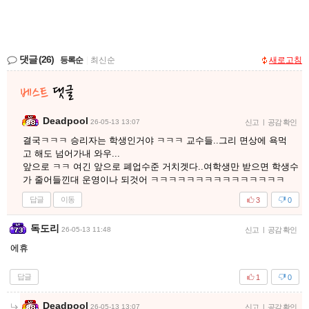
댓글
(26)
등록순
|
최신순
새로고침
Deadpool
26-05-13 13:07
신고
|
공감 확인
결국ㅋㅋㅋ 승리자는 학생인거야 ㅋㅋㅋ 교수들..그리 면상에 욕먹
고 해도 넘어가내 와우...
앞으로 ㅋㅋ 여긴 앞으로 폐업수준 거치겟다..여학생만 받으면 학생수
가 줄어들낀대 운영이나 되것어 ㅋㅋㅋㅋㅋㅋㅋㅋㅋㅋㅋㅋㅋㅋㅋ
답글
이동
3
0
독도리
26-05-13 11:48
신고
|
공감 확인
에휴
답글
1
0
Deadpool
26-05-13 13:07
신고
|
공감 확인