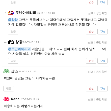
답글
0
0
못난아이리와
26-05-13 13:43
신고
|
공감 확인
@창창
그런거 못물어보거나 검증안돼서 그렇게는 못걸러내고 차별금
지에 걸릴겁니다. 차별없는 공정한 채용심사로 진행될 겁니다.
답글
0
0
창창
26-05-13 14:21
신고
|
공감 확인
@못난아이리와
마음만은 그래요 ㅠㅠ 괜히 회사 분위기 망치고 그러
면 사람들 삶의 터전인데 아쉽네요 ㅠㅠ
답글
0
0
삼조
26-05-13 11:49
신고
|
공감 확인
학교에 걸맞는 그림이 사라지는구만
답글
1
0
Kanel
26-05-13 11:49
신고
|
공감 확인
비용처리는 어떻게되는거지