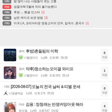
땀 많이 나는 사람들이 겪는 고통
기타
검찰개혁 5월에 처리 불가능했다
이슈
후방 ㅡ 빵귤 인스타
[1]
기타
남은 케이크 보관 방법
[3]
기타
미국 LA, 코리아타운 명동교자의 만두, 칼국수, 콩국수
[1]
기타
후방)흔들림의 미학
유머
0
댓글
너빨갱이지
Lv.86
조회 89
05:20
약후)청소하는오이갤 와이프
유머
1
댓글
너빨갱이지
Lv.86
조회 245
05:14
[2026-08-07] 오늘의 전국 날씨 & 띠별 운세
기타
0
댓글
니얼굴제길
Lv.81
조회 176
05:02
김용 : 정청래는 반명커밍아웃 해라
이슈
4
댓글
윤석렬
Lv.65
조회 547
04:42