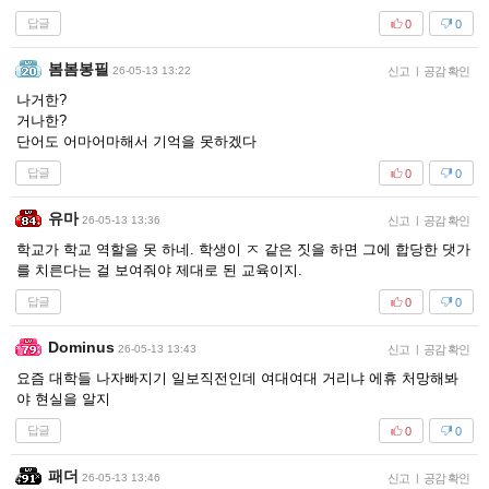
답글
0
0
봄봄봉필
26-05-13 13:22
신고
|
공감 확인
나거한?
거나한?
단어도 어마어마해서 기억을 못하겠다
답글
0
0
유마
26-05-13 13:36
신고
|
공감 확인
학교가 학교 역할을 못 하네. 학생이 ㅈ 같은 짓을 하면 그에 합당한 댓가
를 치른다는 걸 보여줘야 제대로 된 교육이지.
답글
0
0
Dominus
26-05-13 13:43
신고
|
공감 확인
요즘 대학들 나자빠지기 일보직전인데 여대여대 거리냐 에휴 처망해봐
야 현실을 알지
답글
0
0
패더
26-05-13 13:46
신고
|
공감 확인