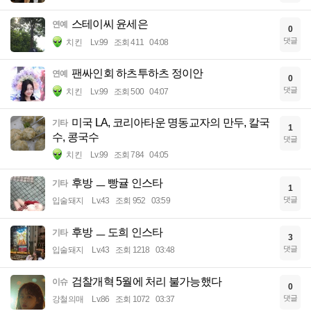
스테이씨 윤세은
연예
0
댓글
치킨
Lv.99
조회 411
04:08
팬싸인회 하츠투하츠 정이안
연예
0
댓글
치킨
Lv.99
조회 500
04:07
미국 LA, 코리아타운 명동교자의 만두, 칼국
기타
1
수, 콩국수
댓글
치킨
Lv.99
조회 784
04:05
후방 ㅡ 빵귤 인스타
기타
1
댓글
입술돼지
Lv.43
조회 952
03:59
후방 ㅡ 도희 인스타
기타
3
댓글
입술돼지
Lv.43
조회 1218
03:48
검찰개혁 5월에 처리 불가능했다
이슈
0
댓글
강철의매
Lv.86
조회 1072
03:37