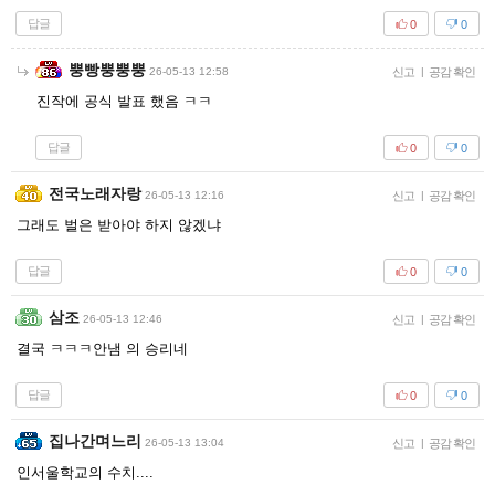
답글
0
0
뿡빵뿡뿡뿡
26-05-13 12:58
신고
|
공감 확인
진작에 공식 발표 했음 ㅋㅋ
답글
0
0
전국노래자랑
26-05-13 12:16
신고
|
공감 확인
그래도 벌은 받아야 하지 않겠냐
답글
0
0
삼조
26-05-13 12:46
신고
|
공감 확인
결국 ㅋㅋㅋ안냄 의 승리네
답글
0
0
집나간며느리
26-05-13 13:04
신고
|
공감 확인
인서울학교의 수치....