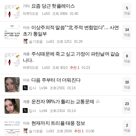
요즘 당근 핫플레이스
기타
5
댓글
하루5프로
Lv.50
조회 2086
01:40
이상주의적 말씀” “北 주적 변함없다”… 사면
이슈
14
초가 통일부
댓글
슬기로움
Lv.92
조회 1251
01:29
주식때문에 죽고 싶고 가정이 파탄날꺼 같습
계층
8
니다.
댓글
하루5프로
Lv.50
조회 3010
추천 1
01:23
다음 주부터 더 더워진다
이슈
10
댓글
입사
Lv.94
조회 2501
01:16
운전자 99%가 틀리는 교통문제
계층
23
댓글
입사
Lv.94
조회 2414
01:14
현재까지 트리플 태풍 정보
이슈
2
댓글
슬기로움
Lv.92
조회 2038
추천 1
01:06