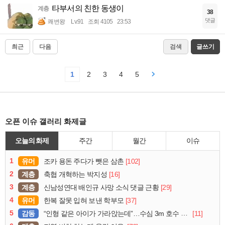
타부서의 친한 동생이
계층
38
댓글
쾌변왕
Lv.91
조회 4105
23:53
최근
다음
검색
글쓰기
1
2
3
4
5
오픈 이슈 갤러리 화제글
오늘의 화제
주간
월간
이슈
1
유머
[102]
조카 용돈 주다가 뺏은 삼촌
2
계층
[16]
축협 개혁하는 박지성
3
계층
[29]
신남성연대 배인규 사망 소식 댓글 근황
4
유머
[37]
한복 잘못 입혀 보낸 학부모
5
감동
[11]
“인형 같은 아이가 가라앉는데”…수심 3m 호수 뛰어든 60대 의인