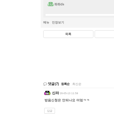
하하ds
메뉴
인장보기
목록
댓글
(7)
등록순
|
최신순
신라
26-05-13 11:59
방음신청은 안되나요 어엌ㅋㅋ
답글