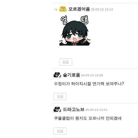
모르겠어욤
26-05-13 13:14
답글
슬기로움
26-05-13 12:00
수정이가 하이킥시절 연기력 보여주나?
답글
드라고노브
26-05-13 12:01
쿠플클럽이 뭔지도 모르니까 안되겠네
답글