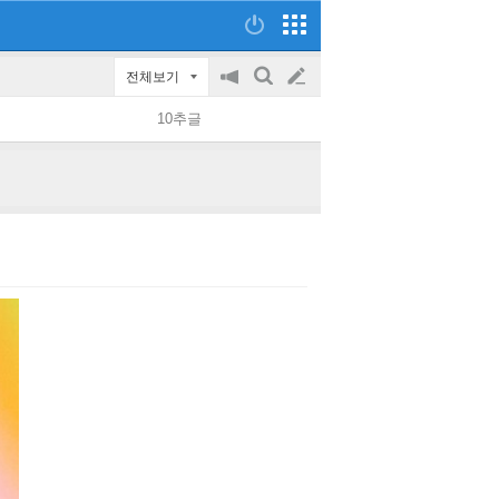
전체보기
공
검
글
지
색
10추글
on/off
쓰
기