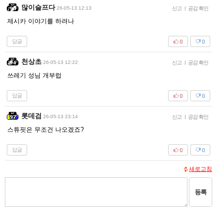
많이슬프다
26-05-13 12:13
신고
|
공감 확인
제시카 이야기를 하려나
답글
0
0
천상초
26-05-13 12:22
신고
|
공감 확인
쓰레기 성님 개부럽
답글
0
0
롯데검
26-05-13 23:14
신고
|
공감 확인
스튜핏은 무조건 나오겠죠?
답글
0
0
새로고침
등록