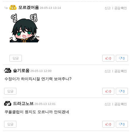
모르겠어욤
26-05-13 13:14
신고
|
공감 확인
답글
0
0
슬기로움
26-05-13 12:00
신고
|
공감 확인
수정이가 하이킥시절 연기력 보여주나?
답글
0
0
드라고노브
26-05-13 12:01
신고
|
공감 확인
쿠플클럽이 뭔지도 모르니까 안되겠네
답글
0
0