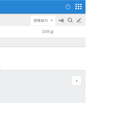
전체보기
공
검
글
지
색
10추글
on/off
쓰
기
.
▲