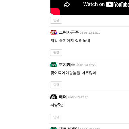
답글
그림자군주
26-05-13 12:19
저걸 죽여야지 살려놓네
답글
호치케스
26-05-13 12:20
찢어죽여야할놈들 너무많아..
답글
패더
26-05-13 12:20
씨발5년
답글