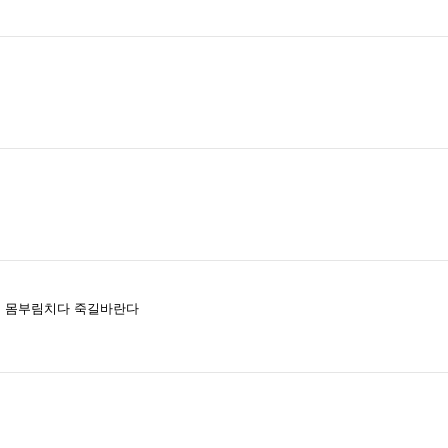
에 몸부림치다 죽길바란다