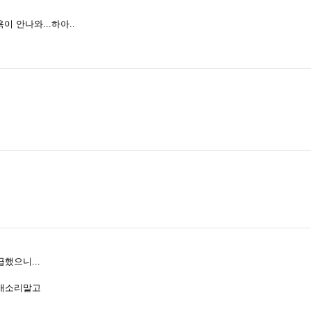
이 안나와...하아..
했으니...
 개소리말고