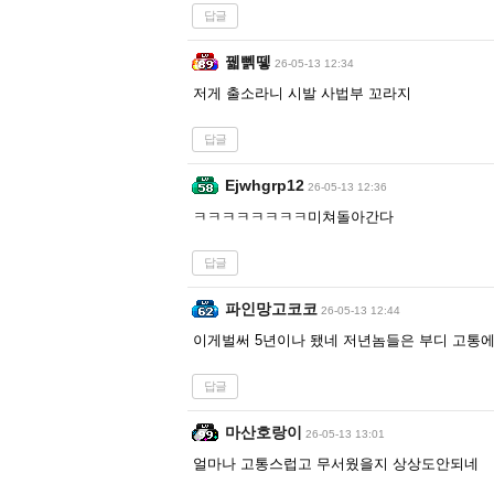
답글
꿻뻵뗗
26-05-13 12:34
저게 출소라니 시발 사법부 꼬라지
답글
Ejwhgrp12
26-05-13 12:36
ㅋㅋㅋㅋㅋㅋㅋㅋ미쳐돌아간다
답글
파인망고코코
26-05-13 12:44
이게벌써 5년이나 됐네 저년놈들은 부디 고통
답글
마산호랑이
26-05-13 13:01
얼마나 고통스럽고 무서웠을지 상상도안되네