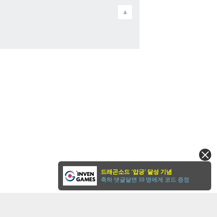
▲
드래곤소드 '압긍' 달성 기념
축하 댓글달면 10 명에게 코드 증정