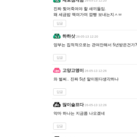
제로섬게임
26-05-13 12:20
진짜 찢어죽여야 할 새끼들임.
왜 세금밥 맥여가며 깜빵 보내는지ㅅㅂ
답글
하하삿
26-05-13 12:20
양부는 집적적으로는 관여안해서 5년받은건가? 
답글
고양고앵이
26-05-13 12:26
와 벌써.. 진짜 5년 말이된다생각하나
답글
많이슬프다
26-05-13 12:26
악마 하나는 지금쯤 나오겠네
답글