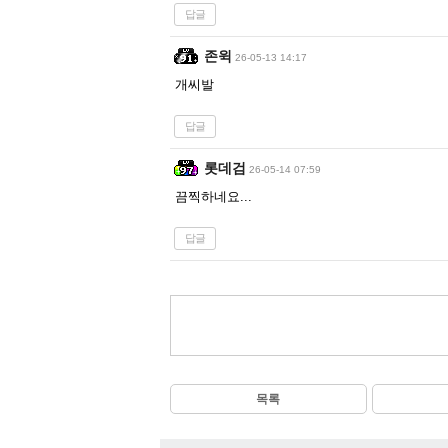
답글
존윅
26-05-13 14:17
개씨발
답글
롯데검
26-05-14 07:59
끔찍하네요...
답글
목록