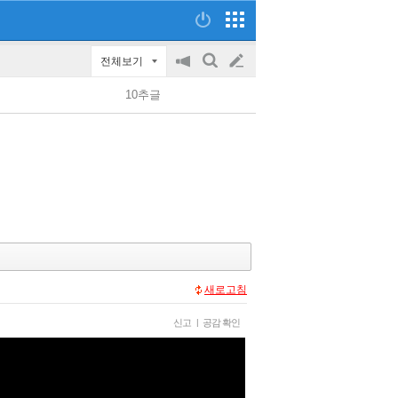
전체보기
공
검
글
지
색
10추글
on/off
쓰
기
새로고침
신고
|
공감 확인