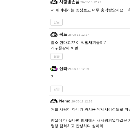
사랑방손님
26-05-13 12:27
저 뛰어내리는 영상보고 너무 충격받았네요... 욕
답글
복드
26-05-13 12:27
출소 한다고?? 이 씨발새끼들이?
개ㅜ좆같네 씨팔
답글
신라
26-05-13 12:29
?
답글
Nemo
26-05-13 12:29
애를 사람이 아니라 과시용 악세서리정도로 취급
빵살이 다 끝나면 회개해서 새사람되었다같은
평생 참회하고 반성하며 살아라.