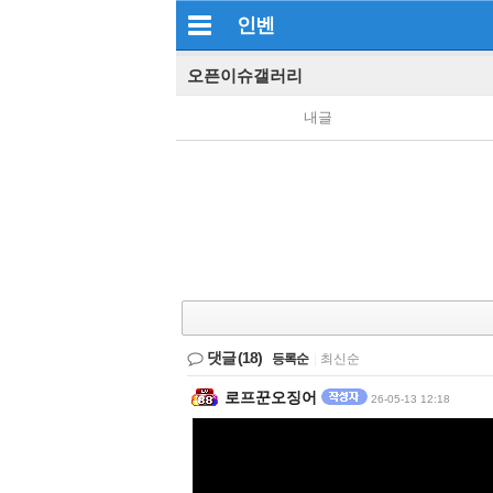
인벤
오픈이슈갤러리
내글
댓글
(18)
등록순
|
최신순
로프꾼오징어
26-05-13 12:18