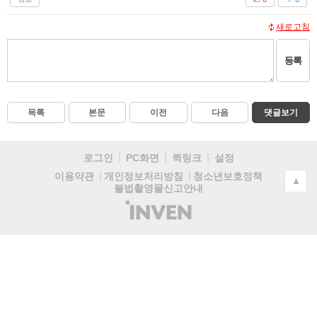
새로고침
등록
목록
본문
이전
다음
댓글보기
로그인
PC화면
퀵링크
설정
청소년보호정책
이용약관
개인정보처리방침
▲
불법촬영물신고안내
(주)
인
벤