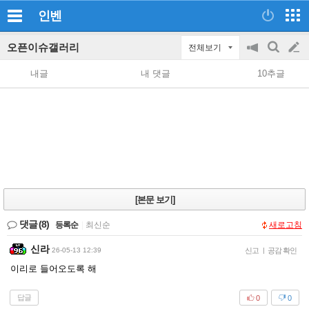
인벤
오픈이슈갤러리
전체보기
공
검
글
지
색
내글
내 댓글
10추글
on/off
쓰
기
[본문 보기]
댓글
(8)
등록순
|
최신순
새로고침
신라
26-05-13 12:39
신고
|
공감 확인
이리로 들어오도록 해
답글
0
0