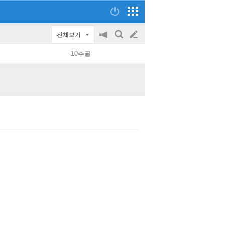
전체보기
공
검
글
지
색
10추글
on/off
쓰
기