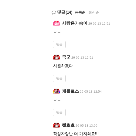
댓글
(14)
등록순
|
최신순
사랑은가슴이
26-05-13 12:51
ㅇㄷ
답글
국군
26-05-13 12:51
시원하겠다
답글
케를로스
26-05-13 12:54
ㅇㄷ
답글
켈호호
26-05-13 13:09
작성자양반 더 가져와요!!!