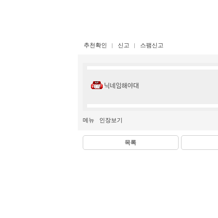
추천확인
신고
스팸신고
닉네임해야대
메뉴
인장보기
목록