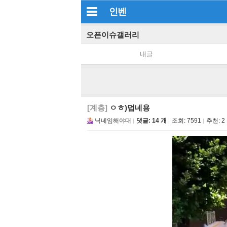
인벤
오픈이슈갤러리
내글
[계층]
ㅇㅎ)덥네용
닉네임해야대
댓글: 14 개
조회:
7591
추천:
2