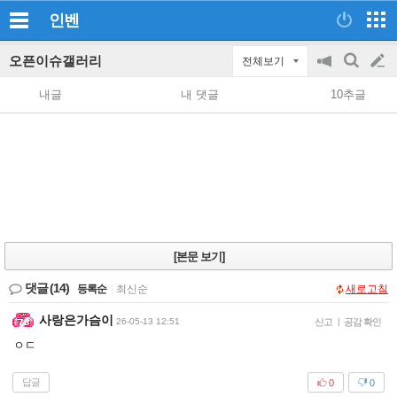
인벤
오픈이슈갤러리
전체보기
공
검
글
지
색
내글
내 댓글
10추글
on/off
쓰
기
[본문 보기]
댓글
(14)
등록순
|
최신순
새로고침
사랑은가슴이
26-05-13 12:51
신고
|
공감 확인
ㅇㄷ
답글
0
0