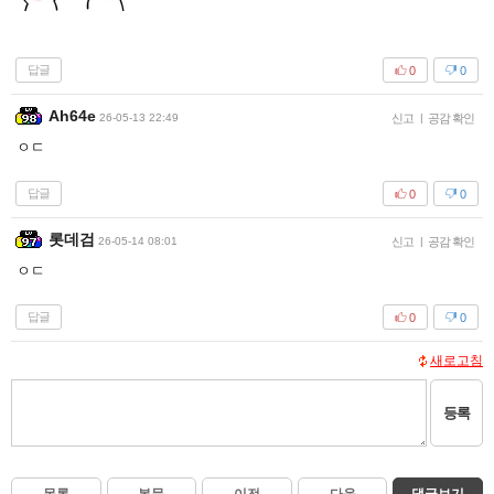
답글
0
0
Ah64e
26-05-13 22:49
신고
|
공감 확인
ㅇㄷ
답글
0
0
롯데검
26-05-14 08:01
신고
|
공감 확인
ㅇㄷ
답글
0
0
새로고침
등록