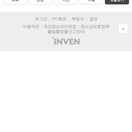
목록
본문
이전
다음
댓글보기
로그인
PC화면
퀵링크
설정
청소년보호정책
이용약관
개인정보처리방침
▲
불법촬영물신고안내
(주)
인
벤