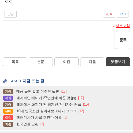
ㅉㅉ
답글
0
0
새로고침
등록
목록
본문
이전
다음
댓글보기
ㅇㅇㄱ 지금 뜨는 글
태풍 돌핀 말고 이주은 돌핀
[18]
계층
캐리비안 베이가 27년만에 바꾼 것.jpg
[17]
지식
해외에서 화제가 된 청계천 건너가는 커플
[15]
계층
10대 영국소년 길이재보려다가 ㅋㅋㅋ
[12]
유머
택배기사가 차를 후진한 이유
[5]
이슈
한국인들 근황
[3]
계층