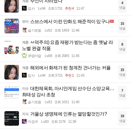
주인이 사라졌다
계층
4
댓글
입사
Lv.94
조회 1731
추천 4
11:47
스브스에서 이런 만화도 해준적이 있구나
유머
15
댓글
슬기로움
Lv.92
조회 1459
11:46
ㅆ덕주의) 요즘 재평가 받는다는 좀 옛날 라
계층
8
노벨 완결 작품
댓글
큐땁이알
Lv.88
조회 2085
11:45
해외에서 화제가 된 청계천 건너가는 커플
계층
15
댓글
입사
Lv.94
조회 3715
추천 1
11:43
대한체육회, 아시안게임 선수단 소양교육…
이슈
7
최태성 강사 초청
댓글
슬기로움
Lv.92
조회 1031
11:40
거울상 생명체에 인류는 멸망할것인가?
지식
19
댓글
마검귀
Lv.83
조회 2176
11:39