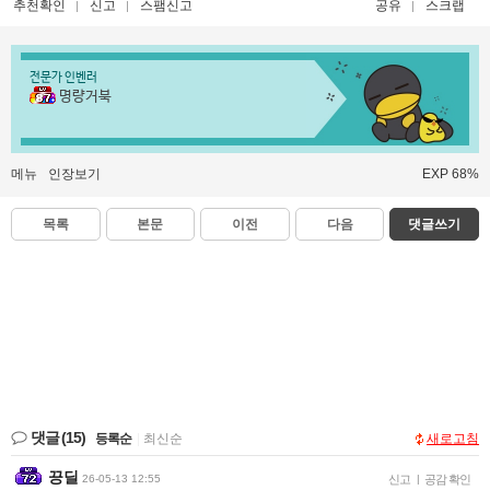
추천확인
신고
스팸신고
공유
스크랩
전문가 인벤러
명량거북
메뉴
인장보기
EXP 68%
목록
본문
이전
다음
댓글쓰기
댓글
(15)
등록순
|
최신순
새로고침
끙딜
26-05-13 12:55
신고
|
공감 확인