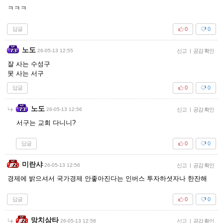
ㅋㅋㅋ
답글
0
0
노도
26-05-13 12:55
신고
|
공감 확인
잘 사는 수성구
못 사는 서구
답글
0
0
노도
26-05-13 12:56
신고
|
공감 확인
서구는 교회 다니니?
답글
0
0
미란샤
26-05-13 12:56
신고
|
공감 확인
경제에 밝으셔서 국가경제 안좋아진다는 인버스 투자하셧자나 한잔해
답글
0
0
망치삼타
26-05-13 12:58
신고
|
공감 확인