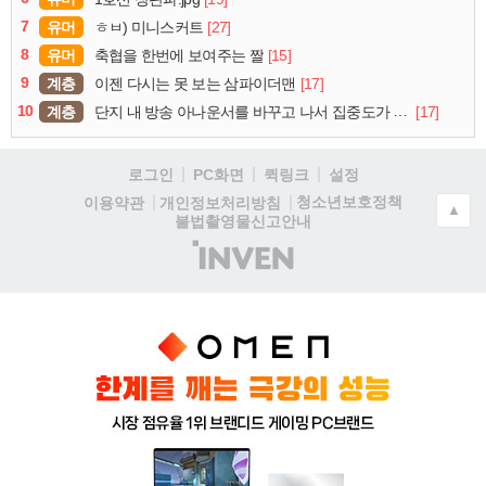
7
유머
[27]
ㅎㅂ) 미니스커트
8
유머
[15]
축협을 한번에 보여주는 짤
9
계층
[17]
이젠 다시는 못 보는 삼파이더맨
10
계층
[17]
단지 내 방송 아나운서를 바꾸고 나서 집중도가 확 올라갔다는 한 아파트의 안내방송
로그인
PC화면
퀵링크
설정
청소년보호정책
이용약관
개인정보처리방침
▲
불법촬영물신고안내
(주)
인
벤