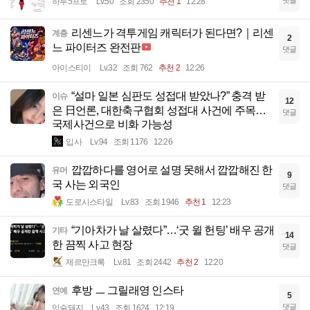
하루5프로
Lv.50
조회 2350
추천 1
12:28
리센느가 격투게임 캐릭터가 된다면?｜리센
계층
2
느 파이터즈 완전판
댓글
아이스티이
Lv.32
조회 762
추천 2
12:26
“설마 일본 심판도 성접대 받았나?” 충격 받
이슈
12
은 日언론, 대한축구협회 성접대 사건에 주목…
댓글
국제사건으로 비화 가능성
입사
Lv.94
조회 1176
12:26
깝깝하다를 영어로 설명 못해서 깝깝해진 한
유머
9
국 사는 외국인
댓글
도로시스타일
Lv.83
조회 1946
추천 1
12:23
“기아차가 날 살렸다”…‘굿 윌 헌팅’ 배우 공개
기타
14
한 끔찍 사고 현장
댓글
제르만크록
Lv.81
조회 2442
추천 2
12:20
후방 ㅡ 그릴래영 인스타
연예
5
댓글
입술돼지
Lv.43
조회 1624
12:19