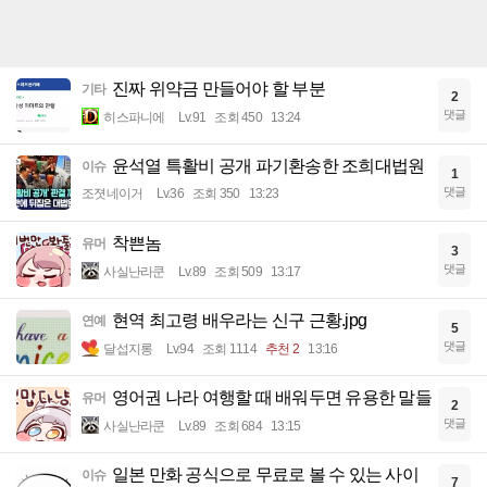
진짜 위약금 만들어야 할 부분
기타
2
댓글
히스파니에
Lv.91
조회 450
13:24
윤석열 특활비 공개 파기환송한 조희대법원
이슈
1
댓글
조졋네이거
Lv.36
조회 350
13:23
착쁜놈
유머
3
댓글
사실난라쿤
Lv.89
조회 509
13:17
현역 최고령 배우라는 신구 근황.jpg
연예
5
댓글
달섭지롱
Lv.94
조회 1114
추천 2
13:16
영어권 나라 여행할 때 배워두면 유용한 말들
유머
2
댓글
사실난라쿤
Lv.89
조회 684
13:15
일본 만화 공식으로 무료로 볼 수 있는 사이
이슈
7