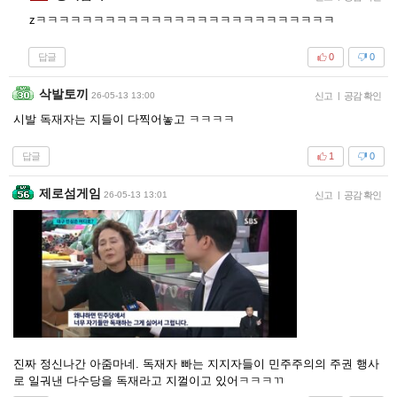
zㅋㅋㅋㅋㅋㅋㅋㅋㅋㅋㅋㅋㅋㅋㅋㅋㅋㅋㅋㅋㅋㅋㅋㅋㅋㅋ
답글
0
0
삭발토끼
26-05-13 13:00
신고
|
공감 확인
시발 독재자는 지들이 다찍어놓고 ㅋㅋㅋㅋ
답글
1
0
제로섬게임
26-05-13 13:01
신고
|
공감 확인
진짜 정신나간 아줌마네. 독재자 빠는 지지자들이 민주주의의 주권 행사
로 일궈낸 다수당을 독재라고 지껄이고 있어ㅋㅋㅋㄲ