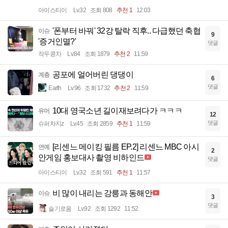
아이스티이
Lv.32
조회 808
추천 1
12:03
'폰부터 바꿔' 32강 탈락 직후.. 다급했던 축협
이슈
9
'증거인멸?'
댓글
작두콩차
Lv.84
조회 1879
추천 2
11:59
공포에 얼어버린 댕댕이
계층
6
댓글
Earth
Lv.96
조회 1732
추천 2
11:59
10대 영국소년 길이재보려다가 ㅋㅋㅋ
유머
12
댓글
슈퍼차지z
Lv.45
조회 2859
추천 1
11:59
[리센느 메이킹 필름 EP.2] 리센느 MBC 아시
연예
2
안게임 홍보대사 촬영 비하인드
댓글
아이스티이
Lv.32
조회 591
추천 1
11:57
비 많이 내리는 강릉과 동해안
이슈
3
댓글
슬기로움
Lv.92
조회 1292
11:52