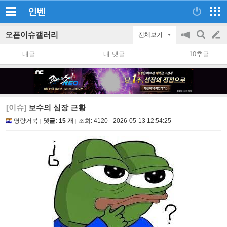
인벤
오픈이슈갤러리
전체보기
공
검
글
지
색
내글
내 댓글
10추글
on/off
쓰
기
[이슈]
보수의 심장 근황
명량거북
댓글: 15 개
조회:
4120
2026-05-13 12:54:25