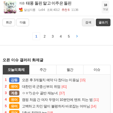
태풍 돌핀 말고 이주은 돌핀
계층
18
댓글
달섭지롱
Lv.94
조회 4012
추천 6
11:36
최근
다음
검색
글쓰기
1
2
3
4
5
오픈 이슈 갤러리 화제글
오늘의 화제
주간
월간
이슈
1
감동
[15]
오픈 후 3개월치 예약 다 찼다는 미용실
2
유머
[41]
대한민국 군종신부의 위엄
3
계층
[37]
ㅇㅎ?) 순수 골반 재능녀.
4
유머
[11]
캠핑 처음 간 여자 두명이 10분만에 텐트 치는 법
5
유머
[14]
고백하고 차인 딸이 불평하자 바로잡는 어머님
6
유머
[19]
1호선 장판파.jpg