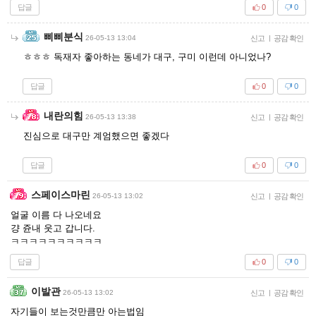
답글
0
0
삐삐분식
26-05-13 13:04
신고
|
공감 확인
ㅎㅎㅎ 독재자 좋아하는 동네가 대구, 구미 이런데 아니었나?
답글
0
0
내란의힘
26-05-13 13:38
신고
|
공감 확인
진심으로 대구만 계엄했으면 좋겠다
답글
0
0
스페이스마린
26-05-13 13:02
신고
|
공감 확인
얼굴 이름 다 나오네요
걍 쥰내 웃고 갑니다.
ㅋㅋㅋㅋㅋㅋㅋㅋㅋㅋ
답글
0
0
이발관
26-05-13 13:02
신고
|
공감 확인
자기들이 보는것만큼만 아는법임