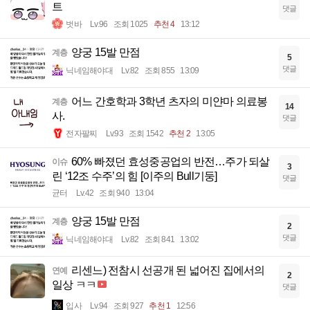
트
댓글
벗바
Lv.96
조회 1025
추천 4
13:12
양궁 15발 만점
계층
5
댓글
닉네임해야대
Lv.82
조회 855
13:09
어느 간호학과 3학년 츠자의 미얀마 의료봉
계층
14
사.
댓글
전자팔찌
Lv.93
조회 1542
추천 2
13:05
60% 빠졌던 효성중공업의 반전…주가 되살
이슈
3
린 ‘12조 수주’의 힘 [이주의 Bull기둥]
댓글
균터
Lv.42
조회 940
13:04
양궁 15발 만점
계층
2
댓글
닉네임해야대
Lv.82
조회 841
13:02
리센느) 전참시 선공개 된 넓어진 집에서의
연예
2
일상 ㅋㅋ
댓글
입사
Lv.94
조회 927
추천 1
12:56