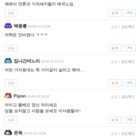
재래식 언론과 기자새키들이 매국노임
답글
0
0
백풍룡
26-05-13 13:08
신고
|
공감 확인
저짝은 안바뀐다 ㅋㅋㅋ
답글
0
0
집나간며느리
26-05-13 13:15
신고
|
공감 확인
저런 거지동네는 쭉 거지같이 살라고 해야....
답글
0
0
Flynn
26-05-13 13:20
신고
|
공감 확인
아이고 할배요 정신 차리세요
당을 보지말고 사람을 보세요 이사람들아~
답글
0
0
존윅
26-05-13 14:09
신고
|
공감 확인