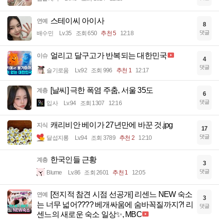
스테이씨 아이사
연예
8
댓글
배수민
Lv.35
조회 650
추천 5
12:18
얼리고 달구고가 반복되는 대한민국
이슈
4
댓글
슬기로움
Lv.92
조회 996
추천 1
12:17
[날씨] 극한 폭염 주춤, 서울 35도
계층
6
댓글
입사
Lv.94
조회 1307
12:16
캐리비안 베이가 27년만에 바꾼 것.jpg
지식
17
댓글
달섭지롱
Lv.94
조회 3789
추천 2
12:10
한국인들 근황
계층
3
댓글
Blume
Lv.86
조회 2601
추천 1
12:05
[전지적 참견 시점 선공개] 리센느 NEW 숙소
연예
3
는 너무 넓어???? 베개싸움에 숨바꼭질까지?! 리
댓글
센느의 새로운 숙소 일상✨, MBC