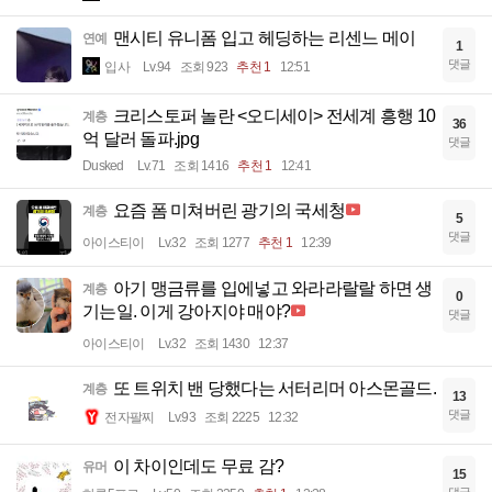
맨시티 유니폼 입고 헤딩하는 리센느 메이
연예
1
댓글
입사
Lv.94
조회 923
추천 1
12:51
크리스토퍼 놀란 <오디세이> 전세계 흥행 10
계층
36
억 달러 돌파.jpg
댓글
Dusked
Lv.71
조회 1416
추천 1
12:41
요즘 폼 미쳐버린 광기의 국세청
계층
5
댓글
아이스티이
Lv.32
조회 1277
추천 1
12:39
아기 맹금류를 입에넣고 와라라랄랄 하면 생
계층
0
기는일. 이게 강아지야 매야?
댓글
아이스티이
Lv.32
조회 1430
12:37
또 트위치 밴 당했다는 서터리머 아스몬골드.
계층
13
댓글
전자팔찌
Lv.93
조회 2225
12:32
이 차이인데도 무료 감?
유머
15
댓글