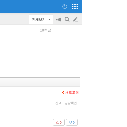
전체보기
공
검
글
지
색
10추글
on/off
쓰
기
새로고침
신고
|
공감 확인
0
0