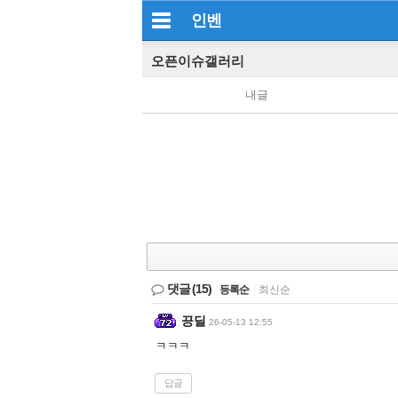
인벤
오픈이슈갤러리
내글
댓글
(15)
등록순
|
최신순
끙딜
26-05-13 12:55
ㅋㅋㅋ
답글