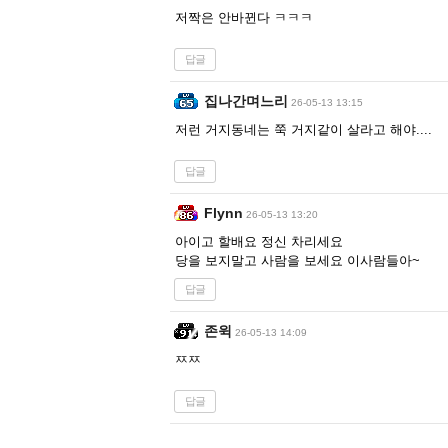
저짝은 안바뀐다 ㅋㅋㅋ
답글
집나간며느리
26-05-13 13:15
저런 거지동네는 쭉 거지같이 살라고 해야....
답글
Flynn
26-05-13 13:20
아이고 할배요 정신 차리세요
당을 보지말고 사람을 보세요 이사람들아~
답글
존윅
26-05-13 14:09
ㅉㅉ
답글