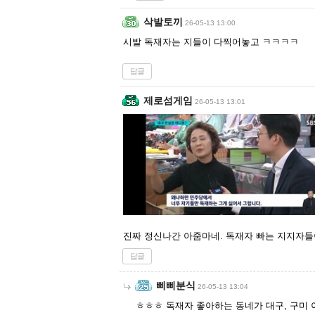
삭발토끼
26-05-13 13:00
시발 독재자는 지들이 다찍어놓고 ㅋㅋㅋㅋ
답글
제로섬게임
26-05-13 13:01
진짜 정신나간 아줌마네. 독재자 빠는 지지자
답글
삐삐분식
26-05-13 13:04
ㅎㅎㅎ 독재자 좋아하는 동네가 대구, 구미