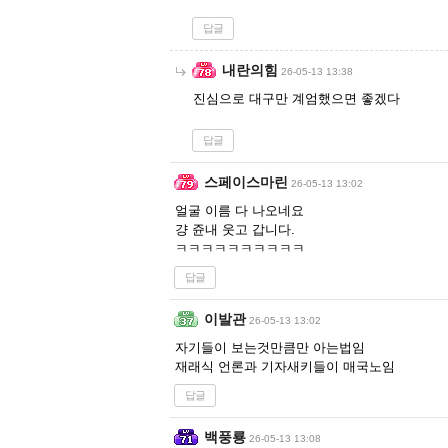
답글
내란의힘
26-05-13 13:38
진심으로 대구만 계엄했으면 좋겠다
답글
스페이스마린
26-05-13 13:02
얼굴 이름 다 나오네요
걍 쥰내 웃고 갑니다.
ㅋㅋㅋㅋㅋㅋㅋㅋㅋㅋ
답글
이발관
26-05-13 13:02
자기들이 보는것만큼만 아는법임
재래식 언론과 기자새키들이 매국노임
답글
백풍룡
26-05-13 13:08