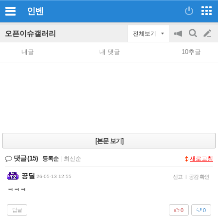
인벤
오픈이슈갤러리
전체보기
공
검
글
지
색
내글
내 댓글
10추글
on/off
쓰
기
[본문 보기]
댓글
(15)
등록순
|
최신순
새로고침
끙딜
26-05-13 12:55
신고
|
공감 확인
ㅋㅋㅋ
답글
0
0