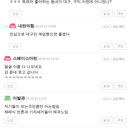
ㅎㅎㅎ 독재자 좋아하는 동네가 대구, 구미 이런데 아니었나?
답글
0
0
내란의힘
26-05-13 13:38
신고
|
공감 확인
진심으로 대구만 계엄했으면 좋겠다
답글
0
0
스페이스마린
26-05-13 13:02
신고
|
공감 확인
얼굴 이름 다 나오네요
걍 쥰내 웃고 갑니다.
ㅋㅋㅋㅋㅋㅋㅋㅋㅋㅋ
답글
0
0
이발관
26-05-13 13:02
신고
|
공감 확인
자기들이 보는것만큼만 아는법임
재래식 언론과 기자새키들이 매국노임
답글
0
0