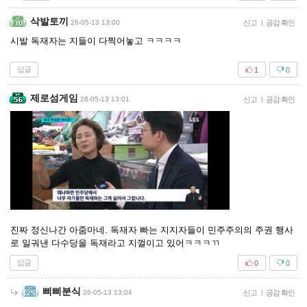
삭발토끼
26-05-13 13:00
신고
|
공감 확인
시발 독재자는 지들이 다찍어놓고 ㅋㅋㅋㅋ
답글
1
0
제로섬게임
26-05-13 13:01
신고
|
공감 확인
진짜 정신나간 아줌마네. 독재자 빠는 지지자들이 민주주의의 주권 행사
로 일궈낸 다수당을 독재라고 지껄이고 있어ㅋㅋㅋㄲ
답글
0
0
삐삐분식
26-05-13 13:04
신고
|
공감 확인