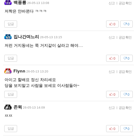
백풍룡
26-05-13 13:08
신고
|
공감 확인
저짝은 안바뀐다 ㅋㅋㅋ
답글
0
0
집나간며느리
26-05-13 13:15
신고
|
공감 확인
저런 거지동네는 쭉 거지같이 살라고 해야....
답글
0
0
Flynn
26-05-13 13:20
신고
|
공감 확인
아이고 할배요 정신 차리세요
당을 보지말고 사람을 보세요 이사람들아~
답글
0
0
존윅
26-05-13 14:09
신고
|
공감 확인
ㅉㅉ
답글
0
0