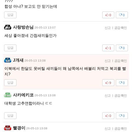
????
합성 아냐? 보고도 안 믿기는데
답글
0
0
사랑방손님
26-05-13 13:07
신고
|
공감 확인
세상 좋아졌네 간첩새끼들인가
답글
1
0
J개새
26-05-13 13:08
신고
|
공감 확인
이북에서 한달도 못버틸 새끼들이 왜 남쪽에서 배불리 처먹고 북괴를 빨
지?
답글
9
0
사카에키코
26-05-13 13:08
신고
|
공감 확인
대학생 고추연합이라니 ㄷㄷ
답글
0
0
빨갱이
26-05-13 13:08
신고
|
공감 확인