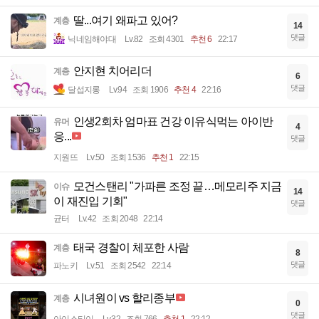
딸...여기 왜파고 있어?
계층
14
댓글
닉네임해야대
Lv.82
조회 4301
추천 6
22:17
안지현 치어리더
계층
6
댓글
달섭지롱
Lv.94
조회 1906
추천 4
22:16
인생2회차 엄마표 건강 이유식먹는 아이반
유머
4
응...
댓글
지원뜨
Lv.50
조회 1536
추천 1
22:15
모건스탠리 "가파른 조정 끝…메모리주 지금
이슈
14
이 재진입 기회"
댓글
균터
Lv.42
조회 2048
22:14
태국 경찰이 체포한 사람
계층
8
댓글
파노키
Lv.51
조회 2542
22:14
시녀원이 vs 할리종부
계층
0
댓글