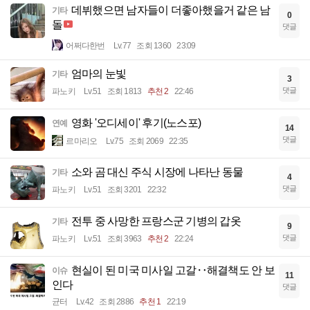
데뷔했으면 남자들이 더좋아했을거 같은 남
기타
0
돌
댓글
어쩌다한번
Lv.77
조회 1360
23:09
엄마의 눈빛
기타
3
댓글
파노키
Lv.51
조회 1813
추천 2
22:46
영화 '오디세이' 후기(노스포)
연예
14
댓글
르마리오
Lv.75
조회 2069
22:35
소와 곰 대신 주식 시장에 나타난 동물
기타
4
댓글
파노키
Lv.51
조회 3201
22:32
전투 중 사망한 프랑스군 기병의 갑옷
기타
9
댓글
파노키
Lv.51
조회 3963
추천 2
22:24
현실이 된 미국 미사일 고갈‥해결책도 안 보
이슈
11
인다
댓글
균터
Lv.42
조회 2886
추천 1
22:19