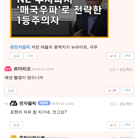
@전자팔찌
저런 애들의 종착지가 뉴라이트, 극우.
답글
이동
4
0
르마리오
26-05-13 13:03
신고
|
공감 확인
얘넨 빨갱이 맞으니까
답글
24
0
전자팔찌
26-05-13 13:03
신고
|
공감 확인
표현의 자유 참 지기네, 안그요?
답글
1
0
츄하이하이볼