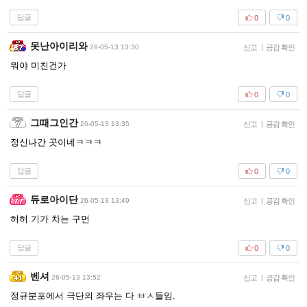
답글
0
0
못난아이리와
26-05-13 13:30
신고
|
공감 확인
뭐야 미친건가
답글
0
0
그때그인간
26-05-13 13:35
신고
|
공감 확인
정신나간 곳이네ㅋㅋㅋ
답글
0
0
듀로아이단
26-05-13 13:49
신고
|
공감 확인
허허 기가 차는 구먼
답글
0
0
벤셔
26-05-13 13:52
신고
|
공감 확인
정규분포에서 극단의 좌우는 다 ㅂㅅ들임.