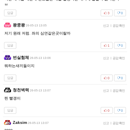
ㅂ
답글
3
0
쾅쿵쾅
26-05-13 13:05
신고
|
공감 확인
저기 원래 저럼. 좌의 심연같은곳이랄까
답글
1
0
번실험체
26-05-13 13:06
신고
|
공감 확인
뭐하는새끼들이지
답글
0
0
청천벽력
26-05-13 13:07
신고
|
공감 확인
찐 빨갱이
답글
0
0
Zaksim
26-05-13 13:07
신고
|
공감 확인