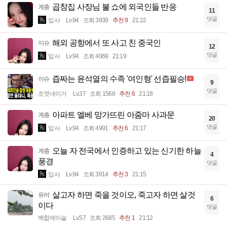
곱창집 사장님 불 쇼에 외국인들 반응
계층
11
댓글
입사
Lv.94
조회 3939
추천 9
21:22
해외 공항에서 또 사고 친 중국인
이슈
12
댓글
입사
Lv.94
조회 4069
21:19
즙짜는 윤석열의 수족 '여인형' 선즙필승!
이슈
9
댓글
조졋네이거
Lv.37
조회 1568
추천 6
21:18
아파트 엘베 망가뜨린 아줌마 사과문
계층
20
댓글
입사
Lv.94
조회 4991
추천 6
21:17
오늘 자 전국에서 인증하고 있는 신기한 하늘
계층
4
풍경
댓글
입사
Lv.94
조회 3914
추천 3
21:15
살고자 하면 죽을 것이오, 죽고자 하면 살것
유머
6
이다
댓글
백합에이슬
Lv.57
조회 2685
추천 1
21:12