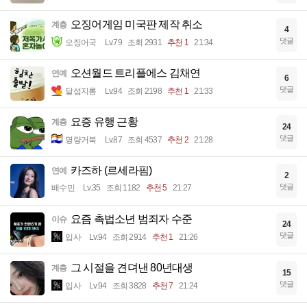
오징어게임 미국판 제작 취소
계층
4
댓글
오징어국
Lv.79
조회 2931
추천 1
21:34
오션월드 트리플에스 김채연
연예
6
댓글
달섭지롱
Lv.94
조회 2198
추천 1
21:33
요증 유행 근황
계층
24
댓글
명량거북
Lv.87
조회 4537
추천 2
21:28
카즈하 (르세라핌)
연예
2
댓글
배수민
Lv.35
조회 1182
추천 5
21:27
요즘 촉법소년 범죄자 수준
이슈
24
댓글
입사
Lv.94
조회 2914
추천 1
21:26
그 시절을 견뎌낸 80년대생
계층
15
댓글
입사
Lv.94
조회 3828
추천 7
21:24