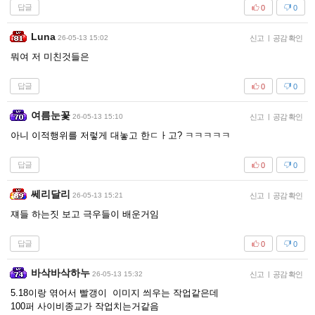
답글
0
0
Luna
26-05-13 15:02
신고
|
공감 확인
뭐여 저 미친것들은
답글
0
0
여름눈꽃
26-05-13 15:10
신고
|
공감 확인
아니 이적행위를 저렇게 대놓고 한ㄷㅏ고? ㅋㅋㅋㅋㅋ
답글
0
0
쎄리달리
26-05-13 15:21
신고
|
공감 확인
쟤들 하는짓 보고 극우들이 배운거임
답글
0
0
바삭바삭하누
26-05-13 15:32
신고
|
공감 확인
5.18이랑 엮어서 빨갱이 이미지 씌우는 작업같은데
100퍼 사이비종교가 작업치는거같음