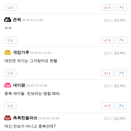
답글
0
0
존윅
26-05-13 14:08
신고
|
공감 확인
ㅆㅂ
답글
0
0
개캉가루
26-05-13 14:35
신고
|
공감 확인
대진연 저기는 그거맞아요 찐빨
답글
1
0
네이팜
26-05-13 14:35
신고
|
공감 확인
종북 새끼들. 진보라는 명찰 떼라.
답글
0
0
촉촉한물파쓰
26-05-13 14:36
신고
|
공감 확인
여긴 진보가 아니고 종북인데?