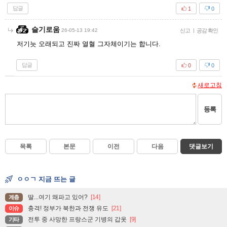
답글
1
0
슬기로움
26-05-13 19:42
신고
|
공감 확인
저기늣 오래되고 진짜 열혈 그자체이기는 합니다.
답글
0
0
새로고침
등록
목록
본문
이전
다음
댓글보기
ㅇㅇㄱ 지금 뜨는 글
딸...여기 왜파고 있어?
[14]
계층
충격! 정부가 북한과 전쟁 유도
[21]
이슈
전투 중 사망한 프랑스군 기병의 갑옷
[9]
기타