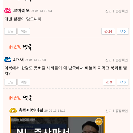
르마리오
26-05-13 13:03
신고
|
공감 확인
얘넨 빨갱이 맞으니까
답글
이동
24
0
J개새
26-05-13 13:08
신고
|
공감 확인
이북에서 한달도 못버틸 새끼들이 왜 남쪽에서 배불리 처먹고 북괴를 빨
지?
답글
이동
9
0
츄하이하이볼
26-05-13 13:16
신고
|
공감 확인