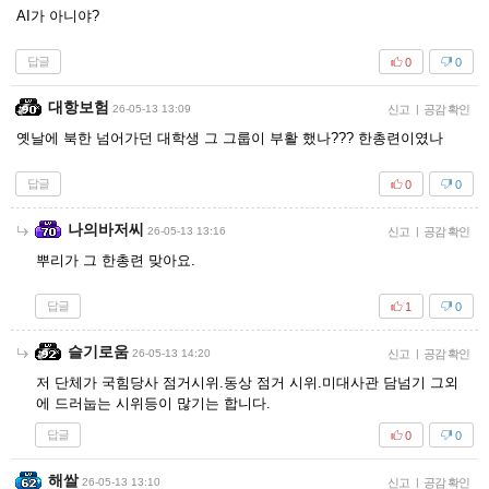
AI가 아니야?
답글
0
0
대항보험
26-05-13 13:09
신고
|
공감 확인
옛날에 북한 넘어가던 대학생 그 그룹이 부활 했나??? 한총련이였나
답글
0
0
나의바저씨
26-05-13 13:16
신고
|
공감 확인
뿌리가 그 한총련 맞아요.
답글
1
0
슬기로움
26-05-13 14:20
신고
|
공감 확인
저 단체가 국힘당사 점거시위.동상 점거 시위.미대사관 담넘기 그외
에 드러눕는 시위등이 많기는 합니다.
답글
0
0
해쌀
26-05-13 13:10
신고
|
공감 확인