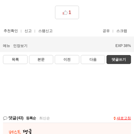
1
추천확인
신고
스팸신고
공유
스크랩
메뉴
인장보기
EXP 38%
목록
본문
이전
다음
댓글쓰기
댓글
(43)
등록순
|
최신순
새로고침