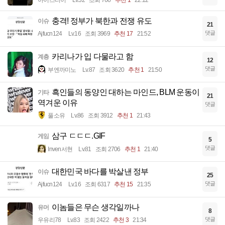
아이스티이
Lv.32
조회 766
추천 1
22:12
충격! 정부가 북한과 전쟁 유도
이슈
21
댓글
Ajfucn124
Lv.16
조회 3969
추천 17
21:52
카리나가 입 다물라고 함
계층
12
댓글
부엔까미노
Lv.87
조회 3620
추천 1
21:50
흑인들의 동양인 대하는 마인드, BLM 운동이
기타
21
역겨운 이유
댓글
풀소유
Lv.86
조회 3912
추천 1
21:43
삼구 ㄷㄷㄷ.GIF
게임
5
댓글
Inven서현
Lv.81
조회 2706
추천 1
21:40
대한민국 바다를 박살낸 정부
이슈
25
댓글
Ajfucn124
Lv.16
조회 6317
추천 15
21:35
이놈들은 무슨 생각일까나
유머
8
댓글
우유리78
Lv.83
조회 2422
추천 3
21:34