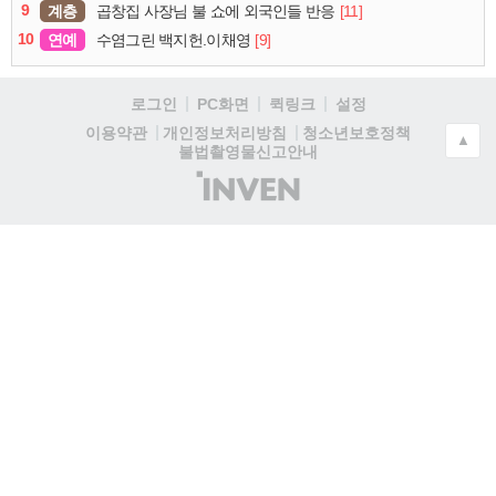
9
계층
[11]
곱창집 사장님 불 쇼에 외국인들 반응
10
연예
[9]
수염그린 백지헌.이채영
로그인
PC화면
퀵링크
설정
청소년보호정책
이용약관
개인정보처리방침
▲
불법촬영물신고안내
(주)
인
벤