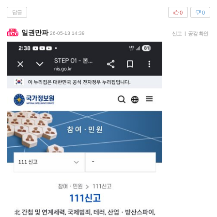
답글
0
0
일권만파
26-05-13 14:39
신고
|
공감 확인