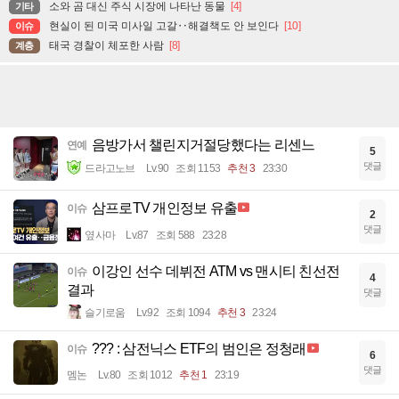
소와 곰 대신 주식 시장에 나타난 동물
[4]
기타
현실이 된 미국 미사일 고갈‥해결책도 안 보인다
[10]
이슈
태국 경찰이 체포한 사람
[8]
계층
음방가서 챌린지거절당했다는 리센느
연예
5
댓글
드라고노브
Lv.90
조회 1153
추천 3
23:30
삼프로TV 개인정보 유출
이슈
2
댓글
옆사마
Lv.87
조회 588
23:28
이강인 선수 데뷔전 ATM vs 맨시티 친선전
이슈
4
결과
댓글
슬기로움
Lv.92
조회 1094
추천 3
23:24
??? : 삼전닉스 ETF의 범인은 정청래
이슈
6
댓글
멤논
Lv.80
조회 1012
추천 1
23:19