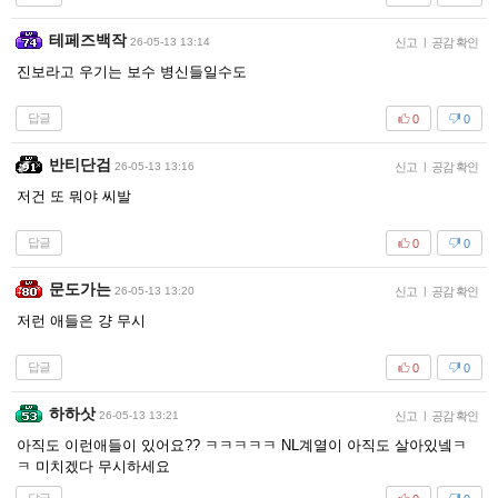
테페즈백작
26-05-13 13:14
신고
|
공감 확인
진보라고 우기는 보수 병신들일수도
답글
0
0
반티단검
26-05-13 13:16
신고
|
공감 확인
저건 또 뭐야 씨발
답글
0
0
문도가는
26-05-13 13:20
신고
|
공감 확인
저런 애들은 걍 무시
답글
0
0
하하삿
26-05-13 13:21
신고
|
공감 확인
아직도 이런애들이 있어요?? ㅋㅋㅋㅋㅋ NL계열이 아직도 살아있넼ㅋ
ㅋ 미치겠다 무시하세요