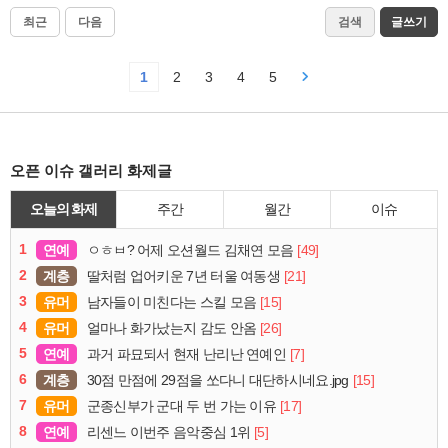
최근
다음
검색
글쓰기
1
2
3
4
5
오픈 이슈 갤러리 화제글
오늘의 화제
주간
월간
이슈
1
연예
[49]
ㅇㅎㅂ? 어제 오션월드 김채연 모음
2
계층
[21]
딸처럼 업어키운 7년 터울 여동생
3
유머
[15]
남자들이 미친다는 스킬 모음
4
유머
[26]
얼마나 화가났는지 감도 안옴
5
연예
[7]
과거 파묘되서 현재 난리난 연예인
6
계층
[15]
30점 만점에 29점을 쏘다니 대단하시네요.jpg
7
유머
[17]
군종신부가 군대 두 번 가는 이유
8
연예
[5]
리센느 이번주 음악중심 1위