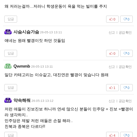
왜 저러는걸까...저러니 학생운동이 욕을 먹는 빌미를 주지
답글
0
0
사슴시슴가슴
26-05-13 13:11
신고
|
공감 확인
얘네는 원래 빨갱이짓 하던 것들임
답글
0
0
Qwmmb
26-05-13 13:11
신고
|
공감 확인
일단 카테고리는 이슈같고, 대진연은 빨갱이 맞습니다 원래
답글
1
0
약속해줘
26-05-13 13:12
신고
|
공감 확인
저런 애들이 진보진보 하니까 연세 많으신 분들이 민주당 = 진보 =빨갱이
라 생각하지..
민주당은 제발 저런 애들은 손절 해라..
친북과 종북은 다르다!!
답글
4
0