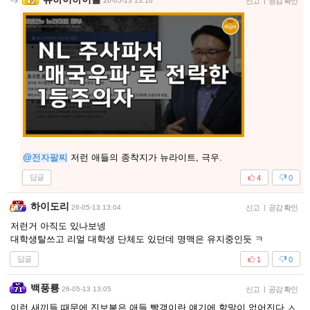
26-05-13 13:16
신고
|
공감 확인
@전자팔찌
저런 애들의 종착지가 뉴라이트, 극우.
답글
4
0
하이도리
26-05-13 13:04
신고
|
공감 확인
저런거 아직도 있나보넹
대학생탈쓰고 리얼 대학생 단체도 있던데 명맥은 유지중인듯 ㅋ
답글
1
0
백풍룡
26-05-13 13:05
신고
|
공감 확인
이런 새끼들 때문에 진보붙은 애들 빨갱이란 얘기에 할말이 없어진다 ㅅ