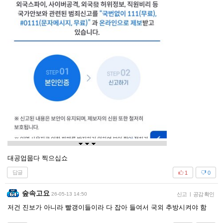
대공업뭅다 찍으십쇼
답글
1
0
숲속고요
26-05-13 14:50
신고
|
공감 확인
저건 진보가 아니라 빨갱이들이라 다 잡아 들여서 국외 추방시켜야 함