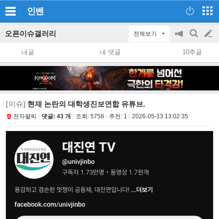
인벤
오픈이슈갤러리
전체보기
공
검
글
지
색
내글
내 댓글
10추글
on/off
쓰
기
[이슈]
현재 논란의 대학생진보연합 유튜브.
전자팔찌
댓글: 43 개
조회:
5758
추천:
1
2026-05-13 13:02:35