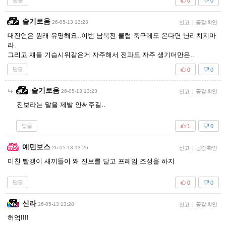
답글
0
0
슬기로움
26-05-13 13:23
신고
|
공감 확인
대진언은 원래 유명해요..이번 남북전 클럽 축구에도 온다면 난리치지마
라.
그리고 쟤들 기습시위같은거 자주해서 전과도 자주 생기더만은..
답글
0
0
슬기로움
26-05-13 13:23
신고
|
공감 확인
진보라는 말을 제발 안써주길..
답글
1
0
예민보스
26-05-13 13:26
신고
|
공감 확인
미친 빨갱이 새끼들이 왜 진보를 달고 프레임 조성을 하지
답글
0
0
신라
26-05-13 13:28
신고
|
공감 확인
허억!!!!