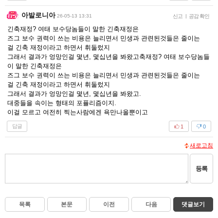
아발로니아
26-05-13 13:31
신고
|
공감 확인
긴축재정? 여태 보수당놈들이 말한 긴축재정은
즈그 보수 권력이 쓰는 비용은 늘리면서 민생과 관련된것들은 줄이는
걸 긴축 재정이라고 하면서 휘둘렀지
그래서 결과가 엉망인걸 몇년, 몇십년을 봐왔고축재정? 여태 보수당놈들
이 말한 긴축재정은
즈그 보수 권력이 쓰는 비용은 늘리면서 민생과 관련된것들은 줄이는
걸 긴축 재정이라고 하면서 휘둘렀지
그래서 결과가 엉망인걸 몇년, 몇십년을 봐왔고.
대중들을 속이는 형태의 포퓰리즘이지.
이걸 모르고 여전히 찍는사람에겐 욕만나올뿐이고
답글
1
0
새로고침
등록
목록
본문
이전
다음
댓글보기