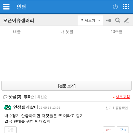
인벤
오픈이슈갤러리
전체보기
공
검
글
지
색
내글
내 댓글
10추글
on/off
쓰
기
[본문 보기]
댓글
(2)
등록순
|
최신순
새로고침
인생쉽게살어
26-05-13 13:25
신고
|
공감 확인
내수경기 안좋아지면 저것들은 또 머라고 할지
결국 반대를 위한 반대겠지
답글
1
0