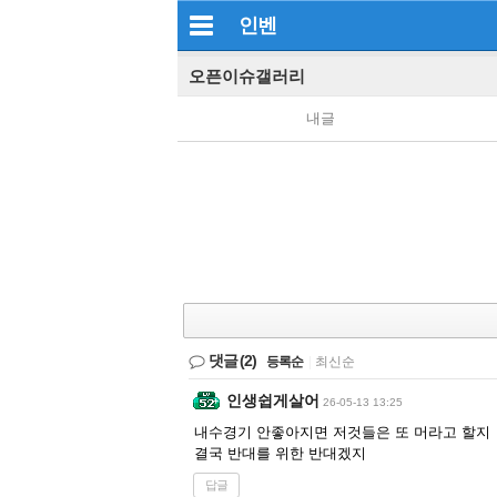
인벤
오픈이슈갤러리
내글
댓글
(2)
등록순
|
최신순
인생쉽게살어
26-05-13 13:25
내수경기 안좋아지면 저것들은 또 머라고 할지
결국 반대를 위한 반대겠지
답글