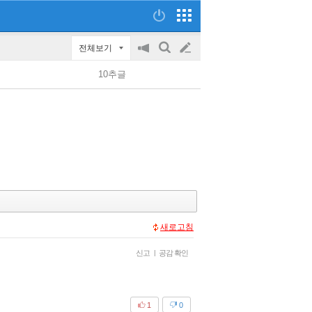
전체보기
공
검
글
지
색
10추글
on/off
쓰
기
새로고침
신고
|
공감 확인
1
0