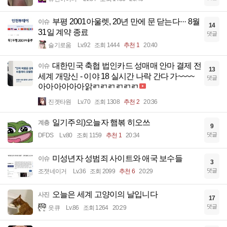
부평 2001아울렛, 20년 만에 문 닫는다··· 8월
이슈
14
31일 계약 종료
댓글
슬기로움
Lv.92
조회 1444
추천 1
20:40
대한민국 축협 법인카드 성매매 안마 결제 전
이슈
13
세계 개망신 - 이야 18 실시간 나락 간다 가~~~~
댓글
아아아아아아앍ㄺㄺㄺㄺㄺㄺ
진겟타원
Lv.70
조회 1308
추천 2
20:36
일기주의)오늘자 햄볶 히오쓰
계층
9
댓글
DFDS
Lv.80
조회 1159
추천 1
20:34
미성년자 성범죄 사이트와 애국 보수들
이슈
3
댓글
조졋네이거
Lv.36
조회 2099
추천 6
20:29
오늘은 세계 고양이의 날입니다
사진
17
댓글
읏큐
Lv.86
조회 1264
20:29