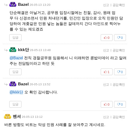
Bazel
26-05-13 13:20
신고
|
공감 확인
단순해결은 아닐거고, 공무원 입장시절에는 친절, 감사, 원래 업
무 다 신경쓰면서 민원 처내던거를, 민간인 입장으로 오직 민원만 담
당하여 개좆같은 민원 넣는 놈들은 갈데까지 간다 마인드로 찍어누
를 수 있는 제도겠죠
답글
0
0
kkk단
26-05-13 13:48
신고
|
공감 확인
@Bazel
전직 경찰공무원 임용해서 니 이래하면 콩밥이데이 라고 알려
주는 전담팀이라고 하던 듯
답글
1
0
Bazel
26-05-13 13:52
신고
|
공감 확인
@kkk단
오 확인 감사합니다.
답글
0
0
벤셔
26-05-13 13:12
신고
|
공감 확인
바른 방향도 비트는 악성 민원 사례를 잘 보여주고 계시네요.