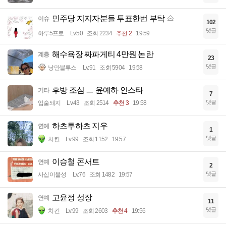
민주당 지지자분들 투표한번 부탁
이슈
102
댓글
하루5프로
Lv.50
조회 2234
추천 2
19:59
해수욕장 짜파게티 4만원 논란
계층
23
댓글
낭만블루스
Lv.91
조회 5904
19:58
후방 조심 ㅡ 윤예하 인스타
기타
7
댓글
입술돼지
Lv.43
조회 2514
추천 3
19:58
하츠투하츠 지우
연예
1
댓글
치킨
Lv.99
조회 1152
19:57
이승철 콘서트
연예
2
댓글
사십이불성
Lv.76
조회 1482
19:57
고윤정 성장
연예
11
댓글
치킨
Lv.99
조회 2603
추천 4
19:56