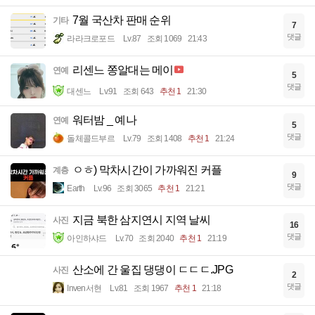
7월 국산차 판매 순위
기타
7
댓글
라라크로포드
Lv.87
조회 1069
21:43
리센느 쫑알대는 메이
연예
5
댓글
대센느
Lv.91
조회 643
추천 1
21:30
워터밤 _ 예나
연예
5
댓글
돌체콜드부르
Lv.79
조회 1408
추천 1
21:24
ㅇㅎ) 막차시간이 가까워진 커플
계층
9
댓글
Earth
Lv.96
조회 3065
추천 1
21:21
지금 북한 삼지연시 지역 날씨
사진
16
댓글
아인하샤드
Lv.70
조회 2040
추천 1
21:19
산소에 간 울집 댕댕이 ㄷㄷㄷ.JPG
사진
2
댓글
Inven서현
Lv.81
조회 1967
추천 1
21:18