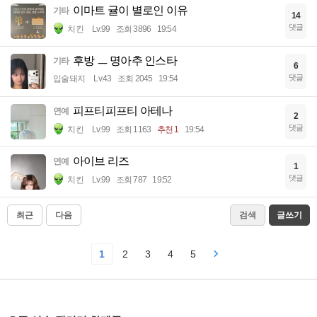
이마트 귤이 별로인 이유
기타
14
댓글
치킨
Lv.99
조회 3896
19:54
후방 ㅡ 명아추 인스타
기타
6
댓글
입술돼지
Lv.43
조회 2045
19:54
피프티피프티 아테나
연예
2
댓글
치킨
Lv.99
조회 1163
추천 1
19:54
아이브 리즈
연예
1
댓글
치킨
Lv.99
조회 787
19:52
최근
다음
검색
글쓰기
1
2
3
4
5