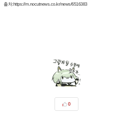
출처:
https://m.nocutnews.co.kr/news/6516383
0