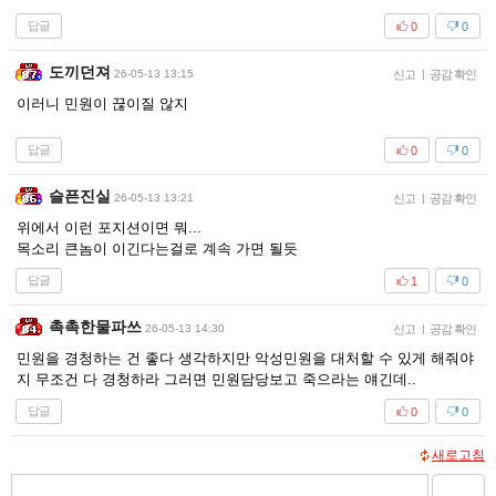
답글
0
0
도끼던져
26-05-13 13:15
신고
|
공감 확인
이러니 민원이 끊이질 않지
답글
0
0
슬픈진실
26-05-13 13:21
신고
|
공감 확인
위에서 이런 포지션이면 뭐...
목소리 큰놈이 이긴다는걸로 계속 가면 될듯
답글
1
0
촉촉한물파쓰
26-05-13 14:30
신고
|
공감 확인
민원을 경청하는 건 좋다 생각하지만 악성민원을 대처할 수 있게 해줘야
지 무조건 다 경청하라 그러면 민원담당보고 죽으라는 얘긴데..
답글
0
0
새로고침