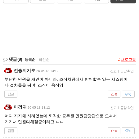
댓글
(9)
등록순
|
최신순
새로고침
전승지기초
26-05-13 13:12
신고
|
공감 확인
부당한 민원을 개인이 아니라, 조직차원에서 방어할수 있는 시스템이
나 절차들을 둬야 조직이 움직임
답글
0
0
마검귀
26-05-13 13:12
신고
|
공감 확인
어디 지자체 사례였는데 퇴직한 공무원 민원담당관으로 모셔서
거기서 민원다해결중이라고 ㄷㄷ
답글
0
0