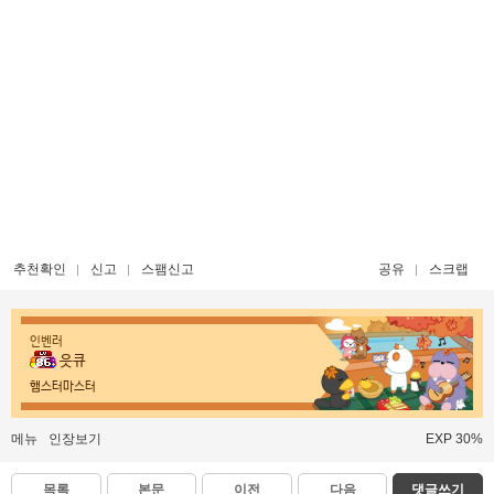
추천확인
신고
스팸신고
공유
스크랩
인벤러
읏큐
햄스터마스터
메뉴
인장보기
EXP 30%
목록
본문
이전
다음
댓글쓰기