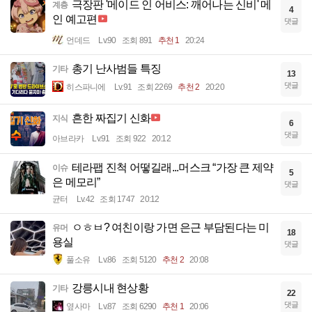
극장판 '메이드 인 어비스: 깨어나는 신비' 메
계층
4
인 예고편
댓글
언데드
Lv.90
조회 891
추천 1
20:24
총기 난사범들 특징
기타
13
댓글
히스파니에
Lv.91
조회 2269
추천 2
20:20
흔한 짜집기 신화
지식
6
댓글
아브라카
Lv.91
조회 922
20:12
테라팹 진척 어떻길래...머스크 “가장 큰 제약
이슈
5
은 메모리”
댓글
균터
Lv.42
조회 1747
20:12
ㅇㅎㅂ? 여친이랑 가면 은근 부담된다는 미
유머
18
용실
댓글
풀소유
Lv.86
조회 5120
추천 2
20:08
강릉시내 현상황
기타
22
댓글
옆사마
Lv.87
조회 6290
추천 1
20:06