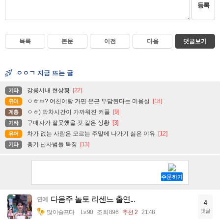
등록
목록
본문
이전
다음
댓글보기
ㅇㅇㄱ 지금 뜨는 글
강릉시내 현상황
[22]
기타
ㅇㅎㅂ? 여친이랑 가면 은근 부담된다는 미용실
[18]
유머
ㅇㅎ) 막차시간이 가까워진 커플
[9]
계층
구매자가 잘못했을 것 같은 상황
[3]
기타
차가 없는 사람은 모르는 주말에 나가기 싫은 이유
[12]
유머
총기 난사범들 특징
[13]
기타
다음주 놀토 리센느 출연...
연예
4
댓글
많이슬프다
Lv.90
조회 896
추천 2
21:48