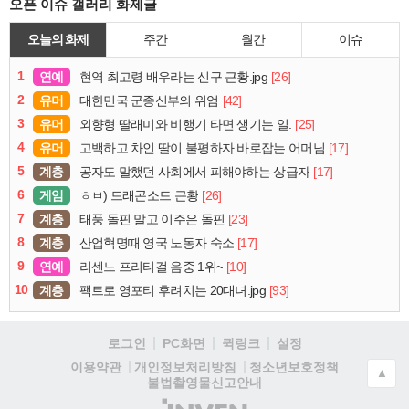
오픈 이슈 갤러리 화제글
오늘의 화제
주간
월간
이슈
1
연예
[26]
현역 최고령 배우라는 신구 근황.jpg
2
유머
[42]
대한민국 군종신부의 위엄
3
유머
[25]
외향형 딸래미와 비행기 타면 생기는 일.
4
유머
[17]
고백하고 차인 딸이 불평하자 바로잡는 어머님
5
계층
[17]
공자도 말했던 사회에서 피해야하는 상급자
6
게임
[26]
ㅎㅂ) 드래곤소드 근황
7
계층
[23]
태풍 돌핀 말고 이주은 돌핀
8
계층
[17]
산업혁명때 영국 노동자 숙소
9
연예
[10]
리센느 프리티걸 음중 1위~
10
계층
[93]
팩트로 영포티 후려치는 20대녀.jpg
로그인
PC화면
퀵링크
설정
청소년보호정책
이용약관
개인정보처리방침
▲
불법촬영물신고안내
(주)