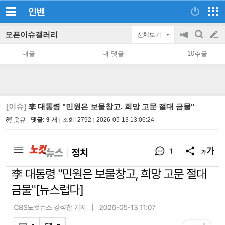
인벤
오픈이슈갤러리
전체보기
공
검
글
지
색
내글
내 댓글
10추글
on/off
쓰
기
[이슈]
李 대통령 "민원은 보물창고, 희망 고문 절대 금물"
읏큐
댓글: 9 개
조회:
2792
2026-05-13 13:06:24