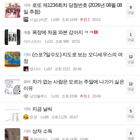
로또 제1236회차 당첨번호 (2026년 08월 08
기타
9
일 추첨)
댓글
사실난라쿤
Lv.89
조회 1449
추천 2
20:52
목장에 처음 와본 강아지 ㅋㅋ
계층
1
댓글
아이스티이
Lv.32
조회 998
20:51
(스포?일수도) 지도로 보는 오디세우스의 여
기타
12
정
댓글
옆사마
Lv.87
조회 1521
20:49
차가 없는 사람은 모르는 주말에 나가기 싫은
유머
12
이유
댓글
낭만블루스
Lv.91
조회 2286
추천 1
20:49
지금 날씨
기타
5
댓글
문정
Lv.88
조회 1178
20:47
상처 소독
기타
4
댓글
휴면아이디
Lv.84
조회 1436
20:46