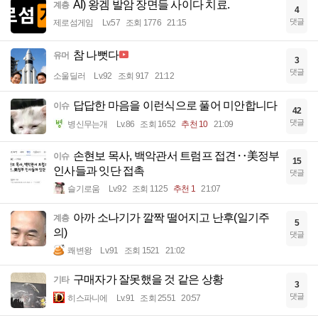
AI) 왕겜 발암 장면들 사이다 치료.
계층
4
댓글
제로섬게임
Lv.57
조회 1776
21:15
참 나뻣다
유머
3
댓글
소울딜러
Lv.92
조회 917
21:12
답답한 마음을 이런식으로 풀어 미안합니다
이슈
42
댓글
병신무는개
Lv.86
조회 1652
추천 10
21:09
손현보 목사, 백악관서 트럼프 접견‥美정부
이슈
15
인사들과 잇단 접촉
댓글
슬기로움
Lv.92
조회 1125
추천 1
21:07
아까 소나기가 깔짝 떨어지고 난후(일기주
계층
5
의)
댓글
쾌변왕
Lv.91
조회 1521
21:02
구매자가 잘못했을 것 같은 상황
기타
3
댓글
히스파니에
Lv.91
조회 2551
20:57