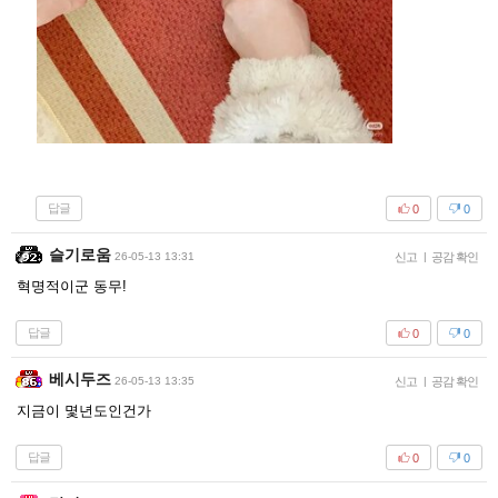
답글
0
0
슬기로움
26-05-13 13:31
신고
|
공감 확인
혁명적이군 동무!
답글
0
0
베시두즈
26-05-13 13:35
신고
|
공감 확인
지금이 몇년도인건가
답글
0
0