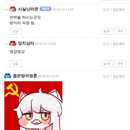
사실난라쿤
26-05-13 13:25
신고
|
공감 확인
반박을 하시는군요
받아라 숙청 빔
답글
0
0
망치삼타
26-05-13 13:36
신고
|
공감 확인
댕강댕강
답글
0
0
좁은방의영혼
26-05-13 13:25
신고
|
공감 확인