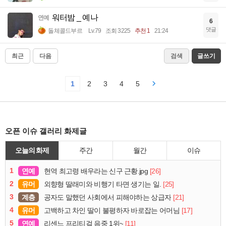
워터밤 _ 예나
연예
6
댓글
돌체콜드부르
Lv.79
조회 3225
추천 1
21:24
최근
다음
검색
글쓰기
1
2
3
4
5
오픈 이슈 갤러리 화제글
오늘의 화제
주간
월간
이슈
1
연예
[26]
현역 최고령 배우라는 신구 근황.jpg
2
유머
[25]
외향형 딸래미와 비행기 타면 생기는 일.
3
계층
[21]
공자도 말했던 사회에서 피해야하는 상급자
4
유머
[17]
고백하고 차인 딸이 불평하자 바로잡는 어머님
5
연예
[11]
리센느 프리티걸 음중 1위~