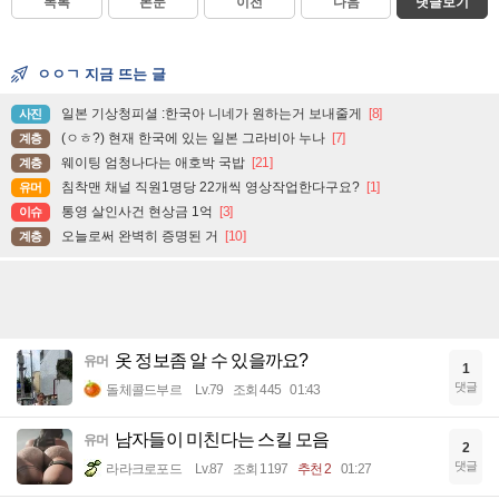
목록
본문
이전
다음
댓글보기
ㅇㅇㄱ 지금 뜨는 글
일본 기상청피셜 :한국아 니네가 원하는거 보내줄게
[8]
사진
(ㅇㅎ?) 현재 한국에 있는 일본 그라비아 누나
[7]
계층
웨이팅 엄청나다는 애호박 국밥
[21]
계층
침착맨 채널 직원1명당 22개씩 영상작업한다구요?
[1]
유머
통영 살인사건 현상금 1억
[3]
이슈
오늘로써 완벽히 증명된 거
[10]
계층
옷 정보좀 알 수 있을까요?
유머
1
댓글
돌체콜드부르
Lv.79
조회 445
01:43
남자들이 미친다는 스킬 모음
유머
2
댓글
라라크로포드
Lv.87
조회 1197
추천 2
01:27