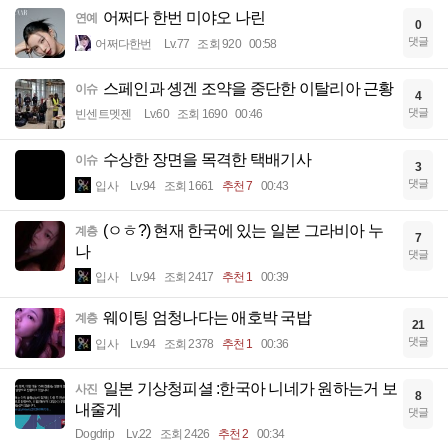
어쩌다 한번 미야오 나린
연예
0
댓글
어쩌다한번
Lv.77
조회 920
00:58
스페인과 솅겐 조약을 중단한 이탈리아 근황
이슈
4
댓글
빈센트멧젠
Lv.60
조회 1690
00:46
수상한 장면을 목격한 택배기사
이슈
3
댓글
입사
Lv.94
조회 1661
추천 7
00:43
(ㅇㅎ?) 현재 한국에 있는 일본 그라비아 누
계층
7
나
댓글
입사
Lv.94
조회 2417
추천 1
00:39
웨이팅 엄청나다는 애호박 국밥
계층
21
댓글
입사
Lv.94
조회 2378
추천 1
00:36
일본 기상청피셜 :한국아 니네가 원하는거 보
사진
8
내줄게
댓글
Dogdrip
Lv.22
조회 2426
추천 2
00:34