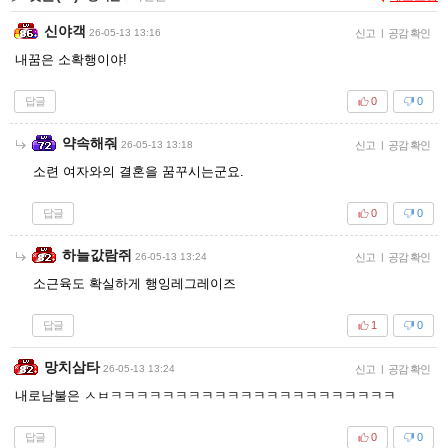
신야객
26-05-13 13:16
신고
|
공감 확인
내꿈은 소확행이야!
답글
0
0
약속해줘
26-05-13 13:18
신고
|
공감 확인
소련 여자와의 결혼을 꿈꾸시는군요.
답글
0
0
하늘값람쥐
26-05-13 13:24
신고
|
공감 확인
소근육도 확실하게 행잉레그레이즈
답글
1
0
망치삼타
26-05-13 13:24
신고
|
공감 확인
내로남불은 ㅅㅂㅋㅋㅋㅋㅋㅋㅋㅋㅋㅋㅋㅋㅋㅋㅋㅋㅋㅋㅋㅋㅋㅋ
답글
0
0