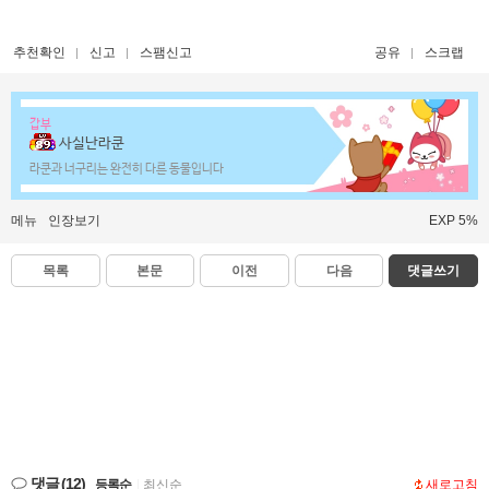
추천확인
신고
스팸신고
공유
스크랩
갑부
사실난라쿤
라쿤과 너구리는 완전히 다른 동물입니다
메뉴
인장보기
EXP 5%
목록
본문
이전
다음
댓글쓰기
댓글
(12)
등록순
|
최신순
새로고침