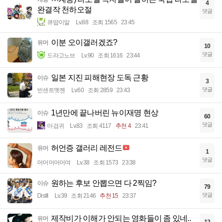
4
완결작 천하오절
댓글
큐땁이알
Lv.88
조회 1565
23:45
이분 오이갤러겠죠?
유머
10
댓글
드라고노브
Lv.90
조회 1616
23:44
일본 지진 피해현장 도독 근황
이슈
3
댓글
빈센트멧젠
Lv.60
조회 2859
23:43
1년만에 끝나버린 뉴이재명 현상
이슈
60
댓글
마검귀
Lv.83
조회 4117
추천 4
23:41
허언증 갤러리 레전드
유머
1
댓글
머머머머머며
Lv.38
조회 1573
23:38
원하는 후보 안뽑으면 다 2찍임?
이슈
79
댓글
Disifi
Lv.39
조회 2146
추천 15
23:37
제작비가 이해가 안되는 영화들이 좀 있네..
유머