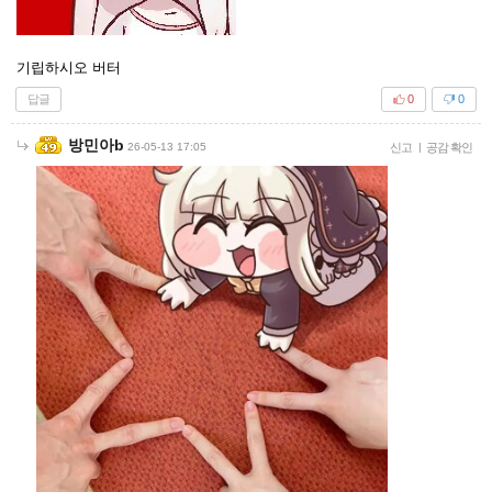
기립하시오 버터
답글
0
0
방민아b
26-05-13 17:05
신고
|
공감 확인