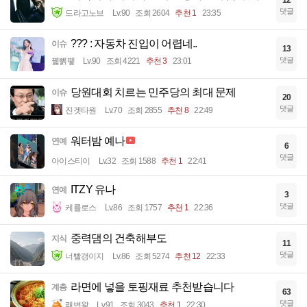
12
댓글
드라고노브
Lv.90
조회 2604
추천 1
23:35
??? : 자동차 진입이 어렵네..
이슈
13
댓글
꿻뻵뗗
Lv.90
조회 4221
추천 3
23:01
당원대회 치르는 민주당의 최대 문제
이슈
20
댓글
진겟타원
Lv.70
조회 2855
추천 8
22:49
워터밤 예나
연예
6
댓글
아이스티이
Lv.32
조회 1588
추천 1
22:41
ITZY 유나
연예
3
댓글
케를로스
Lv.86
조회 1757
추천 1
22:36
중력댐의 건축해부도
지식
11
댓글
너빨갱이지
Lv.86
조회 5274
추천 12
22:33
라면에 넣을 토핑재료 추천받습니다
계층
63
댓글
쾌변왕
Lv.91
조회 3043
추천 1
22:30