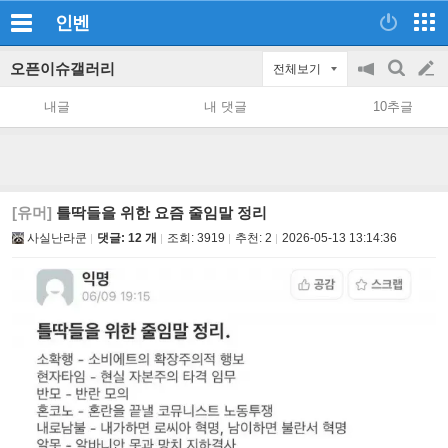
인벤
오픈이슈갤러리
전체보기
공
검
글
지
색
내글
내 댓글
10추글
on/off
쓰
기
[유머]
틀딱들을 위한 요즘 줄임말 정리
사실난라쿤
댓글: 12 개
조회:
3919
추천:
2
2026-05-13 13:14:36