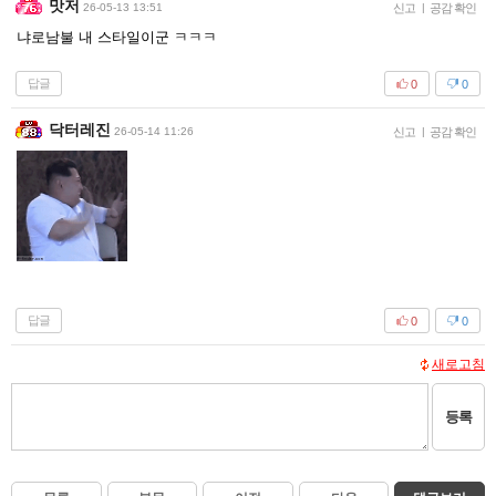
맛저
26-05-13 13:51
신고
|
공감 확인
냐로남불 내 스타일이군 ㅋㅋㅋ
답글
0
0
닥터레진
26-05-14 11:26
신고
|
공감 확인
답글
0
0
새로고침
등록