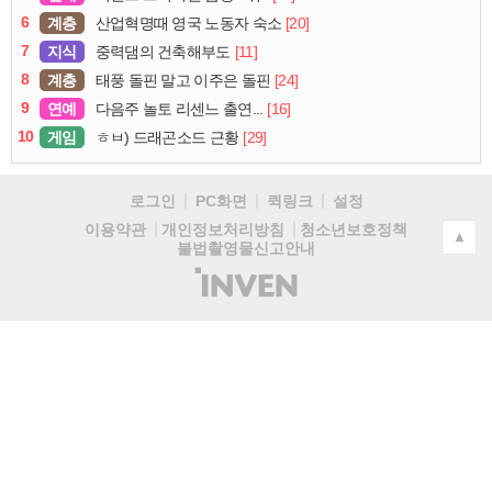
6
계층
[20]
산업혁명때 영국 노동자 숙소
7
지식
[11]
중력댐의 건축해부도
8
계층
[24]
태풍 돌핀 말고 이주은 돌핀
9
연예
[16]
다음주 놀토 리센느 출연...
10
게임
[29]
ㅎㅂ) 드래곤소드 근황
로그인
PC화면
퀵링크
설정
청소년보호정책
이용약관
개인정보처리방침
▲
불법촬영물신고안내
(주)
인
벤