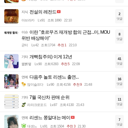
전설의 레전드
지식
2
댓글
아브라카
Lv.91
조회 1890
22:10
이란 "호르무즈 재개방 합의 근접...미, MOU
이슈
8
위반 배상해야"
댓글
균터
Lv.42
조회 1704
추천 1
22:10
개빡침주의) 이게 12년
기타
41
댓글
꿻뻵뗗
Lv.90
조회 6283
추천 5
22:09
다음주 놀토 리센느 출연...
연예
16
댓글
많이슬프다
Lv.90
조회 4156
추천 9
21:48
7월 국산차 판매 순위
기타
11
댓글
라라크로포드
Lv.87
조회 4130
21:43
리센느 쫑알대는 메이
연예
7
댓글
대센느
Lv.91
조회 1504
추천 3
21:30