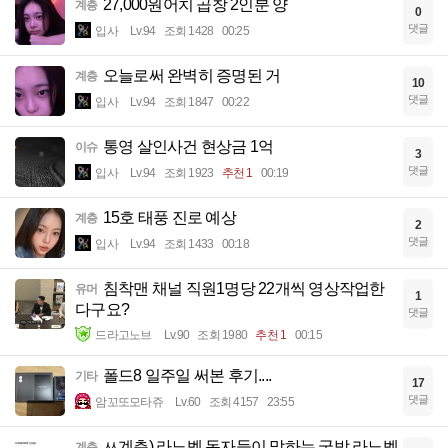
27,000원어치 곱창 2인분 양
계층
0
댓글
입사
Lv.94
조회 1428
00:25
오늘로써 완벽히 증명된 거
계층
10
댓글
입사
Lv.94
조회 1847
00:22
통영 살인사건 현상금 1억
이슈
3
댓글
입사
Lv.94
조회 1923
추천 1
00:19
15호 태풍 진로 예상
계층
2
댓글
입사
Lv.94
조회 1433
00:18
침착맨 채널 직원1명당 22개씩 영상작업한
유머
1
다구요?
댓글
드라고노브
Lv.90
조회 1980
추천 1
00:15
폴드8 일주일 써본 후기....
기타
17
댓글
암꼬또모타쥬
Lv.60
조회 4157
23:55
ㅆ계층) 라노벨 독자들이 말하는 국밥 라노벨
계층