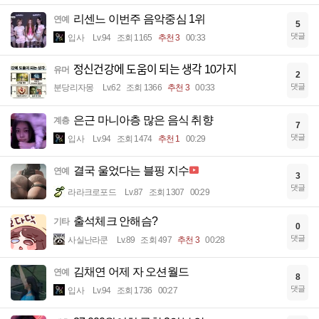
리센느 이번주 음악중심 1위
연예
5
댓글
입사
Lv.94
조회 1165
추천 3
00:33
정신건강에 도움이 되는 생각 10가지
유머
2
댓글
분당리자몽
Lv.62
조회 1366
추천 3
00:33
은근 마니아층 많은 음식 취향
계층
7
댓글
입사
Lv.94
조회 1474
추천 1
00:29
결국 울었다는 블핑 지수
연예
3
댓글
라라크로포드
Lv.87
조회 1307
00:29
출석체크 안해슴?
기타
0
댓글
사실난라쿤
Lv.89
조회 497
추천 3
00:28
김채연 어제 자 오션월드
연예
8
댓글
입사
Lv.94
조회 1736
00:27