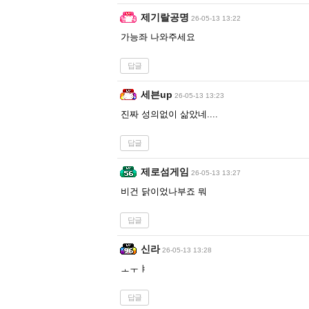
제기랄공명
26-05-13 13:22
가능좌 나와주세요
답글
세븐up
26-05-13 13:23
진짜 성의없이 삶았네....
답글
제로섬게임
26-05-13 13:27
비건 닭이었나부죠 뭐
답글
신라
26-05-13 13:28
ㅗㅜㅑ
답글