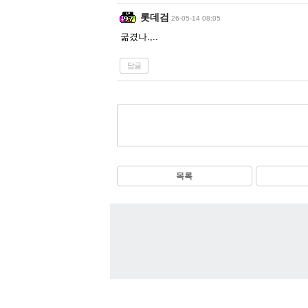
롯데검
26-05-14 08:05
굶겼나.,..
답글
목록