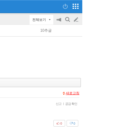
전체보기
공
검
글
지
색
10추글
on/off
쓰
기
새로고침
신고
|
공감 확인
0
0