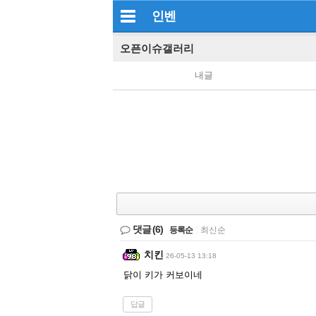
인벤
오픈이슈갤러리
내글
댓글
(6)
등록순
|
최신순
치킨
26-05-13 13:18
닭이 키가 커보이네
답글