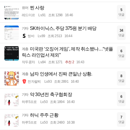
찐 사랑
유머
5
댓글
레드미르
Lv.91
조회 1298
16:46
SK하이닉스, 주당 375원 분기 배당
기타
34
댓글
썽바
Lv.89
조회 2513
16:44
미국판 ‘오징어 게임’, 제작 취소됐나…“넷플
계층
6
릭스 라인업서 제외”
댓글
작두콩차
Lv.84
조회 1271
추천 2
16:43
남자 인생에서 진짜 큰일난 상황.
계층
8
댓글
전자팔찌
Lv.93
조회 2891
16:40
약 30년전 축구협회장
기타
6
댓글
하루5프로
Lv.50
조회 1894
16:40
하닉 주주 근황
기타
7
댓글
하루5프로
Lv.50
조회 2480
16:38