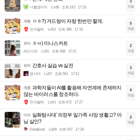
3
댓글
너빨갱이지
Lv.86
조회 192
17:33
ㅇㅎ?) 겨드랑이 자랑 한번만 할게.
계층
5
댓글
전자팔찌
Lv.93
조회 386
17:33
ㅎㅂ) 미니스커트
유머
2
댓글
레드미르
Lv.91
조회 506
17:31
간호사 실습 vs 실전
유머
3
댓글
옆사마
Lv.87
조회 561
17:31
과학자들이 AI를 활용해 자연계에 존재하지
계층
4
않는 바이러스를 창조하다.
댓글
전자팔찌
Lv.93
조회 672
17:27
실화탐사대' 의정부 일가족 사망 생활고? 아
이슈
2
님 살인?
댓글
Deadpool
Lv.88
조회 547
17:26