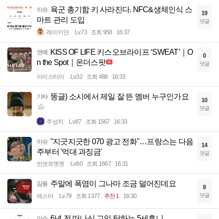
육군 총기함 키 사라진다. NFC&생체인식 스
이슈
19
마트 관리 도입
댓글
레이키얀
Lv.73
조회 958
16:37
KISS OF LIFE 키스오브라이프 ‘SWEAT’｜O
연예
0
n the Spot｜온더스팟
댓글
아이스티이
Lv.32
조회 488
16:33
똥글) 소시에서 제일 잘 뜬 멤버 누구인가요
기타
10
댓글
주성치
Lv.87
조회 1567
16:33
"지긋지긋한 070 광고 전화"…프랑스는 다음
이슈
14
주부터 '억대 과징금'
댓글
빈센트멧젠
Lv.60
조회 1667
16:31
주말에 폭염이 그나마 조금 덜어진데요
감동
8
댓글
에스터
Lv.79
조회 1377
추천 1
16:30
6년 전 떠나신 고인 탓하는 5세후니
이슈