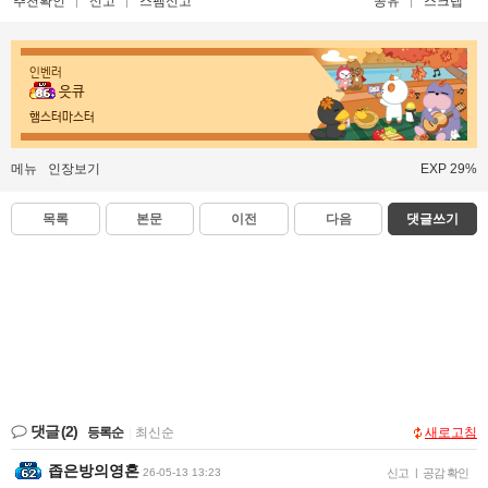
추천확인
신고
스팸신고
공유
스크랩
인벤러
읏큐
햄스터마스터
메뉴
인장보기
EXP 29%
목록
본문
이전
다음
댓글쓰기
댓글
(2)
등록순
|
최신순
새로고침
좁은방의영혼
26-05-13 13:23
신고
|
공감 확인