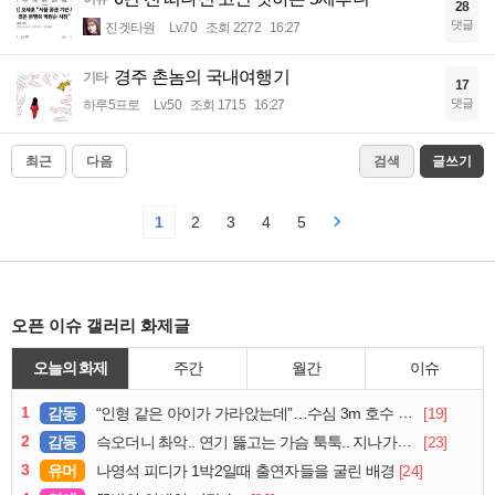
28
댓글
진겟타원
Lv.70
조회 2272
16:27
경주 촌놈의 국내여행기
기타
17
댓글
하루5프로
Lv.50
조회 1715
16:27
최근
다음
검색
글쓰기
1
2
3
4
5
오픈 이슈 갤러리 화제글
오늘의 화제
주간
월간
이슈
1
감동
[19]
“인형 같은 아이가 가라앉는데”…수심 3m 호수 뛰어든 60대 의인
2
감동
[23]
슥오더니 촤악.. 연기 뚫고는 가슴 툭툭.. 지나가던 아재의 정체
3
유머
[24]
나영석 피디가 1박2일때 출연자들을 굴린 배경