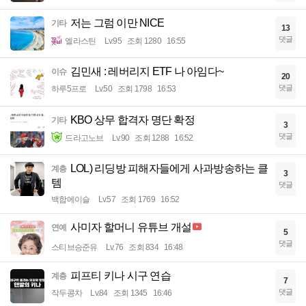
저는 그럼 이만 NICE
기타
13
댓글
엘라스틴
Lv.95
조회 1280
16:55
김민새 : 레버리지 ETF 나 아임다~
이슈
20
댓글
하루5프로
Lv.50
조회 1798
16:53
KBO 상무 합격자 명단 확정
기타
3
댓글
드라고노브
Lv.90
조회 1288
16:52
LOL) 리딩방 피해자들에게 사과방송하는 클
계층
3
템
댓글
백합에이슬
Lv.57
조회 1769
16:52
사미자 할머니 유튜브 개설
연예
5
댓글
스티브승준유
Lv.76
조회 834
16:48
피프티 키나 시구 연습
계층
7
댓글
작두콩차
Lv.84
조회 1345
16:46