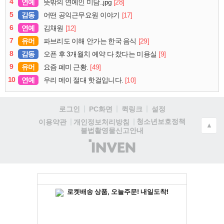
4
연예
[28]
뜻밖의 연예인 미담..jpg
5
감동
[17]
어떤 공익근무요원 이야기
6
연예
[12]
김채원
7
유머
[29]
파브리도 이해 안가는 한국 음식
8
감동
[9]
오픈 후 3개월치 예약 다 찼다는 미용실
9
유머
[49]
요즘 폐미 근황.
10
연예
[10]
우리 메이 절대 핫걸입니다.
로그인
PC화면
퀵링크
설정
청소년보호정책
이용약관
개인정보처리방침
▲
불법촬영물신고안내
(주)
인
벤