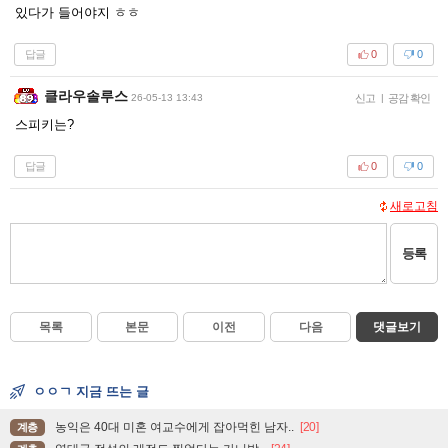
있다가 들어야지 ㅎㅎ
답글
0
0
클라우솔루스
26-05-13 13:43
신고
|
공감 확인
스피키는?
답글
0
0
새로고침
등록
목록
본문
이전
다음
댓글보기
ㅇㅇㄱ 지금 뜨는 글
농익은 40대 미혼 여교수에게 잡아먹힌 남자..
[20]
계층