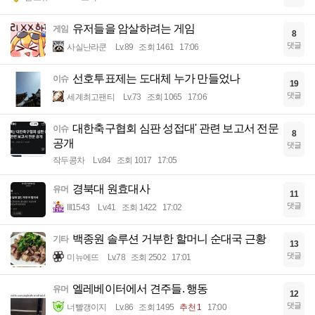
유저들을 암살하려는 게임
게임
8
댓글
사실난라쿤
Lv.89
조회 1461
17:06
선호투표제는 도대체 누가 만들었나
이슈
19
댓글
세계최고팬티
Lv.73
조회 1065
17:06
대한축구협회 심판 성접대' 관련 보고서 전문
이슈
8
공개
댓글
작두콩차
Lv.84
조회 1017
17:05
경북대 원효대사
유머
11
댓글
Ill1543
Lv.41
조회 1422
17:02
백종원 솔루션 거부한 할머니 순대국 근황
기타
13
댓글
미뉴에뜨
Lv.78
조회 2502
17:01
엘레베이터에서 견주들. 행동
유머
12
댓글
너빨갱이지
Lv.86
조회 1495
추천 1
17:00