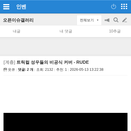
인벤
오픈이슈갤러리
전체보기
공
검
글
지
색
내글
내 댓글
10추글
on/off
쓰
기
[계층]
트릭컬 성우들의 비공식 커버 - RUDE
읏큐
댓글: 2 개
조회:
2132
추천:
1
2026-05-13 13:22:38