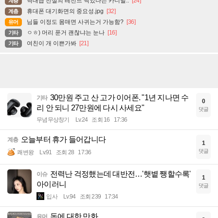
역대급 전설의 레전드 찍었다는 카니발..
[24]
계층
휴대폰 대기화면의 중요성.jpg
[32]
계층
님들 이정도 몸매면 사귀는거 가능함?
[36]
유머
ㅇㅎ) 머리 푼거 괜찮냐는 눈나
[16]
기타
여친이 개 이쁜가봐
[21]
기타
30만원 주고 산 고가 이어폰. "1년 지나면 수
기타
0
리 안 되니 27만원에 다시 사세요"
댓글
무념무상창기
Lv.24
조회 16
17:36
오늘부터 휴가 들어갑니다
계층
1
댓글
쾌변왕
Lv.91
조회 28
17:36
전력난 걱정했는데 대반전…'햇볕 쨍할수록'
이슈
1
아이러니
댓글
입사
Lv.94
조회 239
17:34
돈에 대한 만화
유머