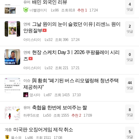
배민 외국인 리뷰
유머
4
댓글
너빨갱이지
Lv.86
조회 818
추천 1
17:24
그날 원이의 눈이 슬펐던 이유 | 리센느 원이
연예
2
안원잘부
댓글
아이스티이
Lv.32
조회 396
17:24
현장 스케치 Day 3ㅣ2026 쿠팡플레이 시리
연예
0
즈
댓글
아이스티이
Lv.32
조회 221
17:21
與 황희 “폐기된 버스 리모델링해 청년주택
이슈
44
제공하자”
댓글
옆사마
Lv.87
조회 1415
17:10
축협을 한번에 보여주는 짤
유머
8
댓글
하루5프로
Lv.50
조회 1555
추천 2
17:09
미국판 오징어게임 제작 취소
계층
5
댓글
풀소유
Lv.86
조회 1511
17:08