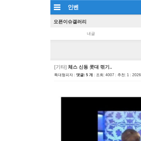
인벤
오픈이슈갤러리
내글
[기타]
체스 신동 콧대 꺾기..
특대형피자
댓글: 5 개
조회:
4007
추천:
1
2026