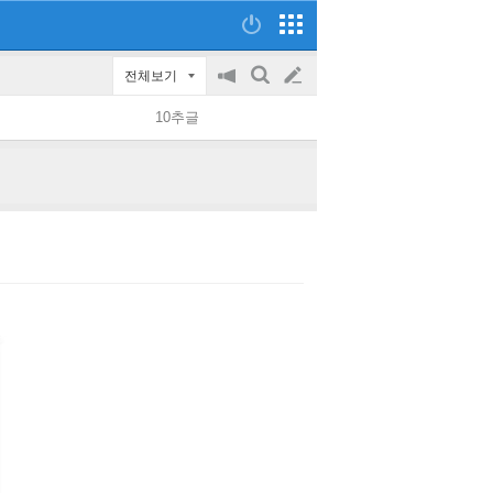
전체보기
공
검
글
지
색
10추글
on/off
쓰
기