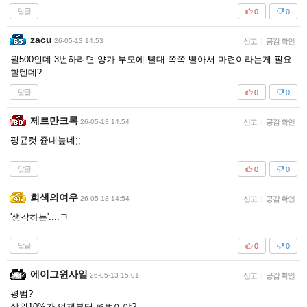
답글
0
0
zacu
26-05-13 14:53
신고
|
공감 확인
월500인데 3번하려면 양가 부모에 빨대 쪽쪽 빨아서 마련이라는게 필요
할텐데?
답글
0
0
제르만크록
26-05-13 14:54
신고
|
공감 확인
평균컷 쥰내높네;;
답글
0
0
회색의여우
26-05-13 14:54
신고
|
공감 확인
'생각하는'....ㅋ
답글
0
0
에이그윈사일
26-05-13 15:01
신고
|
공감 확인
평범?
상위10%가 언제부터 평범이야?