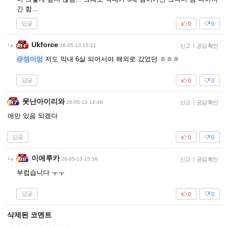
긴 함...
답글
0
0
Ukforce
26-05-13 15:21
신고
|
공감 확인
@챔어멈
저도 막내 6살 되어서야 해외로 갔었던 ㅎㅎㅎ
답글
0
0
못난아이리와
26-05-13 14:48
신고
|
공감 확인
애만 있음 되겠다
답글
0
0
이에루카
26-05-13 15:36
신고
|
공감 확인
부럽습니다 ㅜㅜ
답글
0
0
삭제된 코멘트