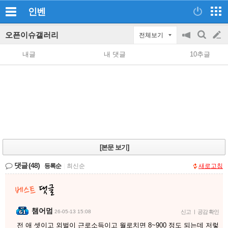
인벤
오픈이슈갤러리
전체보기
공
검
글
지
색
내글
내 댓글
10추글
on/off
쓰
기
[본문 보기]
댓글
(48)
등록순
|
최신순
새로고침
챔어멈
26-05-13 15:08
신고
|
공감 확인
전 애 셋이고 외벌이 근로소득이고 월로치면 8~900 정도 되는데 저렇