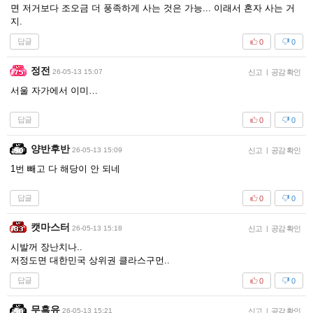
면 저거보다 조오금 더 풍족하게 사는 것은 가능... 이래서 혼자 사는 거
지.
답글
0
0
정전
26-05-13 15:07
신고
|
공감 확인
서울 자가에서 이미…
답글
0
0
양반후반
26-05-13 15:09
신고
|
공감 확인
1번 빼고 다 해당이 안 되네
답글
0
0
캣마스터
26-05-13 15:18
신고
|
공감 확인
시발꺼 장난치나..
저정도면 대한민국 상위권 클라스구먼..
답글
0
0
무흑유
26-05-13 15:21
신고
|
공감 확인