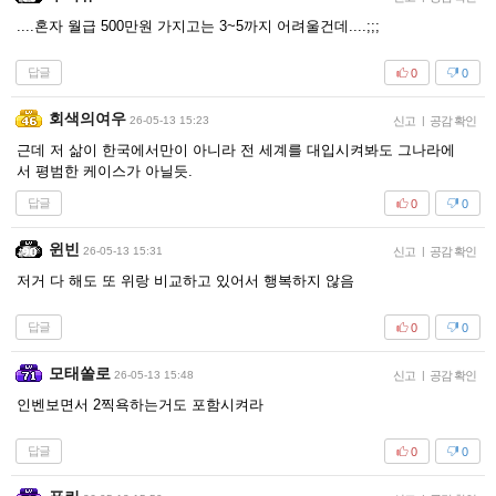
....혼자 월급 500만원 가지고는 3~5까지 어려울건데....;;;
답글
0
0
회색의여우
26-05-13 15:23
신고
|
공감 확인
근데 저 삶이 한국에서만이 아니라 전 세계를 대입시켜봐도 그나라에
서 평범한 케이스가 아닐듯.
답글
0
0
윈빈
26-05-13 15:31
신고
|
공감 확인
저거 다 해도 또 위랑 비교하고 있어서 행복하지 않음
답글
0
0
모태쏠로
26-05-13 15:48
신고
|
공감 확인
인벤보면서 2찍욕하는거도 포함시켜라
답글
0
0