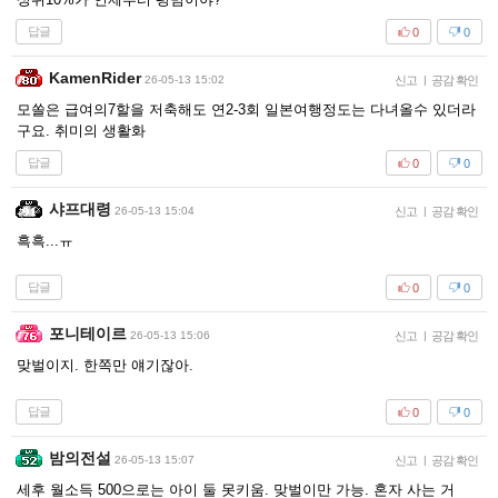
답글
0
0
KamenRider
26-05-13 15:02
신고
|
공감 확인
모쏠은 급여의7할을 저축해도 연2-3회 일본여행정도는 다녀올수 있더라
구요. 취미의 생활화
답글
0
0
샤프대령
26-05-13 15:04
신고
|
공감 확인
흑흑...ㅠ
답글
0
0
포니테이르
26-05-13 15:06
신고
|
공감 확인
맞벌이지. 한쪽만 얘기잖아.
답글
0
0
밤의전설
26-05-13 15:07
신고
|
공감 확인
세후 월소득 500으로는 아이 둘 못키움. 맞벌이만 가능. 혼자 사는 거