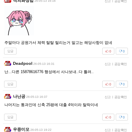
적의화장법
26-05-13 16:16
신고
|
공감 확인
주말마다 공원가서 체력 탈탈 털리는거 말고는 해당사항이 없네
답글
0
0
Deadpool
26-05-13 16:31
신고
|
공감 확인
난...다른 15878616776 행성에서 사나보내..다 틀려..
답글
0
0
나난공
26-05-13 16:37
신고
|
공감 확인
나머지는 통과인데 신축 25평에 대출 4억이라 탈락이네
답글
0
0
우중미모
26-05-13 19:22
신고
|
공감 확인