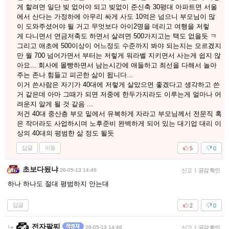
게 할려면 일단 빚 없어야 되고 빚없이 준신축 30평대 아파트면 서울
에서 산다는 가정하에 아무리 싸게 사도 10억은 넘으니 부모님이 많
이 도와주셨어야 될 거고 무엇보다 아이2명을 데리고 여행을 저렇
게 다니면서 연금저축도 하면서 살려면 500가지고는 택도 없을듯 ㅋ
그리고 애초에 500이상이 어느정도 수준까지 봐야 되는지는 모르겠지
만 월 700 넘어가면서 부터는 저렇게 워라벨 지키면서 사는게 쉽지 않
아요... 회사에 몰빵하면서 남는시간에 애들하고 최선을 다해서 놀아
주는 존나 힘들고 피곤한 삶이 됩니다...
이거 쓴사람은 자기가 40대에 저렇게 살았으면 좋겠다고 생각하고 쓴
거 같은데 아마 그때가 되면 저중에 한두가지라도 이루는게 얼마나 어
려운지 알게 될 것 같음 ...
저건 40대 중산층 부모 밑에서 유복하게 자라고 부모님께서 전문직 혹
은 작더라도 사업하시며 노후준비 완벽하게 되어 있는 대기업 대리 이
상의 40대의 평범한 삶 정도 될듯
답글
이동
5
0
초보다됬냐
26-05-13 14:46
신고
|
공감 확인
하나 하나도 절대 평범하지 안는대
답글
2
0
전자팔찌
26-05-13 14:46
신고
|
공감 확인