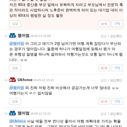
저건 40대 중산층 부모 밑에서 유복하게 자라고 부모님께서 전문직 혹
은 작더라도 사업하시며 노후준비 완벽하게 되어 있는 대기업 대리 이
상의 40대의 평범한 삶 정도 될듯
답글
5
0
챔어멈
26-05-13 15:09
신고
|
공감 확인
@챔어멈
아 그리고 애기가 2명 넘어가면 여행 계획 잡았다가 무산되
는 경우가 많아집니다. 둘중에 하나가 여행일정에 맞춰서 뭔가 아
픈 유행성 질병을 하나씩 걸려와서 여행가는것도 보통 일이 아니게 됩
니다...ㅠㅠ
답글
0
0
Ukforce
26-05-13 15:16
신고
|
공감 확인
@챔어멈
와 진짜 저랑 진짜 비슷해서 공감가는게 너무 많네요 ㅠㅠ
여행가는거 ㄹㅇ 쉽지않음
답글
0
0
챔어멈
26-05-13 15:21
신고
|
공감 확인
@Ukforce
사실 애들 전부 컨디션 좋아서 여행 계획대로 가지는 확율
이 그렇게 높지 않음... 그래도 막내가 5세 넘어가면 그나마 좀 나아지