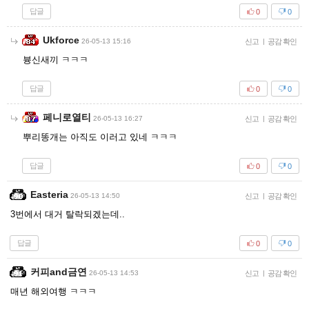
답글
0
0
Ukforce
26-05-13 15:16
신고
|
공감 확인
븅신새끼 ㅋㅋㅋ
답글
0
0
페니로열티
26-05-13 16:27
신고
|
공감 확인
뿌리똥개는 아직도 이러고 있네 ㅋㅋㅋ
답글
0
0
Easteria
26-05-13 14:50
신고
|
공감 확인
3번에서 대거 탈락되겠는데..
답글
0
0
커피and금연
26-05-13 14:53
신고
|
공감 확인
매년 해외여행 ㅋㅋㅋ