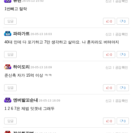
퓨린
26-05-13 15:50
신고
|
공감 확인
1번빼고 탈락
답글
0
0
파라가트
26-05-13 16:03
신고
|
공감 확인
40대 인데 다 포기하고 7만 생각하고 살아요. 나 혼자라도 버텨야지
답글
0
0
하이도리
26-05-13 16:09
신고
|
공감 확인
준신축 자가 15억 이상 ㅋㅋ
답글
0
0
엔버발꼬순내
26-05-13 16:09
신고
|
공감 확인
1 2 6 7은 제법 잇겟네 그래두
답글
0
0