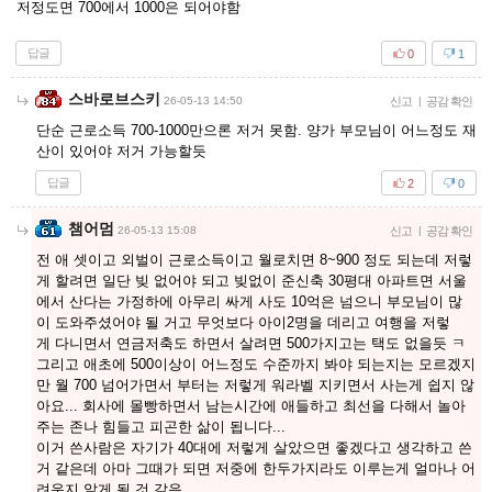
저정도면 700에서 1000은 되어야함
답글
0
1
스바로브스키
26-05-13 14:50
신고
|
공감 확인
단순 근로소득 700-1000만으론 저거 못함. 양가 부모님이 어느정도 재
산이 있어야 저거 가능할듯
답글
2
0
챔어멈
26-05-13 15:08
신고
|
공감 확인
전 애 셋이고 외벌이 근로소득이고 월로치면 8~900 정도 되는데 저렇
게 할려면 일단 빚 없어야 되고 빚없이 준신축 30평대 아파트면 서울
에서 산다는 가정하에 아무리 싸게 사도 10억은 넘으니 부모님이 많
이 도와주셨어야 될 거고 무엇보다 아이2명을 데리고 여행을 저렇
게 다니면서 연금저축도 하면서 살려면 500가지고는 택도 없을듯 ㅋ
그리고 애초에 500이상이 어느정도 수준까지 봐야 되는지는 모르겠지
만 월 700 넘어가면서 부터는 저렇게 워라벨 지키면서 사는게 쉽지 않
아요... 회사에 몰빵하면서 남는시간에 애들하고 최선을 다해서 놀아
주는 존나 힘들고 피곤한 삶이 됩니다...
이거 쓴사람은 자기가 40대에 저렇게 살았으면 좋겠다고 생각하고 쓴
거 같은데 아마 그때가 되면 저중에 한두가지라도 이루는게 얼마나 어
려운지 알게 될 것 같음 ...