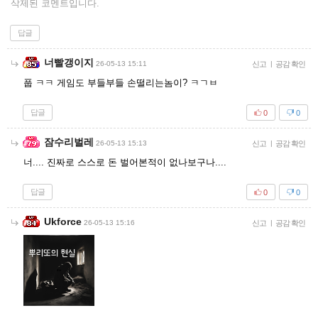
삭제된 코멘트입니다.
답글
너빨갱이지
26-05-13 15:11
신고
|
공감 확인
풉 ㅋㅋ 게임도 부들부들 손떨리는놈이? ㅋㄱㅂ
답글
0
0
잠수리벌레
26-05-13 15:13
신고
|
공감 확인
너.... 진짜로 스스로 돈 벌어본적이 없나보구나....
답글
0
0
Ukforce
26-05-13 15:16
신고
|
공감 확인