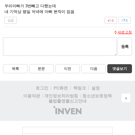
우리아빠가 3번빼고 다했는데
내 기억상 평일 저녁에 아빠 본적이 없음
답글
0
0
새로고침
등록
목록
본문
이전
다음
댓글보기
로그인
PC화면
퀵링크
설정
청소년보호정책
이용약관
개인정보처리방침
▲
불법촬영물신고안내
(주)
인
벤