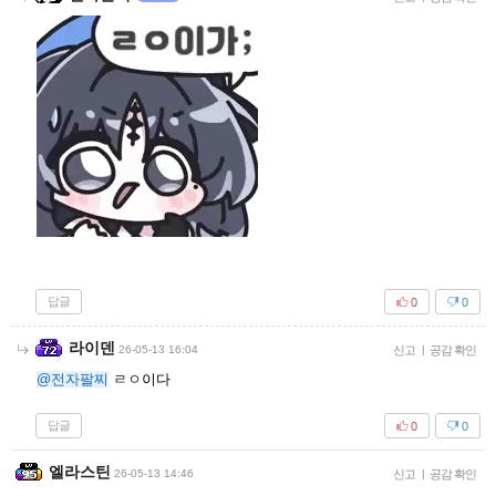
답글
0
0
라이덴
26-05-13 16:04
신고
|
공감 확인
@전자팔찌
ㄹㅇ이다
답글
0
0
엘라스틴
26-05-13 14:46
신고
|
공감 확인