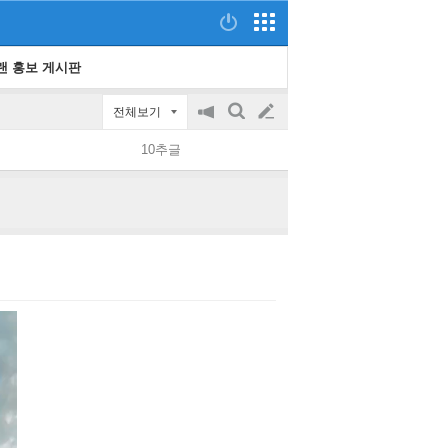
랜 홍보 게시판
전체보기
공
검
글
지
색
10추글
on/off
쓰
기