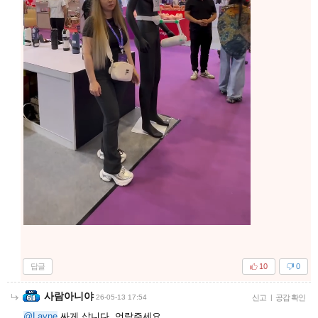
답글
0
0
캔사이
26-05-13 17:46
신고
|
공감 확인
피지컬 AI쪽도 지금 열심히 개발중임 ㅋㅋ
답글
0
0
Ukforce
26-05-13 17:49
신고
|
공감 확인
@고장난자판기
ㅋㅋㅋㅋㅋㅋㅋㅋㅋ
답글
0
0
Layne
26-05-13 17:49
신고
|
공감 확인