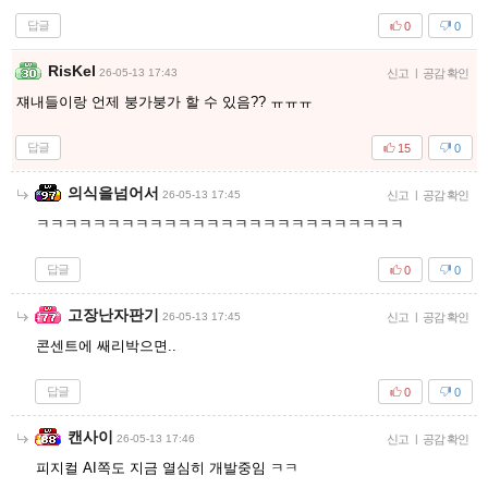
답글
이동
10
0
사랑은가슴이
26-05-13 17:43
신고
|
공감 확인
ㅇㄷ