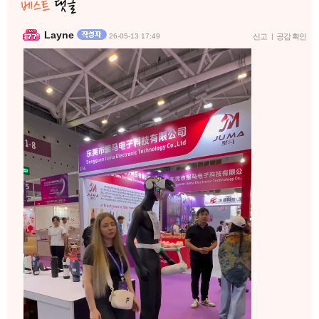
Layne
메뉴
인장보기
EXP 15%
목록
본문
이전
다음
댓글쓰기
댓글
(76)
등록순
|
최신순
새로고침
RisKel
26-05-13 17:43
신고
|
공감 확인