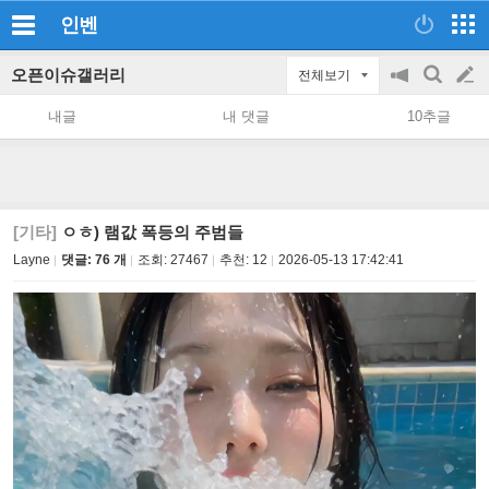
인벤
오픈이슈갤러리
전체보기
공
검
글
지
색
내글
내 댓글
10추글
on/off
쓰
기
[기타]
ㅇㅎ) 램값 폭등의 주범들
Layne
댓글: 76 개
조회:
27467
추천:
12
2026-05-13 17:42:41