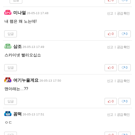
레필드
26-05-13 17:45
신고
|
공감 확인
Ai??
답글
0
0
의식을넘어서
26-05-13 17:45
신고
|
공감 확인
헐
답글
0
0
소용돌이인생
26-05-13 17:46
신고
|
공감 확인
와....
답글
0
0
숲속고요
26-05-13 17:47
신고
|
공감 확인
와... 진짜 구별 힘드네
답글
0
0