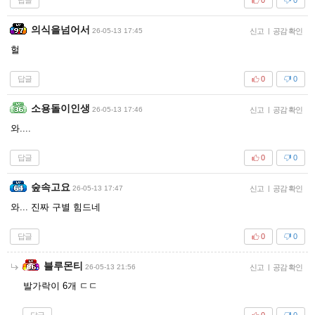
깜장스타킹
26-05-14 00:36
신고
|
공감 확인
죽가전에는 가능할듯
답글
0
0
윤10월생
26-05-14 02:00
신고
|
공감 확인
@Layne
ㅋㅋㅋㅋㅋㅋㅋㅋㅋㅋㅋㅋㅋㅋㅋ
답글
0
0
고양고앵이
26-05-13 17:44
신고
|
공감 확인
이야
답글
0
0
푹신한곰탱
26-05-13 17:44
신고
|
공감 확인
ㅇㄷ
답글
0
0