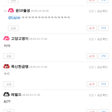
바니킹
26-05-13 18:23
신고
|
공감 확인
ㅋㅋㅋㅋㅋㅋㅋㅋㅋ
답글
0
0
바리떼기
26-05-13 18:54
신고
|
공감 확인
@메탈매니악
싸펑
답글
0
0
이세계피크닉
26-05-13 19:21
신고
|
공감 확인
@사람아니야
싸려고 산다니 굉장한 선언이시네요
답글
0
0
바다새
26-05-13 21:56
신고
|
공감 확인
@Layne
시발 세상은 변하고잇구나
답글
0
0