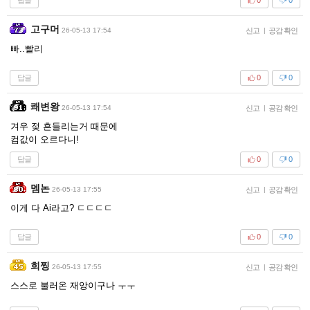
블루몬티
26-05-13 21:56
신고
|
공감 확인
발가락이 6개 ㄷㄷ
답글
0
0
미나얼
26-05-13 17:48
신고
|
공감 확인
내 램은 왜 노는데!
답글
0
0
삼조
26-05-13 17:49
신고
|
공감 확인
스카이넷 빨리오십쇼
답글
0
0
여기누울게요
26-05-13 17:50
신고
|
공감 확인
맨아래는...??
답글
0
0