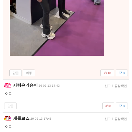
쟤내들이랑 언제 붕가붕가 할 수 있음?? ㅠㅠㅠ
답글
이동
15
0
Layne
26-05-13 17:49
신고
|
공감 확인