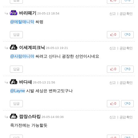
답글
10
0
사람아니야
26-05-13 17:54
신고
|
공감 확인
@Layne
싸게 삽니다. 언락주세요...
답글
0
0
메탈매니악
26-05-13 18:03
신고
|
공감 확인
2077?
답글
2
0