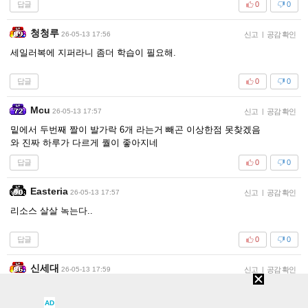
꼼떡
26-05-13 17:51
신고
|
공감 확인
ㅇㄷ
답글
0
0
고구머
26-05-13 17:54
신고
|
공감 확인
빠..빨리
답글
0
0
쾌변왕
26-05-13 17:54
신고
|
공감 확인
겨우 젖 흔들리는거 때문에
컴값이 오르다니!
답글
0
0
멤논
26-05-13 17:55
신고
|
공감 확인
이게 다 Ai라고? ㄷㄷㄷㄷ
답글
0
0
AD