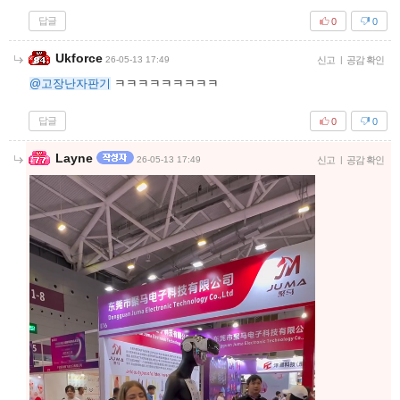
답글
0
0
케를로스
26-05-13 17:43
신고
|
공감 확인
ㅇㄷ
답글
0
0
RisKel
26-05-13 17:43
신고
|
공감 확인
쟤내들이랑 언제 붕가붕가 할 수 있음?? ㅠㅠㅠ
답글
15
0
의식을넘어서
26-05-13 17:45
신고
|
공감 확인
ㅋㅋㅋㅋㅋㅋㅋㅋㅋㅋㅋㅋㅋㅋㅋㅋㅋㅋㅋㅋㅋㅋㅋㅋㅋㅋ
답글
0
0
고장난자판기
26-05-13 17:45
신고
|
공감 확인
콘센트에 쌔리박으면..