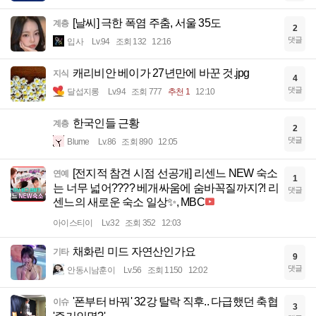
[날씨] 극한 폭염 주춤, 서울 35도
계층
2
댓글
입사
Lv.94
조회 132
12:16
캐리비안 베이가 27년만에 바꾼 것.jpg
지식
4
댓글
달섭지롱
Lv.94
조회 777
추천 1
12:10
한국인들 근황
계층
2
댓글
Blume
Lv.86
조회 890
12:05
[전지적 참견 시점 선공개] 리센느 NEW 숙소
연예
1
는 너무 넓어???? 베개싸움에 숨바꼭질까지?! 리
댓글
센느의 새로운 숙소 일상✨, MBC
아이스티이
Lv.32
조회 352
12:03
채화린 미드 자연산인가요
기타
9
댓글
안동시남훈이
Lv.56
조회 1150
12:02
'폰부터 바꿔' 32강 탈락 직후.. 다급했던 축협
이슈
3