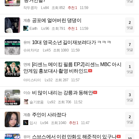
'증거인멸?'
댓글
작두콩차
Lv.84
조회 852
추천 1
11:59
공포에 얼어버린 댕댕이
계층
2
댓글
Earth
Lv.96
조회 791
추천 1
11:59
10대 영국소년 길이재보려다가 ㅋㅋㅋ
유머
7
댓글
슈퍼차지z
Lv.45
조회 1080
11:59
[리센느 메이킹 필름 EP.2] 리센느 MBC 아시
연예
1
안게임 홍보대사 촬영 비하인드
댓글
아이스티이
Lv.32
조회 287
11:57
비 많이 내리는 강릉과 동해안
이슈
3
댓글
슬기로움
Lv.92
조회 706
11:52
주인이 사라졌다
계층
2
댓글
입사
Lv.94
조회 1040
추천 1
11:47
스브스에서 이런 만화도 해준적이 있구나
유머