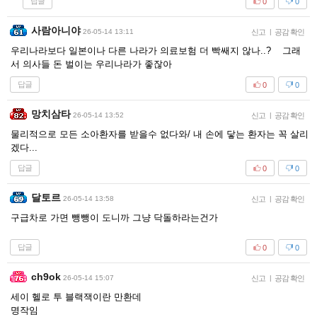
답글
0
0
사람아니야
26-05-14 13:11
신고
|
공감 확인
우리나라보다 일본이나 다른 나라가 의료보험 더 빡쌔지 않나..? 그래
서 의사들 돈 벌이는 우리나라가 좋잖아
답글
0
0
망치삼타
26-05-14 13:52
신고
|
공감 확인
물리적으로 모든 소아환자를 받을수 없다와/ 내 손에 닿는 환자는 꼭 살리
겠다...
답글
0
0
달토르
26-05-14 13:58
신고
|
공감 확인
구급차로 가면 뺑뺑이 도니까 그냥 닥돌하라는건가
답글
0
0
ch9ok
26-05-14 15:07
신고
|
공감 확인
세이 헬로 투 블랙잭이란 만환데
명작임