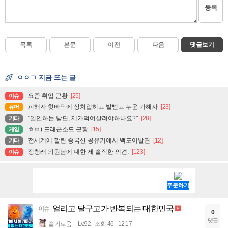
등록
목록
본문
이전
다음
댓글보기
ㅇㅇㄱ 지금 뜨는 글
요즘 취업 근황
[25]
이슈
피해자 혓바닥에 상처입히고 발뻗고 누운 가해자
[23]
유머
"일안하는 남편, 제가먹여살려야하나요?"
[28]
기타
ㅎㅂ) 드래곤소드 근황
[15]
게임
전세계에 깔린 중국산 공유기에서 백도어발견
[12]
기타
정청래 의원님에 대한 제 솔직한 의견.
[123]
이슈
얼리고 달구고가 반복되는 대한민국
이슈
0
댓글
슬기로움
Lv.92
조회 46
12:17