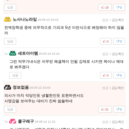
답글
18
0
노사나노라잎
26-05-13 20:43
신고
|
공감 확인
전액장학생 중에 의무적으로 기피과 5년 이런식으로 배정해야 하지 않을
까
답글
0
0
세트아이템
26-05-16 22:24
신고
|
공감 확인
그런 막무가내식은 아무런 해결책이 안됨 강제로 시키면 퍽이나 제대
로 봐주겠다
답글
0
0
정보없음
26-05-13 20:44
신고
|
공감 확인
의사가 마치 악당인듯 냉혈한인듯 표현하면서도
사명감을 보여주는 대비가 진짜 씁쓸하네
답글
31
0
쿨구레구
26-05-14 11:31
신고
|
공감 확인