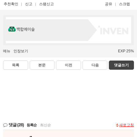
추천확인
신고
스팸신고
공유
스크랩
백합에이슬
메뉴
인장보기
EXP 25%
목록
본문
이전
다음
댓글쓰기
댓글
(28)
등록순
|
최신순
새로고침