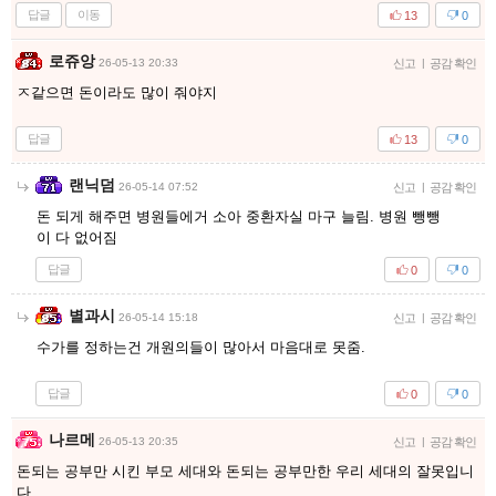
답글
이동
13
0
로쥬앙
26-05-13 20:33
신고
|
공감 확인
ㅈ같으면 돈이라도 많이 줘야지
답글
13
0
랜닉덤
26-05-14 07:52
신고
|
공감 확인
돈 되게 해주면 병원들에거 소아 중환자실 마구 늘림. 병원 뺑뺑
이 다 없어짐
답글
0
0
별과시
26-05-14 15:18
신고
|
공감 확인
수가를 정하는건 개원의들이 많아서 마음대로 못줌.
답글
0
0
나르메
26-05-13 20:35
신고
|
공감 확인
돈되는 공부만 시킨 부모 세대와 돈되는 공부만한 우리 세대의 잘못입니
다.