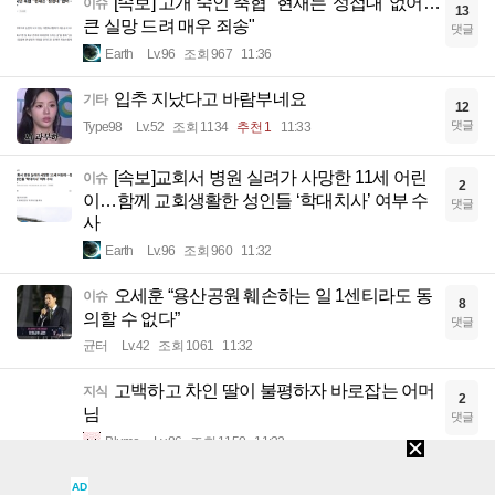
[속보] 고개 숙인 축협 "현재는 '성접대' 없어…
이슈
13
큰 실망 드려 매우 죄송"
댓글
Earth
Lv.96
조회 967
11:36
입추 지났다고 바람부네요
기타
12
댓글
Type98
Lv.52
조회 1134
추천 1
11:33
[속보]교회서 병원 실려가 사망한 11세 어린
이슈
2
이…함께 교회생활한 성인들 ‘학대치사’ 여부 수
댓글
사
Earth
Lv.96
조회 960
11:32
오세훈 “용산공원 훼손하는 일 1센티라도 동
이슈
8
의할 수 없다”
댓글
균터
Lv.42
조회 1061
11:32
고백하고 차인 딸이 불평하자 바로잡는 어머
지식
2
님
댓글
Blume
Lv.86
조회 1150
11:32
축구협회 사과문/월드컵 탈락 후 정몽규와 이
이슈
AD