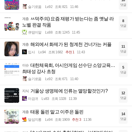
10
댓글
슬기로움
Lv.92
조회 821
11:46
ㅆ덕주의) 요즘 재평가 받는다는 좀 옛날 라
계층
8
노벨 완결 작품
댓글
큐땁이알
Lv.88
조회 1245
11:45
해외에서 화제가 된 청계천 건너가는 커플
계층
11
댓글
입사
Lv.94
조회 1682
추천 1
11:43
대한체육회, 아시안게임 선수단 소양교육…
이슈
5
최태성 강사 초청
댓글
슬기로움
Lv.92
조회 671
11:40
거울상 생명체에 인류는 멸망할것인가?
지식
12
댓글
마검귀
Lv.83
조회 1328
11:39
태풍 돌핀 말고 이주은 돌핀
계층
14
댓글
달섭지롱
Lv.94
조회 1909
추천 3
11:36