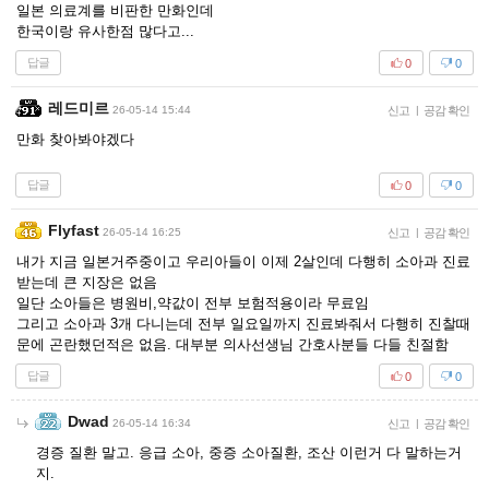
일본 의료계를 비판한 만화인데
한국이랑 유사한점 많다고...
답글
0
0
레드미르
26-05-14 15:44
신고
|
공감 확인
만화 찾아봐야겠다
답글
0
0
Flyfast
26-05-14 16:25
신고
|
공감 확인
내가 지금 일본거주중이고 우리아들이 이제 2살인데 다행히 소아과 진료
받는데 큰 지장은 없음
일단 소아들은 병원비,약값이 전부 보험적용이라 무료임
그리고 소아과 3개 다니는데 전부 일요일까지 진료봐줘서 다행히 진찰때
문에 곤란했던적은 없음. 대부분 의사선생님 간호사분들 다들 친절함
답글
0
0
Dwad
26-05-14 16:34
신고
|
공감 확인
경증 질환 말고. 응급 소아, 중증 소아질환, 조산 이런거 다 말하는거
지.