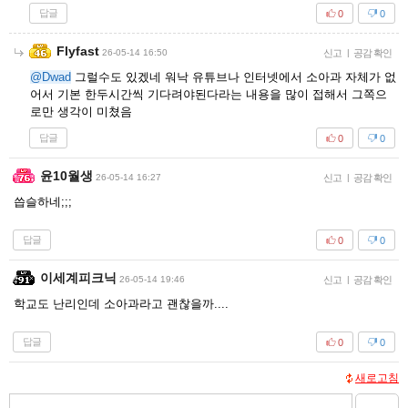
답글
0
0
Flyfast
26-05-14 16:50
신고
|
공감 확인
@Dwad
그럴수도 있겠네 워낙 유튜브나 인터넷에서 소아과 자체가 없
어서 기본 한두시간씩 기다려야된다라는 내용을 많이 접해서 그쪽으
로만 생각이 미쳤음
답글
0
0
윤10월생
26-05-14 16:27
신고
|
공감 확인
씁슬하네;;;
답글
0
0
이세계피크닉
26-05-14 19:46
신고
|
공감 확인
학교도 난리인데 소아과라고 괜찮을까....
답글
0
0
새로고침