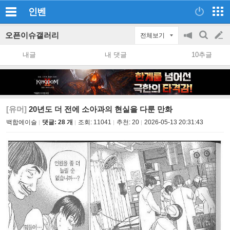
인벤
오픈이슈갤러리
전체보기
공
검
글
지
색
내글
내 댓글
10추글
on/off
쓰
기
[유머]
20년도 더 전에 소아과의 현실을 다룬 만화
백합에이슬
댓글: 28 개
조회:
11041
추천:
20
2026-05-13 20:31:43