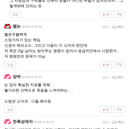
그 사명감과 ㅜ세월로 인해서 냉혈이 아니면 버틸수 없어보여서....그
렇게밖에 안되는 듯
답글
0
0
멤논
26-05-13 20:50
신고
|
공감 확인
헬로우블랙잭.
소장가치가 있는 책임.
신생아 에피소드, 그리고 다음이 이 소아과 편인데
저 죽은 2살 남아는 받아주는 병원이 없어서 응급차안에서 사망한거...
저 병원만의 문제가 아님.
답글
6
0
양뀌
26-05-13 20:57
신고
|
공감 확인
눈 앞의 확실한 치료를 위해..
불가피한 선택으로 죽음을 느껴야하는.....
소방관 소아과.. 다들 화이팅
답글
0
0
천폭성애자
26-05-13 21:07
신고
|
공감 확인