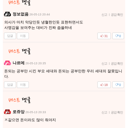
정보없음
26-05-13 20:44
신고
|
공감 확인
의사가 마치 악당인듯 냉혈한인듯 표현하면서도
사명감을 보여주는 대비가 진짜 씁쓸하네
답글
이동
31
0
나르메
26-05-13 20:35
신고
|
공감 확인
돈되는 공부만 시킨 부모 세대와 돈되는 공부만한 우리 세대의 잘못입니
다.
답글
이동
18
0
로쥬앙
26-05-13 20:33
신고
|
공감 확인
ㅈ같으면 돈이라도 많이 줘야지