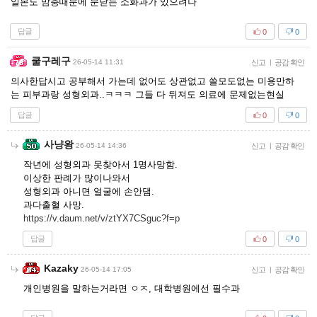
일본도 맘충때문에 문닫는 소화과가 있으려나
답글
0
0
쿨구레구
26-05-14 11:31
신고
|
공감 확인
의사한답시고 공부해서 가는데 없어도 상관없고 쓸모도없는 미용만하
는 피부과랑 성형외과..ㅋㅋㅋ 그들 다 뒤져도 의료에 문제없는현실
답글
0
0
사냥왕
26-05-14 14:36
신고
|
공감 확인
작년에 성형외과 못찾아서 1명사망함.
이상한 판례가 많이나와서
성형외과 아니면 얼굴에 손안댐.
과다출혈 사망.
https://v.daum.net/v/ztYX7CSguc?f=p
답글
0
0
Kazaky
26-05-14 17:05
신고
|
공감 확인
개인병원을 말하는거라면 ㅇㅈ, 대학병원에선 필수과