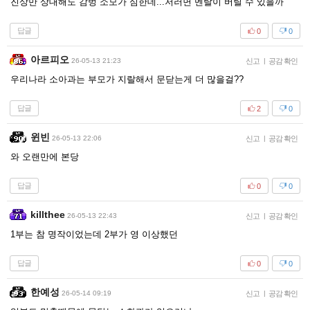
진상만 상대해도 감벙 소모가 심한데...저러면 멘탈이 버틸 수 있을까
답글
0
0
아르피오
26-05-13 21:23
신고
|
공감 확인
우리나라 소아과는 부모가 지랄해서 문닫는게 더 많을걸??
답글
2
0
윈빈
26-05-13 22:06
신고
|
공감 확인
와 오랜만에 본당
답글
0
0
killthee
26-05-13 22:43
신고
|
공감 확인
1부는 참 명작이었는데 2부가 영 이상했던
답글
0
0
한예성
26-05-14 09:19
신고
|
공감 확인