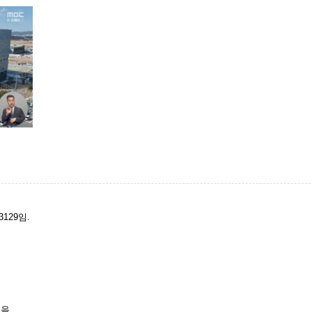
129임.
음.