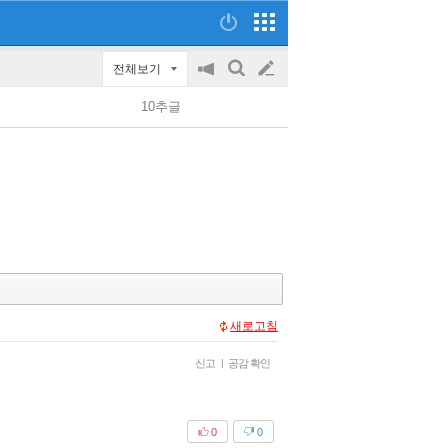
전체보기
공
검
글
지
색
10추글
on/off
쓰
기
새로고침
신고
|
공감 확인
0
0