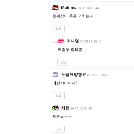
Makima
26-05-13 20:44
온세상이 롱을 외치는데
답글
미나얼
26-05-13 20:49
도람푸 알빠롱
답글
푸딩요양갱요
26-05-13 20:49
이럇샤이마세!
답글
치킨
26-05-13 20:49
오오ㅠㅜㅜ
답글