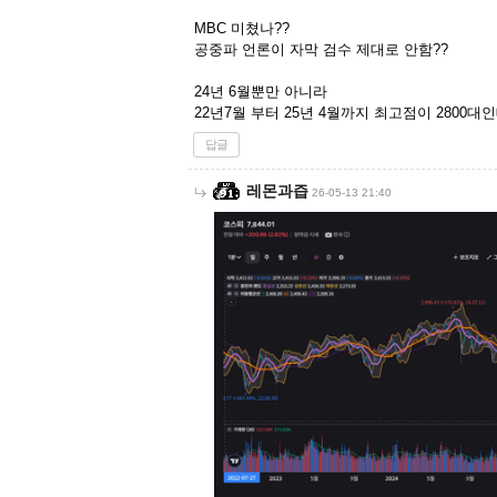
MBC 미쳤나??
공중파 언론이 자막 검수 제대로 안함??
24년 6월뿐만 아니라
22년7월 부터 25년 4월까지 최고점이 2800대인
답글
레몬과즙
26-05-13 21:40