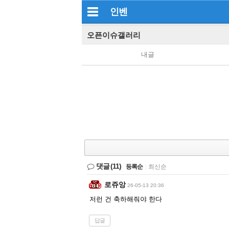
인벤
오픈이슈갤러리
내글
댓글
(11)
등록순
|
최신순
로쥬앙
26-05-13 20:36
저런 건 축하해줘야 한다
답글