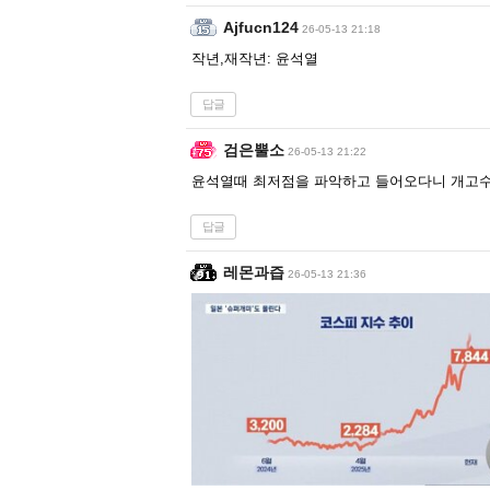
Ajfucn124
26-05-13 21:18
작년,재작년: 윤석열
답글
검은뿔소
26-05-13 21:22
윤석열때 최저점을 파악하고 들어오다니 개고
답글
레몬과즙
26-05-13 21:36