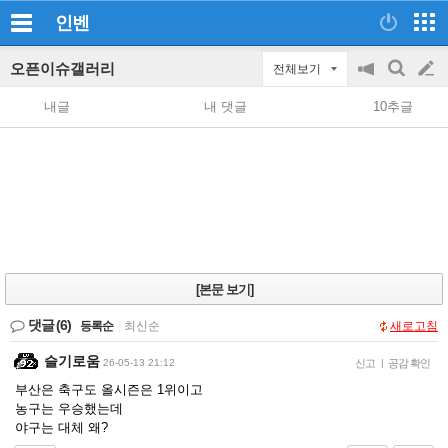
인벤
오픈이슈갤러리
전체보기
공
검
글
지
색
내글
내 댓글
10추글
on/off
쓰
기
[본문 보기]
댓글
(6)
등록순
|
최신순
새로고침
슬기로움
26-05-13 21:12
신고
|
공감 확인
부산은 축구도 올시즌은 1위이고
농구는 우승했는데
야구는 대체 왜?