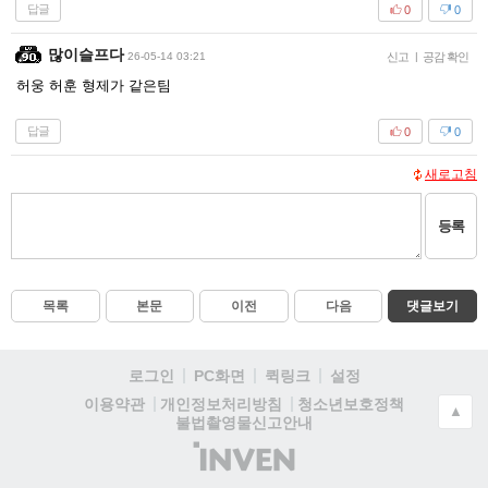
답글
0
0
많이슬프다
26-05-14 03:21
신고
|
공감 확인
허웅 허훈 형제가 같은팀
답글
0
0
새로고침
등록
목록
본문
이전
다음
댓글보기
로그인
PC화면
퀵링크
설정
청소년보호정책
이용약관
개인정보처리방침
▲
불법촬영물신고안내
(주)
인