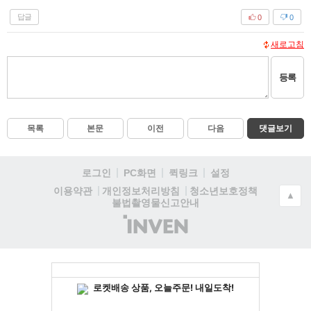
답글
0
0
새로고침
등록
목록
본문
이전
다음
댓글보기
로그인
PC화면
퀵링크
설정
청소년보호정책
이용약관
개인정보처리방침
▲
불법촬영물신고안내
(주)
인
벤