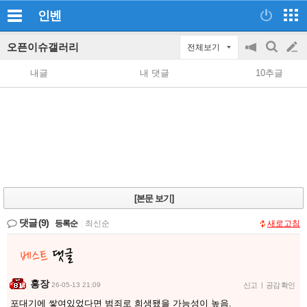
인벤
오픈이슈갤러리
전체보기
공
검
글
지
색
내글
내 댓글
10추글
on/off
쓰
기
[본문 보기]
댓글
(9)
등록순
|
최신순
새로고침
홍장
26-05-13 21:09
신고
|
공감 확인
포대기에 쌓여있었다면 범죄로 희생됐을 가능성이 높음.