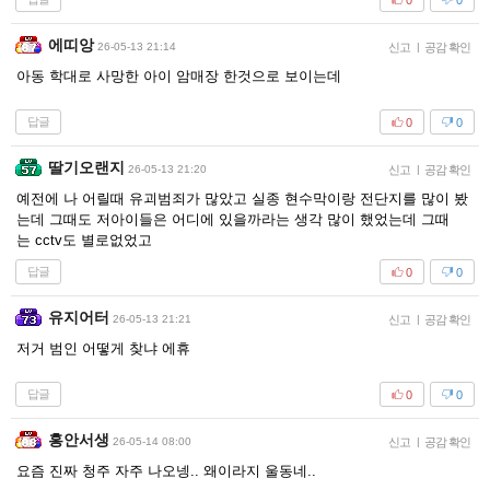
에띠앙
26-05-13 21:14
신고
|
공감 확인
아동 학대로 사망한 아이 암매장 한것으로 보이는데
답글
0
0
딸기오랜지
26-05-13 21:20
신고
|
공감 확인
예전에 나 어릴때 유괴범죄가 많았고 실종 현수막이랑 전단지를 많이 봤
는데 그때도 저아이들은 어디에 있을까라는 생각 많이 했었는데 그때
는 cctv도 별로없었고
답글
0
0
유지어터
26-05-13 21:21
신고
|
공감 확인
저거 범인 어떻게 찾냐 에휴
답글
0
0
홍안서생
26-05-14 08:00
신고
|
공감 확인
요즘 진짜 청주 자주 나오넹.. 왜이라지 울동네..