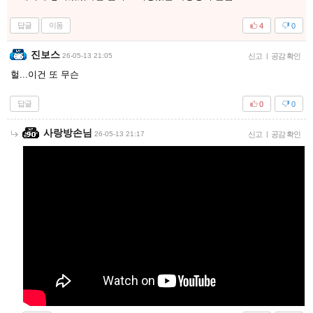
답글
이동
4
0
진보스
26-05-13 21:05
신고
|
공감 확인
헐...이건 또 무슨
답글
0
0
사랑방손님
26-05-13 21:17
신고
|
공감 확인