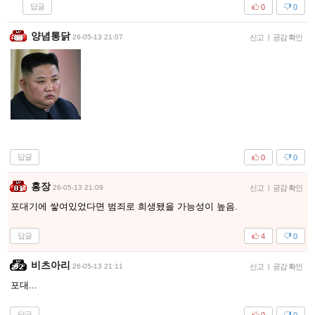
답글
0
0
양념통닭
26-05-13 21:07
신고
|
공감 확인
답글
0
0
홍장
26-05-13 21:09
신고
|
공감 확인
포대기에 쌓여있었다면 범죄로 희생됐을 가능성이 높음.
답글
4
0
비츠아리
26-05-13 21:11
신고
|
공감 확인
포대...
답글
0
0