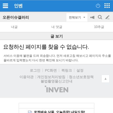
인벤
오픈이슈갤러리
전체보기
공
검
글
지
색
내글
내 댓글
10추글
on/off
쓰
글 보기
기
요청하신 페이지를 찾을 수 없습니다.
서비스 이용에 불편을 드려 죄송합니다. 먼저 새로고침 해보시고 페이지의 주소를
올바르게 입력했는지 다시 한번 확인해 보시기 바랍니다.
로그인
PC화면
퀵링크
설정
청소년보호정책
이용약관
개인정보처리방침
▲
불법촬영물신고안내
(주)
인
벤