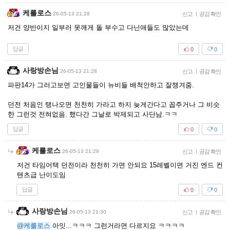
케를로스
26-05-13 21:28
신고
|
공감 확인
저건 양반이지 일부러 못깨게 돌 부수고 다닌애들도 많았는데
답글
0
0
사랑방손님
26-05-13 21:28
신고
|
공감 확인
파판14가 그러고보면 고인물들이 뉴비들 배척안하고 잘챙겨줌.
던전 처음인 탱나오면 천천히 가라고 하지 늦게간다고 꼽주거나 그 비슷
한 그런것 전혀없음. 했다간 그날로 박제되고 사단남.ㅋㅋ
답글
0
0
케를로스
26-05-13 21:29
신고
|
공감 확인
저건 타임어택 던전이라 천천히 가면 안되요 15레벨이면 거진 엔드 컨
텐츠급 난이도임
답글
0
0
사랑방손님
26-05-13 21:30
신고
|
공감 확인
@케를로스
아잇...ㅋㅋㅋ 그런거라면 다르지요 ㅋㅋㅋㅋ