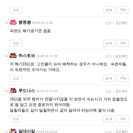
답글
0
0
쾅쿵쾅
26-05-13 21:32
신고
|
공감 확인
파판도 쐐기생기면 꼽줌
답글
0
0
하스토브
26-05-13 21:38
신고
|
공감 확인
저 쐐기15단은 고인물이 뉴비 배척하는 경우가 아니에요. 숙련자들
이 숙련자만 모아가는 거에요.
답글
0
0
루드나스
26-05-13 21:42
신고
|
공감 확인
15단쯤 되면 탱커가 전멸나지않을 각 보면서 쉬는시간 거의 없을정도
로 몹 달고 던전 종료까지 뛰어야함.
딜힐러들도 같이 딜힐하면서 같이 달려야 타임어택 클각 나옴
답글
0
0
말대신칼
26-05-13 21:52
신고
|
공감 확인