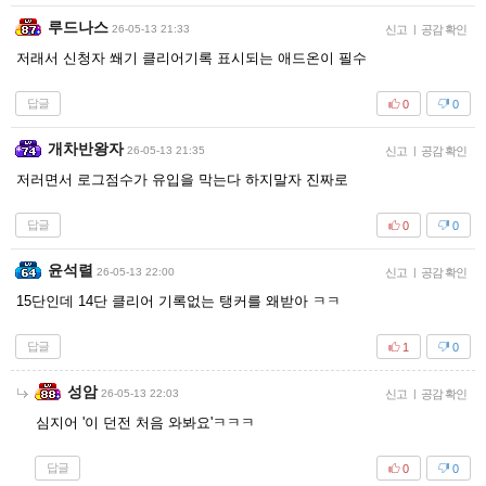
루드나스
26-05-13 21:33
신고
|
공감 확인
저래서 신청자 쐐기 클리어기록 표시되는 애드온이 필수
답글
0
0
개차반왕자
26-05-13 21:35
신고
|
공감 확인
저러면서 로그점수가 유입을 막는다 하지말자 진짜로
답글
0
0
윤석렬
26-05-13 22:00
신고
|
공감 확인
15단인데 14단 클리어 기록없는 탱커를 왜받아 ㅋㅋ
답글
1
0
성암
26-05-13 22:03
신고
|
공감 확인
심지어 '이 던전 처음 와봐요'ㅋㅋㅋ
답글
0
0