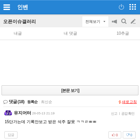
인벤
오픈이슈갤러리
전체보기
공
검
글
지
색
내글
내 댓글
10추글
on/off
쓰
기
[본문 보기]
댓글
(18)
등록순
|
최신순
새로고침
유지어터
26-05-13 21:19
신고
|
공감 확인
15단가는데 기록안보고 받은 석주 잘못 ㅋㅋㄹㅃㅃ
답글
0
0