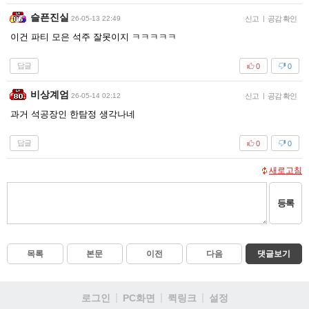
슬픈진실
26-05-13 22:49
신고
|
공감 확인
이건 파티 모은 석주 잘못이지 ㅋㅋㅋㅋㅋ
답글
0
0
비상계엄
26-05-14 02:12
신고
|
공감 확인
과거 석공장인 한탐정 생각나네
답글
0
0
새로고침
등록
목록
본문
이전
다음
댓글보기
로그인
PC화면
퀵링크
설정