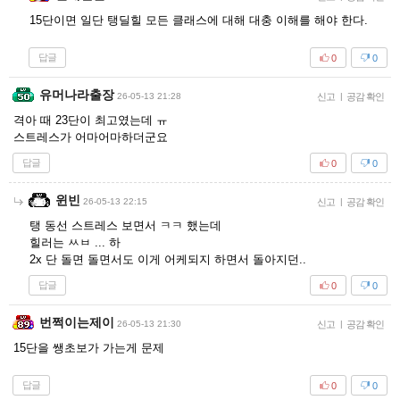
15단이면 일단 탱딜힐 모든 클래스에 대해 대충 이해를 해야 한다.
답글
0
0
유머나라출장
26-05-13 21:28
신고
|
공감 확인
격아 때 23단이 최고였는데 ㅠ
스트레스가 어마어마하더군요
답글
0
0
윈빈
26-05-13 22:15
신고
|
공감 확인
탱 동선 스트레스 보면서 ㅋㅋ 했는데
힐러는 ㅆㅂ ... 하
2x 단 돌면 돌면서도 이게 어케되지 하면서 돌아지던..
답글
0
0
번쩍이는제이
26-05-13 21:30
신고
|
공감 확인
15단을 쌩초보가 가는게 문제
답글
0
0