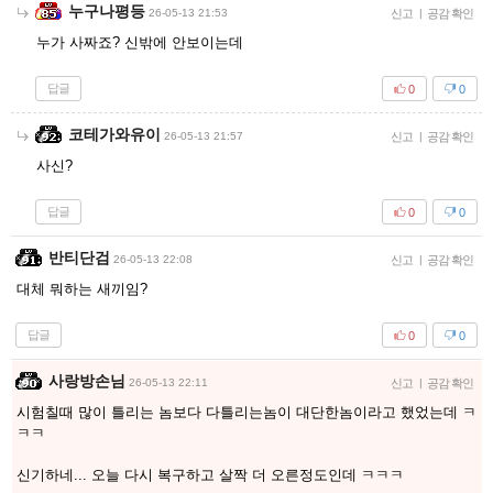
누구나평등
26-05-13 21:53
신고
|
공감 확인
누가 사짜죠? 신밖에 안보이는데
답글
0
0
코테가와유이
26-05-13 21:57
신고
|
공감 확인
사신?
답글
0
0
반티단검
26-05-13 22:08
신고
|
공감 확인
대체 뭐하는 새끼임?
답글
0
0
사랑방손님
26-05-13 22:11
신고
|
공감 확인
시험칠때 많이 틀리는 놈보다 다틀리는놈이 대단한놈이라고 했었는데 ㅋ
ㅋㅋ
신기하네... 오늘 다시 복구하고 살짝 더 오른정도인데 ㅋㅋㅋ