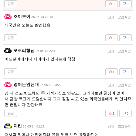
답글
5
0
조이보이
26-05-13 22:18
신고
|
공감 확인
외국인은 오늘도 팔긴했음
답글
0
0
포로리형님
26-05-13 22:19
신고
|
공감 확인
어느분야에서나 사이비가 있다는게 착찹
답글
1
0
영어는안된대
26-05-13 23:22
신고
|
공감 확인
걍 다 접고 반도체만 쭉 가져가십쇼 안팔고.. 그러다보면 천장이 없어
서 금방 목표가 도달합니다 그때 질질 싸고 있는 외국인들에게 툭 안겨주
면 끝입니다 간단해요
답글
1
0
치킨
26-05-14 02:21
신고
|
공감 확인
저사람 얼마나 개판이길래 유튭 댓글 보면 유명하던데