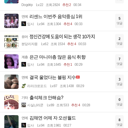
Dogdrip
Lv.22
조회 2824
추천 2
00:34
리센느 이번주 음악중심 1위
연예
5
댓글
입사
Lv.94
조회 1304
추천 4
00:33
정신건강에 도움이 되는 생각 10가지
유머
2
댓글
분당리자몽
Lv.62
조회 1534
추천 4
00:33
은근 마니아층 많은 음식 취향
계층
7
댓글
입사
Lv.94
조회 1645
추천 1
00:29
결국 울었다는 블핑 지수
연예
3
댓글
라라크로포드
Lv.87
조회 1438
00:29
출석체크 안해슴?
기타
0
댓글
사실난라쿤
Lv.89
조회 533
추천 4
00:28
김채연 어제 자 오션월드
연예
8
댓글
입사
Lv.94
조회 1981
00:27