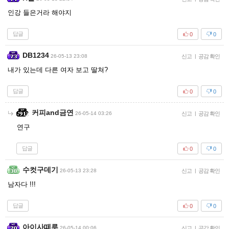
인강 들은거라 해야지
답글
0
0
DB1234
26-05-13 23:08
신고
|
공감 확인
내가 있는데 다른 여자 보고 딸쳐?
답글
0
0
커피and금연
26-05-14 03:26
신고
|
공감 확인
연구
답글
0
0
수컷구데기
26-05-13 23:28
신고
|
공감 확인
남자다 !!!
답글
0
0
아이사떼루
26-05-14 00:06
신고
|
공감 확인