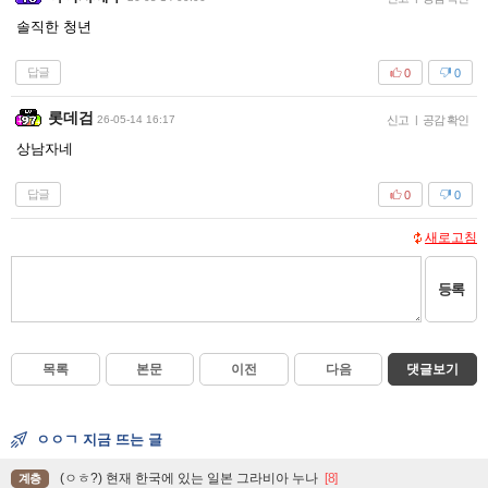
솔직한 청년
답글
0
0
롯데검
26-05-14 16:17
신고
|
공감 확인
상남자네
답글
0
0
새로고침
등록
목록
본문
이전
다음
댓글보기
ㅇㅇㄱ 지금 뜨는 글
(ㅇㅎ?) 현재 한국에 있는 일본 그라비아 누나
[8]
계층