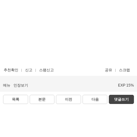
추천확인
신고
스팸신고
공유
스크랩
메뉴
인장보기
EXP 15%
목록
본문
이전
다음
댓글쓰기