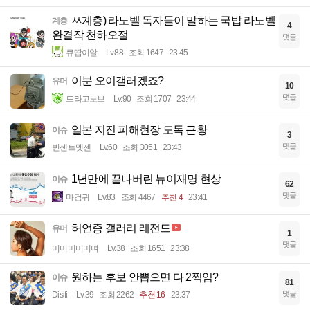
ㅆ계층) 라노벨 독자들이 말하는 국밥 라노벨
계층
4
완결작 천하오절
댓글
큐땁이알
Lv.88
조회 1647
23:45
이분 오이갤러겠죠?
유머
10
댓글
드라고노브
Lv.90
조회 1707
23:44
일본 지진 피해현장 도독 근황
이슈
3
댓글
빈센트멧젠
Lv.60
조회 3051
23:43
1년만에 끝나버린 뉴이재명 현상
이슈
62
댓글
마검귀
Lv.83
조회 4467
추천 4
23:41
허언증 갤러리 레전드
유머
1
댓글
머머머머머며
Lv.38
조회 1651
23:38
원하는 후보 안뽑으면 다 2찍임?
이슈
81
댓글
Disifi
Lv.39
조회 2262
추천 16
23:37