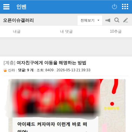
인벤
오픈이슈갤러리
전체보기
공
검
글
지
색
내글
내 댓글
10추글
on/off
쓰
기
[계층]
여자친구에게 야동을 해명하는 방법
신라
댓글: 9 개
조회:
8409
2026-05-13 21:39:33