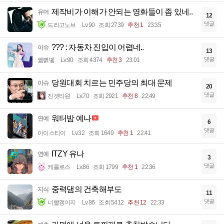
제작비가 이해가 안되는 영화들이 좀 있네..
유머
12
댓글
드라고노브
Lv.90
조회 2739
추천 1
23:35
??? : 자동차 진입이 어렵네..
이슈
13
댓글
꿻뻵뗗
Lv.90
조회 4374
추천 3
23:01
당원대회 치르는 민주당의 최대 문제
이슈
20
댓글
진겟타원
Lv.70
조회 2921
추천 8
22:49
워터밤 예나
연예
6
댓글
아이스티이
Lv.32
조회 1649
추천 1
22:41
ITZY 유나
연예
3
댓글
케를로스
Lv.86
조회 1799
추천 1
22:36
중력댐의 건축해부도
지식
11
댓글
너빨갱이지
Lv.86
조회 5412
추천 12
22:33