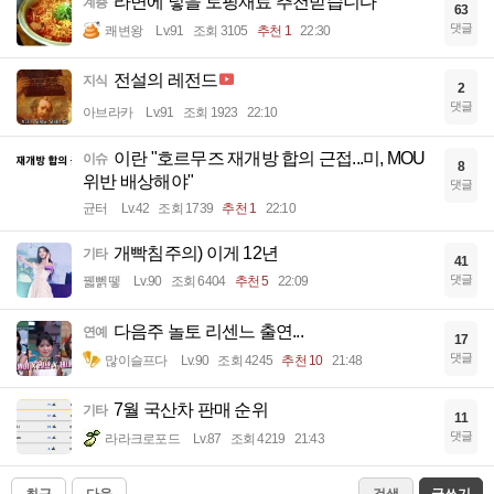
라면에 넣을 토핑재료 추천받습니다
계층
63
댓글
쾌변왕
Lv.91
조회 3105
추천 1
22:30
전설의 레전드
지식
2
댓글
아브라카
Lv.91
조회 1923
22:10
이란 "호르무즈 재개방 합의 근접...미, MOU
이슈
8
위반 배상해야"
댓글
균터
Lv.42
조회 1739
추천 1
22:10
개빡침주의) 이게 12년
기타
41
댓글
꿻뻵뗗
Lv.90
조회 6404
추천 5
22:09
다음주 놀토 리센느 출연...
연예
17
댓글
많이슬프다
Lv.90
조회 4245
추천 10
21:48
7월 국산차 판매 순위
기타
11
댓글
라라크로포드
Lv.87
조회 4219
21:43