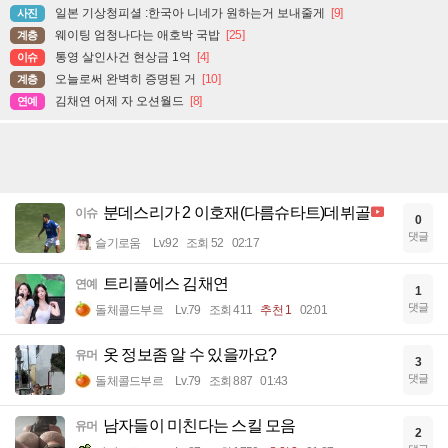
일본 기상청피셜 :한국아 니네가 원하는거 보내줄게
[9]
사진
웨이팅 엄청나다는 애호박 국밥
[25]
계층
통영 살인사건 현상금 1억
[4]
이슈
오늘로써 완벽히 증명된 거
[10]
계층
김채연 어제 자 오션월드
[8]
연예
분데스리가 2 이호재(다름슈타트)데뷔골
이슈
0
댓글
슬기로움
Lv.92
조회 52
02:17
트리플에스 김채연
연예
1
댓글
돌체콜드부르
Lv.79
조회 411
추천 1
02:01
옷 정보좀 알 수 있을까요?
유머
3
댓글
돌체콜드부르
Lv.79
조회 887
01:43
남자들이 미친다는 스킬 모음
유머
2