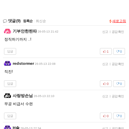
댓글
(9)
등록순
|
최신순
새로고침
기부안한찐따
26-05-13 21:42
신고
|
공감 확인
정직하기까지 ..!
답글
1
0
redstormer
26-05-13 22:08
신고
|
공감 확인
직진!
답글
0
0
사랑방손님
26-05-13 22:10
신고
|
공감 확인
무공 비급서 수련
답글
0
0
H솔
26-05-13 22:34
신고
|
공감 확인