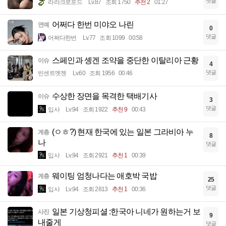
댓글
라라크로포드
Lv.87
조회 1750
추천 2
01:27
어쩌다 한번 미야오 나린
연예
0
댓글
어쩌다한번
Lv.77
조회 1099
00:58
스페인과 솅겐 조약을 중단한 이탈리아 근황
이슈
4
댓글
빈센트멧젠
Lv.60
조회 1956
00:46
수상한 장면을 목격한 택배기사
이슈
3
댓글
입사
Lv.94
조회 1922
추천 9
00:43
(ㅇㅎ?) 현재 한국에 있는 일본 그라비아 누
계층
8
나
댓글
입사
Lv.94
조회 2921
추천 1
00:39
웨이팅 엄청나다는 애호박 국밥
계층
25
댓글
입사
Lv.94
조회 2813
추천 1
00:36
일본 기상청피셜 :한국아 니네가 원하는거 보
사진
9
내줄게
댓글