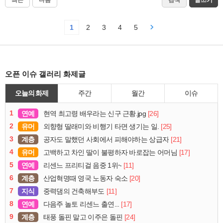
최근
다음
검색
글쓰기
1
2
3
4
5
오픈 이슈 갤러리 화제글
오늘의 화제
주간
월간
이슈
1
연예
[26]
현역 최고령 배우라는 신구 근황.jpg
2
유머
[25]
외향형 딸래미와 비행기 타면 생기는 일.
3
계층
[21]
공자도 말했던 사회에서 피해야하는 상급자
4
유머
[17]
고백하고 차인 딸이 불평하자 바로잡는 어머님
5
연예
[11]
리센느 프리티걸 음중 1위~
6
계층
[20]
산업혁명때 영국 노동자 숙소
7
지식
[11]
중력댐의 건축해부도
8
연예
[17]
다음주 놀토 리센느 출연...
9
계층
[24]
태풍 돌핀 말고 이주은 돌핀