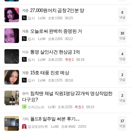
27,000원어치 곱창 2인분 양
계층
0
댓글
입사
Lv.94
조회 1593
00:25
오늘로써 완벽히 증명된 거
계층
10
댓글
입사
Lv.94
조회 2203
00:22
통영 살인사건 현상금 1억
이슈
4
댓글
입사
Lv.94
조회 2235
추천 1
00:19
15호 태풍 진로 예상
계층
2
댓글
입사
Lv.94
조회 1575
00:18
침착맨 채널 직원1명당 22개씩 영상작업한
유머
2
다구요?
댓글
드라고노브
Lv.90
조회 2255
추천 1
00:15
폴드8 일주일 써본 후기....
기타
17
댓글
암꼬또모타쥬
Lv.60
조회 4642
23:55