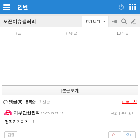
인벤
오픈이슈갤러리
전체보기
공
검
글
지
색
내글
내 댓글
10추글
on/off
쓰
기
[본문 보기]
댓글
(9)
등록순
|
최신순
새로고침
기부안한찐따
26-05-13 21:42
신고
|
공감 확인
정직하기까지 ..!
답글
1
0