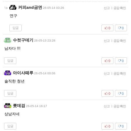
커피and금연
26-05-14 03:26
신고
|
공감 확인
연구
답글
0
0
수컷구데기
26-05-13 23:28
신고
|
공감 확인
남자다 !!!
답글
0
0
아이사떼루
26-05-14 00:06
신고
|
공감 확인
솔직한 청년
답글
0
0
롯데검
26-05-14 16:17
신고
|
공감 확인
상남자네
답글
0
0