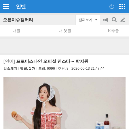
인벤
오픈이슈갤러리
전체보기
공
검
글
지
색
내글
내 댓글
10추글
on/off
쓰
기
[연예]
프로미스나인 오피셜 인스타 -- 박지원
입술돼지
댓글: 1 개
조회:
6096
추천:
8
2026-05-13 21:47:44