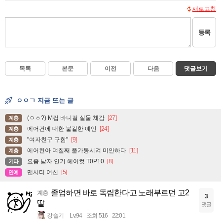
새로고침
등록
목록
본문
이전
다음
댓글보기
ㅇㅇㄱ 지금 뜨는 글
(ㅇㅎ?) M컵 바니걸 실물 체감
[27]
계층
에어컨에 대한 불길한 예언
[24]
계층
"여자친구 구함"
[9]
계층
에어컨아 며칠째 풀가동시켜 미안하다
[11]
계층
요즘 남자 인기 헤어컷 T0P10
[8]
기타
맨시티 여신
[5]
연예
졸업하면 바로 독립한다고 노래부르던 고2
계층
3
딸
댓글
강슬기
Lv.94
조회 516
22:01