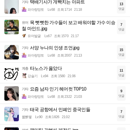
택배기사가 개빡치는 아파트
기타
13
댓글
파아랑망토
Lv.68
조회 1714
21:18
목 뻣뻣한 가수들이 보고 배워야할 가수 이승
유머
7
철 마인드.jpg
댓글
유머발굴
Lv.67
조회 1570
21:17
서양 누나의 인생 조언.jpg
기타
15
댓글
파아랑망토
Lv.68
조회 2007
21:13
타노스가 옳았다
계층
11
댓글
강슬기
Lv.94
조회 1580
21:06
요즘 남자 인기 헤어컷 T0P10
기타
9
댓글
파아랑망토
Lv.68
조회 2322
21:03
태국 공항에서 민폐인 중국인들
기타
7
댓글
꿻뻵뗗
Lv.90
조회 1826
21:02