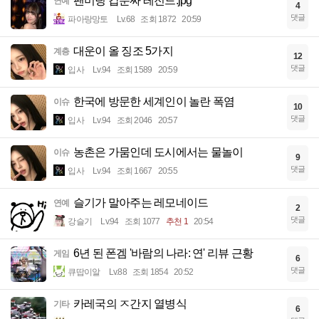
팬미팅 갑분싸 레전드.jpg
연예
4
댓글
파아랑망토
Lv.68
조회 1872
20:59
대운이 올 징조 5가지
계층
12
댓글
입사
Lv.94
조회 1589
20:59
한국에 방문한 세계인이 놀란 폭염
이슈
10
댓글
입사
Lv.94
조회 2046
20:57
농촌은 가뭄인데 도시에서는 물놀이
이슈
9
댓글
입사
Lv.94
조회 1667
20:55
슬기가 말아주는 레모네이드
연예
2
댓글
강슬기
Lv.94
조회 1077
추천 1
20:54
6년 된 폰겜 '바람의 나라: 연' 리뷰 근황
게임
6
댓글
큐땁이알
Lv.88
조회 1854
20:52
카레국의 ㅈ간지 열병식
기타
6