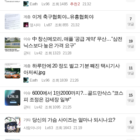
Earth
Lv.96
조회 1485
추천 2
21:32
이게 축구협회야...유흥협회야
계층
7
댓글
옆사마
Lv.87
조회 855
21:32
中 창신메모리, 애플 '공급 계약' 무산…"삼전
이슈
19
닉스보다 높은 가격 요구"
댓글
균터
Lv.42
조회 1323
21:28
하루만에 20 정도 벌고 기분 째진 택시기사
계층
11
아저씨.jpg
댓글
Earth
Lv.96
조회 1839
21:26
6000에서 1만2000까지?…골드만삭스 “코스
이슈
15
피 조정은 강세장 일부”
댓글
균터
Lv.42
조회 1095
21:25
당신의 가슴 사이즈는 얼마나 되시나요?
기타
9
댓글
사람아니야
Lv.63
조회 1643
21:19