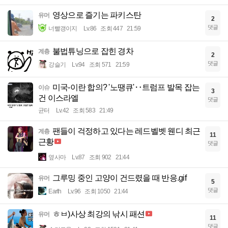
영상으로 즐기는 파키스탄
유머
2
댓글
너빨갱이지
Lv.86
조회 447
21:59
불법튜닝으로 잡힌 경차
계층
2
댓글
강슬기
Lv.94
조회 571
21:59
미국-이란 합의? '노땡큐'‥트럼프 발목 잡는
이슈
3
건 이스라엘
댓글
균터
Lv.42
조회 583
21:49
팬들이 걱정하고 있다는 레드벨벳 웬디 최근
계층
11
근황
댓글
옆사마
Lv.87
조회 902
21:44
그루밍 중인 고양이 건드렸을 때 반응.gif
유머
5
댓글
Earth
Lv.96
조회 1050
21:44
ㅎㅂ)사상 최강의 낚시 패션
유머
11
댓글