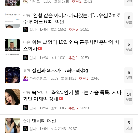
댓글
언데드
Lv.90
조회 1719
추천 2
20:52
“인형 같은 아이가 가라앉는데”…수심 3m 호
감동
8
수 뛰어든 60대 의인
댓글
입사
Lv.94
조회 1552
추천 5
20:51
쉬는 날 없이 10일 연속 근무시킨 충남의 버
이슈
6
스회사
댓글
입사
Lv.94
조회 1031
추천 1
20:50
정신과 의사가 그러더라.jpg
유머
5
댓글
파아랑망토
Lv.68
조회 1921
추천 1
20:46
슥오더니 촤악.. 연기 뚫고는 가슴 툭툭.. 지나
감동
14
가던 아재의 정체
댓글
입사
Lv.94
조회 1685
추천 5
20:39
맨시티 여신
연예
5
댓글
입사
Lv.94
조회 2143
20:37