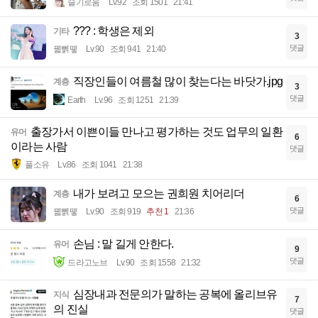
슬기로움
Lv.92
조회 1501
21:41
??? : 학생은 제외
기타
3
댓글
꿻뻵뗗
Lv.90
조회 941
21:40
직장인들이 여름철 많이 찾는다는 바닷가.jpg
계층
3
댓글
Earth
Lv.96
조회 1251
21:39
출장가서 이쁜이들 만나고 평가하는 것도 업무의 일환
유머
6
이라는 사람
댓글
풀소유
Lv.86
조회 1041
21:38
내가 보려고 모으는 권희원 치어리더
계층
6
댓글
꿻뻵뗗
Lv.90
조회 919
추천 1
21:36
손님 : 말 길게 안한다.
유머
9
댓글
드라고노브
Lv.90
조회 1558
21:32
심장내과 전문의가 말하는 공복에 올리브유
지식
7
의 진실
댓글