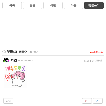
목록
본문
이전
다음
댓글쓰기
댓글
(1)
등록순
|
최신순
새로고침
치킨
26-05-14 02:21
신고
|
공감 확인
답글
0
0