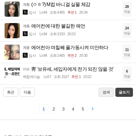
(ㅇㅎ?) M컵 바니걸 실물 체감
계층
28
댓글
입사
Lv.94
조회 4465
추천 1
20:34
에어컨에 대한 불길한 예언
계층
24
댓글
입사
Lv.94
조회 3153
20:32
에어컨아 며칠째 풀가동시켜 미안하다
계층
11
댓글
입사
Lv.94
조회 2465
추천 2
20:30
靑 '보유세, 세입자에게 전가 되진 않을 것'
이슈
6
댓글
백합에이슬
Lv.57
조회 1537
추천 1
20:22
최근
다음
검색
글쓰기
1
2
3
4
5