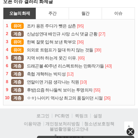
오픈 이슈 갤러리 화제글
오늘의 화제
주간
월간
이슈
1
유머
[95]
조카 용돈 주다가 뺏은 삼촌
2
계층
[27]
신남성연대 배인규 사망 소식 댓글 근황
3
유머
[36]
한복 잘못 입혀 보낸 학부모
4
유머
[39]
의외로 트럼프가 절대 하지 않는 것들
5
계층
[65]
지역 비하 하는게 웃긴 이유.
6
계층
[43]
드래곤볼 40주년 리스펙트하는 만화작가들
7
계층
[12]
축협 개혁하는 박지성
8
계층
[10]
연말이면 가끔 생각나는 직원
9
계층
[55]
후방)요즘 하나둘씩 보이는 투명의자
10
계층
[26]
ㅇㅎ) 나이키 역사상 최고의 품질이던 시절
로그인
PC화면
퀵링크
설정
청소년보호정책
이용약관
개인정보처리방침
▲
불법촬영물신고안내
(주)